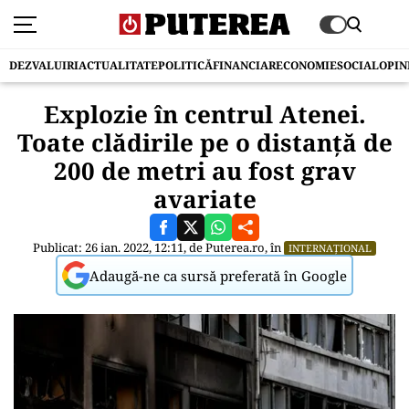
DEZVALUIRI
ACTUALITATE
POLITICĂ
FINANCIAR
ECONOMIE
SOCIAL
OPIN
Explozie în centrul Atenei.
Toate clădirile pe o distanță de
200 de metri au fost grav
avariate
Publicat: 26 ian. 2022, 12:11, de
Puterea.ro
, în
INTERNAȚIONAL
Adaugă-ne ca sursă preferată în Google