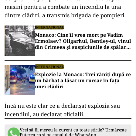
maşini pentru a combate un incendiu la una
dintre clădiri, a transmis brigada de pompieri.
INTERNAȚIONAL
Monaco: Cine îl vrea mort pe Vadim
Ermolaev? Oligarhul, Bentley-ul, vinul
din Crimeea și suspiciunile de spălare
de bani
INTERNAȚIONAL
Explozie la Monaco: Trei răniți după ce
un bărbat a lăsat un rucsac în fața
unei clădiri
Încă nu este clar ce a declanşat explozia sau
incendiul, au declarat oficialii.
Vrei să fii mereu la curent cu toate știrile? Urmărește
Puterea.ro și pe canalul de WhatsApp