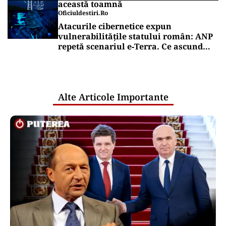
această toamnă
Oficiuldestiri.ro
Atacurile cibernetice expun
vulnerabilitățile statului român: ANP
repetă scenariul e‑Terra. Ce ascund
comunicările oficiale și cine răspunde
pentru mentenanța IT a instituțiilor
publice
Alte Articole Importante