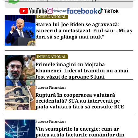
INTERNAȚIONAL
Starea lui Joe Biden se agravează:
cancerul a metastazat. Fiul său: „Mi-aș
dori să se plângă mai mult”
INTERNAȚIONAL
Primele imagini cu Mojtaba
Khamenei. Liderul Iranului nu a mai
fost văzut de aproape 5 luni
Puterea Financiara
Ruptură în cooperarea valutară
occidentală? SUA au intervenit pe
piața valutară fără să consulte BCE
Puterea Financiara
Vin scumpirile la energie: cum ar
putea arăta facturile românilor din