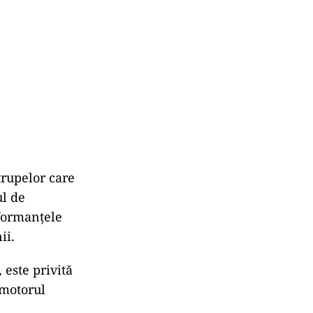
trupelor care
ul de
rformanţele
ii.
este privită
 motorul