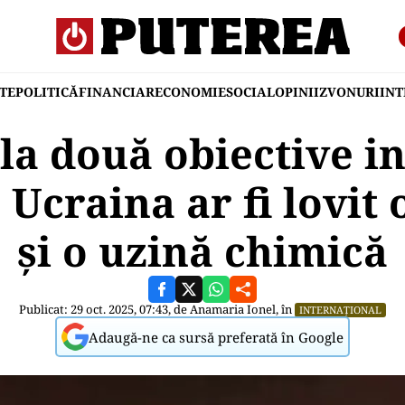
TE
POLITICĂ
FINANCIAR
ECONOMIE
SOCIAL
OPINII
ZVONURI
IN
la două obiective i
 Ucraina ar fi lovit 
și o uzină chimică
Publicat: 29 oct. 2025, 07:43, de
Anamaria Ionel
, în
INTERNAȚIONAL
Adaugă-ne ca sursă preferată în Google