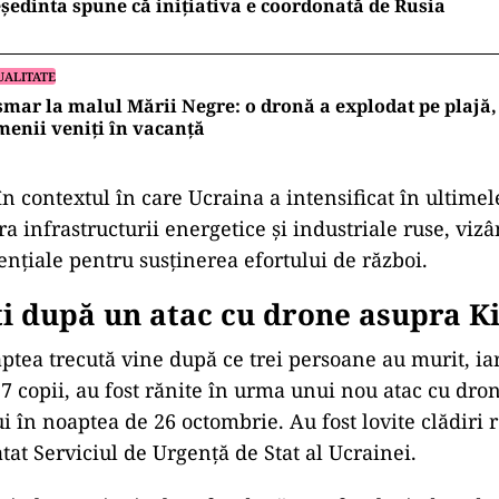
ședinta spune că inițiativa e coordonată de Rusia
UALITATE
mar la malul Mării Negre: o dronă a explodat pe plajă,
enii veniți în vacanță
în contextul în care Ucraina a intensificat în ultimel
ra infrastructurii energetice și industriale ruse, vizâ
ențiale pentru susținerea efortului de război.
i după un atac cu drone asupra K
aptea trecută vine după ce trei persoane au murit, iar
 7 copii, au fost rănite în urma unui nou atac cu dro
i în noaptea de 26 octombrie. Au fost lovite clădiri 
atat Serviciul de Urgență de Stat al Ucrainei.