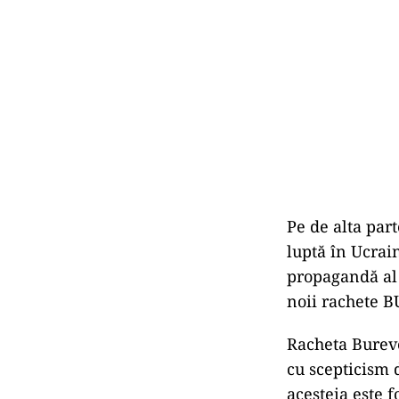
Pe de alta par
luptă în Ucrain
propagandă al 
noii rachete 
Racheta Bureve
cu scepticism 
acesteia este f