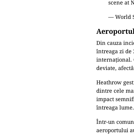
INT
Mon
vin
INT
Exp
une
🚨
#BREA
crews bat
London Fi
scene at 
— World 
Aeroportul