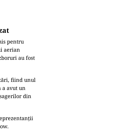
Bentley-ul,
n rucsac în fața
tion has
hters on
zat