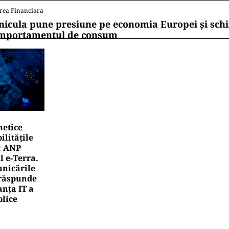
 de WhatsApp
TERNAȚIONAL
Aqsa, fitilul Ierusalimului: o luptă pentru câteva hecta
mea musulmană
TERNAȚIONAL
ucată uriașă dintr-o rachetă SpaceX ar fi lovit Luna. N
pactul
rea Financiara
rile UE reconfigurează conceptul „Made in Europe
oduselor, nu al țărilor
rea Financiara
nicula pune presiune pe economia Europei și sc
mportamentul de consum