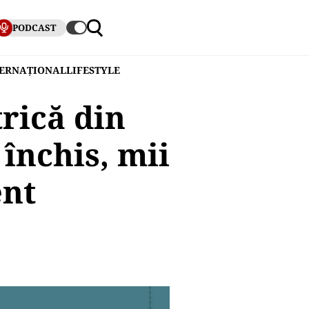
PODCAST
TERNAȚIONAL
LIFESTYLE
trică din
închis, mii
ent