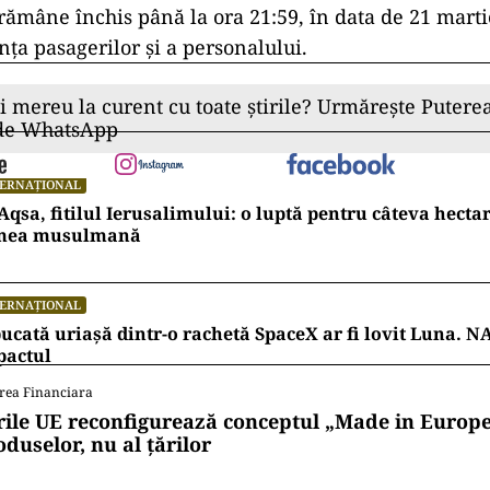
dentului,
Aeroportul Heathrow
din Londraa fost înc
 21 martie, generând un efect în lanț asupra traficul
 Conform platformei Flightradar24, cel puțin 120 de 
ând mii de pasageri.
onează zilnic aproximativ 1.300 de decolări și ateriz
i aglomerate noduri aeriene din lume. Închiderea sa
cativ asupra programului companiilor aeriene și pa
at publicat pe site-ul oficial și pe rețelele sociale, 
u îndemnat călătorii să nu se deplaseze către Heath
rămâne închis până la ora 21:59, în data de 21 marti
nța pasagerilor și a personalului.
ii mereu la curent cu toate știrile? Urmărește Puterea