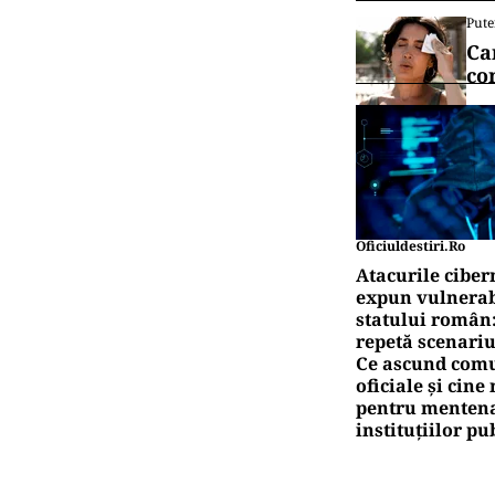
canalul
IN
Al-
lu
IN
O b
im
Pute
Ță
pr
Pute
Ca
co