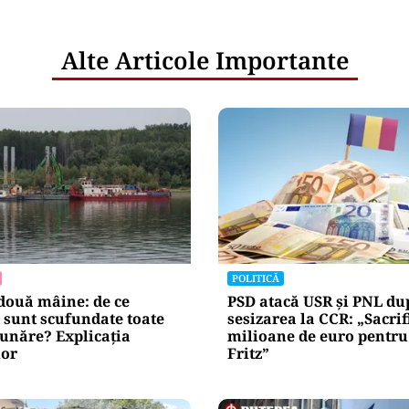
netice
litățile
: ANP
l e‑Terra.
nicările
e răspunde
nța IT a
blice
Alte Articole Importante