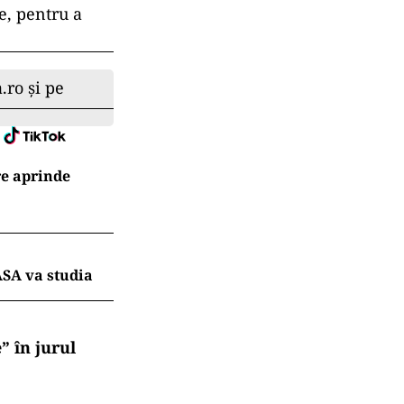
his pentru
ui aerian
zboruri au fost
ări, fiind unul
 a avut un
sagerilor din
reprezentanții
row.
e, pentru a
.ro și pe