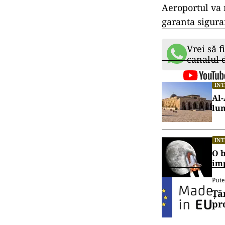
Din cauza inci
întreaga zi de
internațional.
deviate, afect
Heathrow gesti
dintre cele ma
impact semnifi
întreaga lume.
Într-un comunic
aeroportului a
Aeroportul va 
garanta sigura
Vrei să f