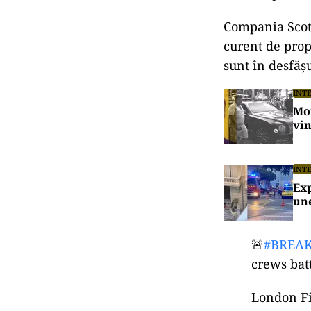
Compania Scott
curent de propo
sunt în desfăș