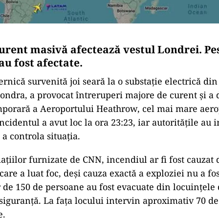
urent masivă afectează vestul Londrei. Pes
au fost afectate.
rnică survenită joi seară la o substație electrică din
ondra, a provocat întreruperi majore de curent și a 
mporară a Aeroportului Heathrow, cel mai mare aero
ncidentul a avut loc la ora 23:23, iar autoritățile au 
a controla situația.
ațiilor furnizate de CNN, incendiul ar fi fost cauzat
are a luat foc, deși cauza exactă a exploziei nu a fo
jur de 150 de persoane au fost evacuate din locuințele
siguranță. La fața locului intervin aproximativ 70 d
e.