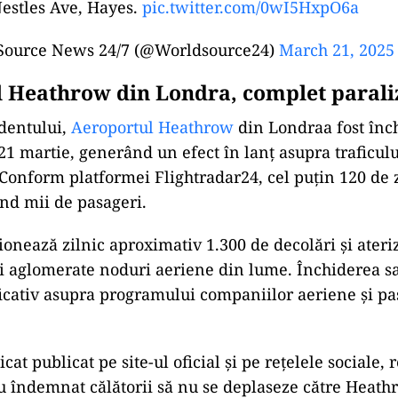
ERNAȚIONAL
aco: Cine îl vrea mort pe Vadim Ermolaev? Oligarhul, 
ul din Crimeea și suspiciunile de spălare de bani
ERNAȚIONAL
lozie la Monaco: Trei răniți după ce un bărbat a lăsat u
i clădiri
KING
: Massive fire at a west London electrical substa
tling flames.
re Brigade reports 10 engines and roughly 70 firefig
Nestles Ave, Hayes.
pic.twitter.com/0wI5HxpO6a
Source News 24/7 (@Worldsource24)
March 21, 2025
 Heathrow din Londra, complet parali