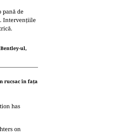
o pană de
. Intervențiile
rică.