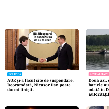
Oficiuldestiri.ro
Atacurile ciber
expun vulnerabi
statului român
repetă scenariu
Ce ascund comu
oficiale și cin
pentru mentena
instituțiilor pu