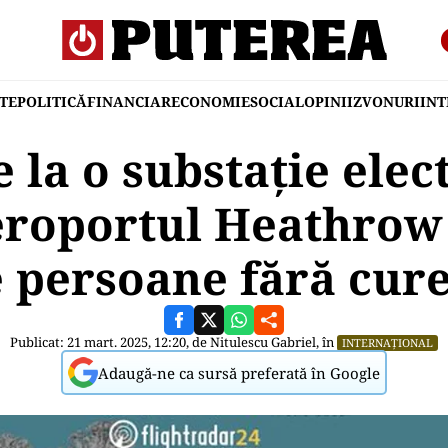
TE
POLITICĂ
FINANCIAR
ECONOMIE
SOCIAL
OPINII
ZVONURI
IN
 la o substație elec
roportul Heathrow 
 persoane fără cur
Publicat: 21 mart. 2025, 12:20, de
Nitulescu Gabriel
, în
INTERNAȚIONAL
Adaugă-ne ca sursă preferată în Google