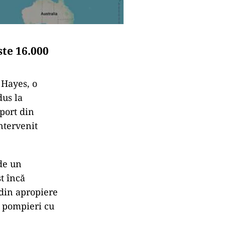
te 16.000
 Hayes, o
dus la
port din
intervenit
 de un
st încă
 din apropiere
e pompieri cu