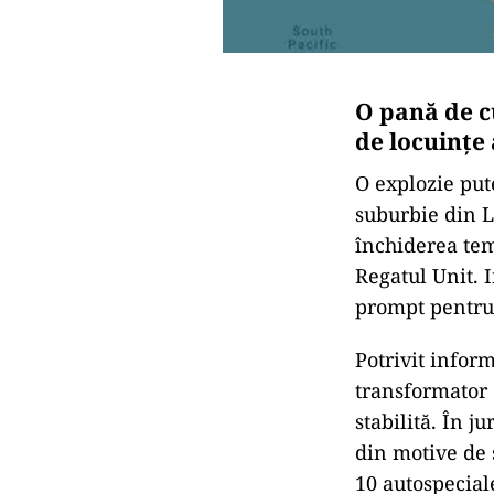
O pană de c
de locuințe 
O explozie pute
suburbie din L
închiderea te
Regatul Unit. I
prompt pentru 
Potrivit inform
transformator c
stabilită. În 
din motive de 
10 autospecial