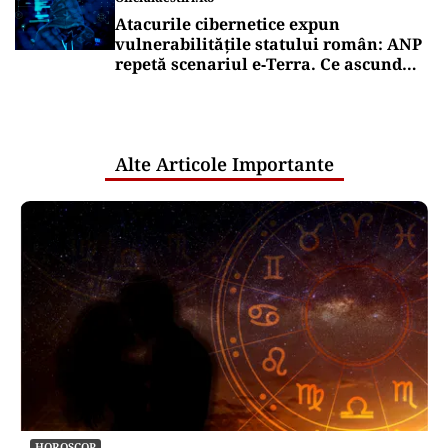
Atacurile cibernetice expun
vulnerabilitățile statului român: ANP
repetă scenariul e‑Terra. Ce ascund
comunicările oficiale și cine răspunde
pentru mentenanța IT a instituțiilor
publice
Alte Articole Importante
HOROSCOP