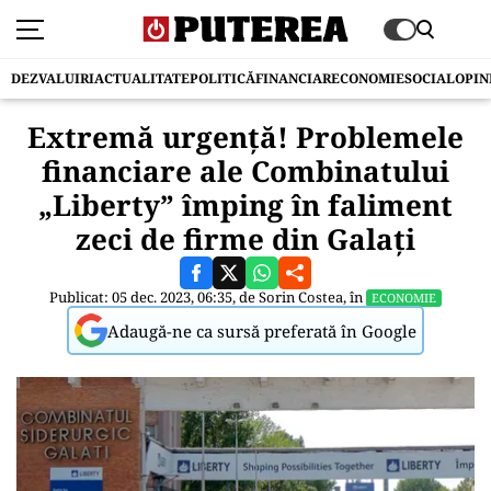
DEZVALUIRI
ACTUALITATE
POLITICĂ
FINANCIAR
ECONOMIE
SOCIAL
OPIN
Extremă urgență! Problemele
financiare ale Combinatului
„Liberty” împing în faliment
zeci de firme din Galați
Publicat: 05 dec. 2023, 06:35, de
Sorin Costea
, în
ECONOMIE
Adaugă-ne ca sursă preferată în Google