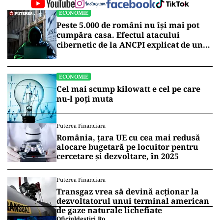
ECONOMIE
Peste 5.000 de români nu își mai pot
cumpăra casa. Efectul atacului
cibernetic de la ANCPI explicat de un
broker
ECONOMIE
Cel mai scump kilowatt e cel pe care
nu-l poți muta
Puterea Financiara
România, țara UE cu cea mai redusă
alocare bugetară pe locuitor pentru
cercetare și dezvoltare, în 2025
Puterea Financiara
Transgaz vrea să devină acționar la
dezvoltatorul unui terminal american
de gaze naturale lichefiate
Oficiuldestiri.ro