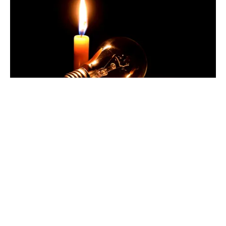
POLITICĂ
Pericol de blackout? Guvernul activează
măsurile de criză și pregătește limitarea
consumului de energie
TOS
Politica Cookies
Protecția Datelor Personale
Despre Noi
Publicitate
Echipa
© 2026, toate drepturile rezervate puterea.ro