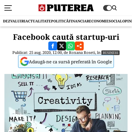
DEZVALUIRI
ACTUALITATE
POLITICĂ
FINANCIAR
ECONOMIE
SOCIAL
OPIN
Facebook caută startup-uri
Publicat: 25 aug. 2020, 12:00, de
Roxana Roseti
, în
BUSINESS
Adaugă-ne ca sursă preferată în Google