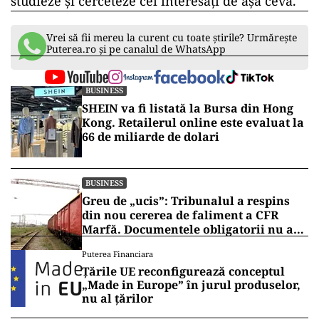
studieze și cerceteze cei interesați de așa ceva.
Vrei să fii mereu la curent cu toate știrile? Urmărește
Puterea.ro și pe canalul de WhatsApp
BUSINESS
SHEIN va fi listată la Bursa din Hong
Kong. Retailerul online este evaluat la
66 de miliarde de dolari
BUSINESS
Greu de „ucis”: Tribunalul a respins
din nou cererea de faliment a CFR
Marfă. Documentele obligatorii nu au
fost depuse
Puterea Financiara
Țările UE reconfigurează conceptul
„Made in Europe” în jurul produselor,
nu al țărilor