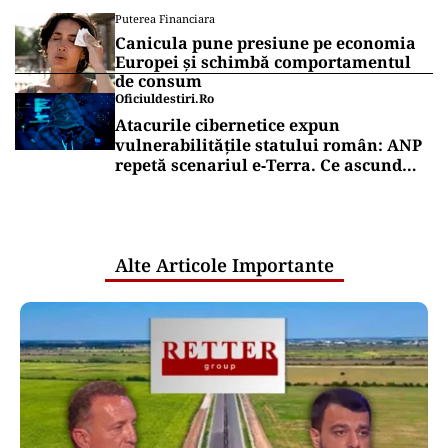
Puterea Financiara
Canicula pune presiune pe economia
Europei și schimbă comportamentul
de consum
Oficiuldestiri.ro
Atacurile cibernetice expun
vulnerabilitățile statului român: ANP
repetă scenariul e‑Terra. Ce ascund
comunicările oficiale și cine răspunde
pentru mentenanța IT a instituțiilor
publice
Alte Articole Importante