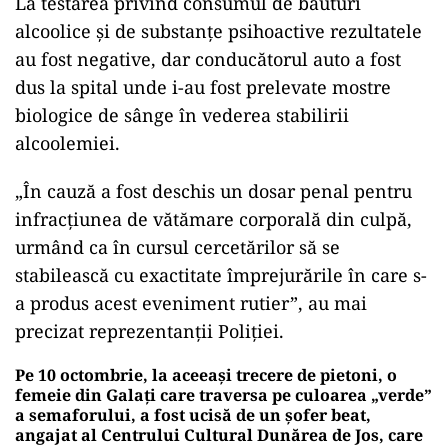
beneficiari ai protecţiei temporare.
Cei doi soți au fost transportați la Unitatea de
Primire Urgențe a Spitalului Clinic Județean de
Urgență Galați.
Femeia de 30 de ani era într-o stare mai gravă și
deși medicii de la „Urgență” au reușit să o
stabilizeze, femeia, însărcinată în luna a 9-a, a
pierdut sarcina.
La testarea privind consumul de băuturi
alcoolice şi de substanţe psihoactive rezultatele
au fost negative, dar conducătorul auto a fost
dus la spital unde i-au fost prelevate mostre
biologice de sânge în vederea stabilirii
alcoolemiei.