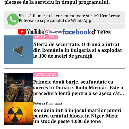
„În cauză a fost deschis un dosar penal pentru
infracţiunea de vătămare corporală din culpă,
urmând ca în cursul cercetărilor să se
stabilească cu exactitate împrejurările în care s-
a produs acest eveniment rutier”, au mai
precizat reprezentanții Poliției.
Pe 10 octombrie, la aceeași trecere de pietoni, o
femeie din Galaţi care traversa pe culoarea „verde”
a semaforului, a fost ucisă de un şofer beat,
angajat al Centrului Cultural Dunărea de Jos, care
plecase de la serviciu în timpul programului.
Vrei să fii mereu la curent cu toate știrile? Urmărește
Puterea.ro și pe canalul de WhatsApp
ACTUALITATE