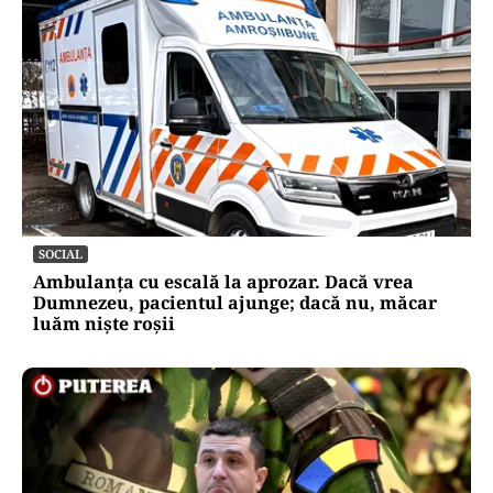
LIFESTYLE
Ce se pune la rădăcina leușteanului ca să
crească de doi metri. Calendarul care îți
dublează recolta de frunze