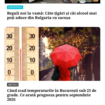
Radu Miruță acuză un blocaj în Armata
Română: „Sunt oameni cu putere de decizie
care se pun de-a curmezișul”
LIFESTYLE
Reguli noi la vamă: Câte țigări și cât alcool mai
poți aduce din Bulgaria cu sacoșa