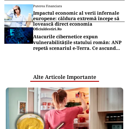
Alertă de securitate. O dronă a intrat
din România în Bulgaria şi a explodat
la 100 de metri de graniţă
ACTUALITATE
Primele două barje, scufundate cu
succes în Dunăre. Radu Miruță: „Este o
procedură lentă pentru a se așeza cât
mai bine”
Puterea Financiara
România intră în jocul marilor puteri
pentru uraniul blocat în Niger. Miza:
un stoc de peste 1.000 de tone
Puterea Financiara
Impactul economic al verii infernale
europene: căldura extremă începe să
lovească direct economia
Oficiuldestiri.ro
Atacurile cibernetice expun
vulnerabilitățile statului român: ANP