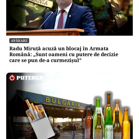
SOCIAL
Ambulanța cu escală la aprozar. Dacă vrea
Dumnezeu, pacientul ajunge; dacă nu, măcar
luăm niște roșii
APĂRARE