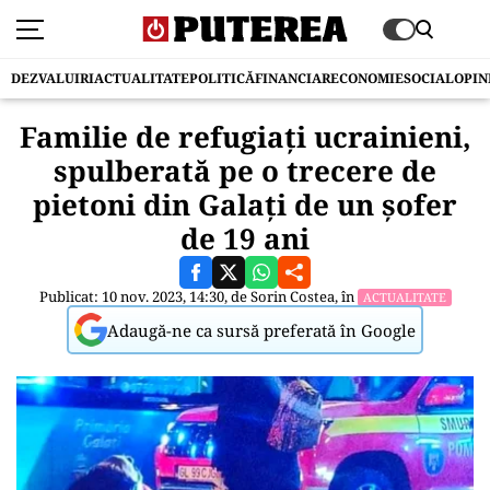
DEZVALUIRI
ACTUALITATE
POLITICĂ
FINANCIAR
ECONOMIE
SOCIAL
OPIN
Familie de refugiați ucrainieni,
spulberată pe o trecere de
pietoni din Galați de un șofer
de 19 ani
Publicat: 10 nov. 2023, 14:30, de
Sorin Costea
, în
ACTUALITATE
Adaugă-ne ca sursă preferată în Google