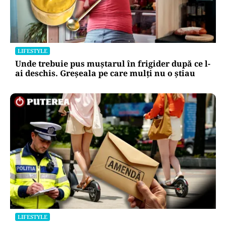
repetă scenariul e‑Terra. Ce ascund
comunicările oficiale și cine răspunde
pentru mentenanța IT a instituțiilor
publice
Alte Articole Importante
LIFESTYLE
Unde trebuie pus muștarul în frigider după ce l-
ai deschis. Greșeala pe care mulți nu o știau