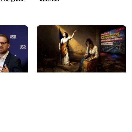
ANALIZĂ
Finta,
Trei luni fără Guvern: România
ră dator
funcționează, dar nu mai poate
itz! „Nu
hotărî încotro merge
”