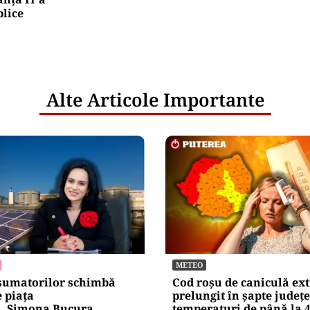
blice
Alte Articole Importante
METEO
sumatorilor schimbă
Cod roșu de caniculă ex
e piața
prelungit în șapte județe
ă. Simona Bucura
temperaturi de până la 