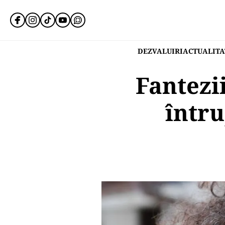
DEZVALUIRI
ACTUALITA
Fantezi
întru