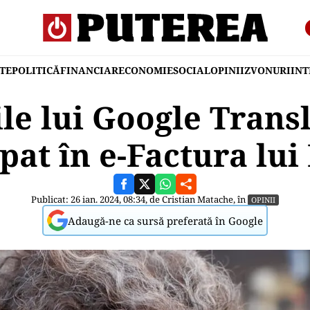
TE
POLITICĂ
FINANCIAR
ECONOMIE
SOCIAL
OPINII
ZVONURI
IN
ile lui Google Transl
pat în e-Factura lui
Publicat: 26 ian. 2024, 08:34, de
Cristian Matache
, în
OPINII
Adaugă-ne ca sursă preferată în Google