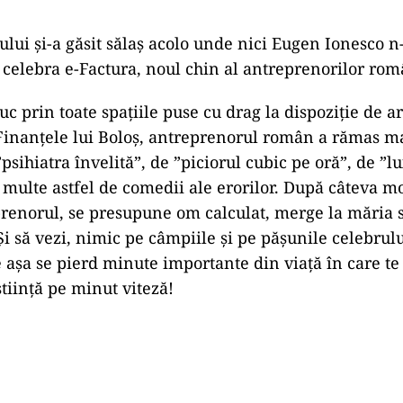
lui și-a găsit sălaș acolo unde nici Eugen Ionesco n-a
celebra e-Factura, noul chin al antreprenorilor rom
 prin toate spațiile puse cu drag la dispoziție de a
 Finanțele lui Boloș, antreprenorul român a rămas m
psihiatra învelită”, de ”piciorul cubic pe oră”, de ”lu
 multe astfel de comedii ale erorilor. După câteva 
prenorul, se presupune om calculat, merge la măria 
 Și să vezi, nimic pe câmpiile și pe pășunile celebrul
e așa se pierd minute importante din viață în care te
tiință pe minut viteză!
Play