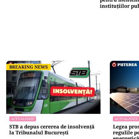
instituțiilor pu
BREAKING NEWS
BREAKING NEWS
ACTUALITATE
ACTUALITATE
STB a depus cererea de insolvență
Legea pro
la Tribunalul București
regulile p
energetic