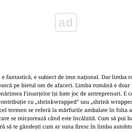
 fantastică, e subiect de imn național. Dar limba 
sească pe bietul om de afaceri. Limba română e doar
onărimea Finanțelor își bate joc de antreprenori. E c
contribuție cu „shrinkwrapped” sau „shrink wrapped
cel termen se referă la mărfurile ambalate în folia 
care se micșorează când este încălzită. Cum să pui b
ără să te gândești cum ar suna firesc în limba autoh