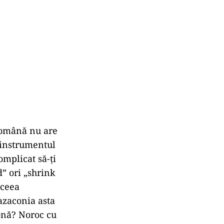
română nu are
 instrumentul
omplicat să-ți
” ori „shrink
aceea
azaconia asta
tonă? Noroc cu