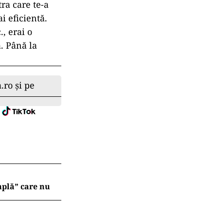
tra care te-a
i eficientă.
, erai o
ă. Până la
.ro și pe
mplă” care nu