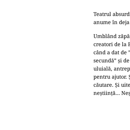
Teatrul absurdu
anume în deja 
Umblând zăpăuc
creatori de la
când a dat de ”
secundă” și de
uluială, antre
pentru ajutor.
căutare. Și uit
neștiință… Neș