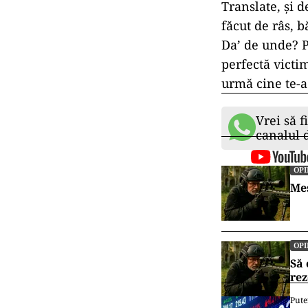
Translate, și d
făcut de râs, b
Da’ de unde? Pe
perfectă victim
urmă cine te-a
Vrei să f
canalul
OPI
Me
OPI
Să 
rez
Pute