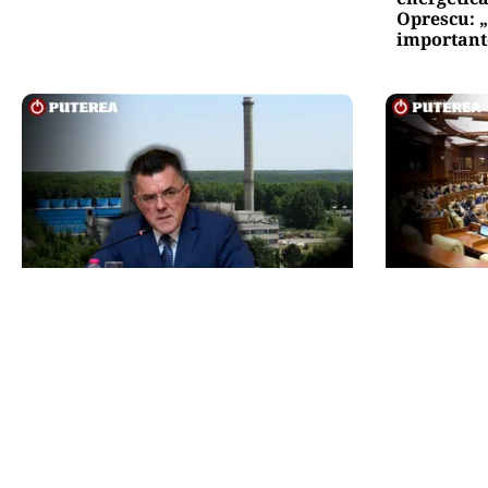
Oprescu: „
important
ACTUALITATE
POLITICĂ
Dan Dungaciu, critici dure la
Maia Sandu
adresa guvernanților în plină
care vor s
criză energetică: „Guvernează pe
Președinta
un vulcan”
coordonat