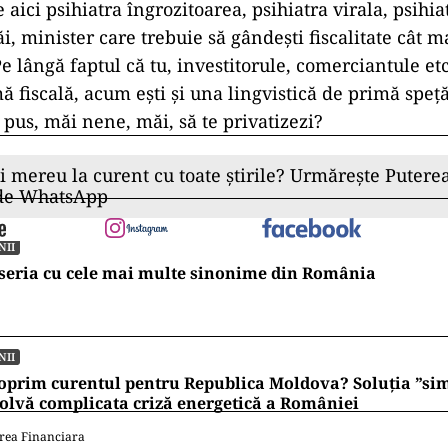
e aici psihiatra îngrozitoarea, psihiatra virala, psihia
ăi, minister care trebuie să gândești fiscalitate cât ma
 lângă faptul că tu, investitorule, comerciantule etc.
ă fiscală, acum ești și una lingvistică de primă speț
 pus, măi nene, măi, să te privatizezi?
ii mereu la curent cu toate știrile? Urmărește Puterea
 de WhatsApp
NII
seria cu cele mai multe sinonime din România
NII
oprim curentul pentru Republica Moldova? Soluția ”si
olvă complicata criză energetică a României
rea Financiara