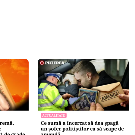
ACTUALITATE
tremă,
Ce sumă a încercat să dea șpagă
:
un șofer polițiștilor ca să scape de
41 de grade
amendă