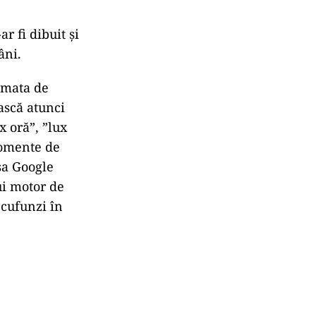
r fi dibuit și
âni.
rmata de
ască atunci
x oră”, ”lux
momente de
sa Google
ui motor de
 cufunzi în