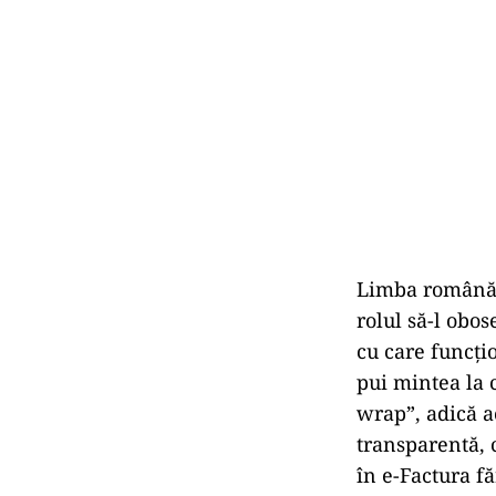
Limba română e
rolul să-l obo
cu care funcți
pui mintea la 
wrap”, adică a
transparentă, 
în e-Factura f