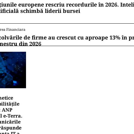
țiunile europene rescriu recordurile în 2026. Intel
ificială schimbă liderii bursei
rea Financiara
zolvările de firme au crescut cu aproape 13% în p
mestru din 2026
netice
litățile
: ANP
l e‑Terra.
nicările
e răspunde
nța IT a