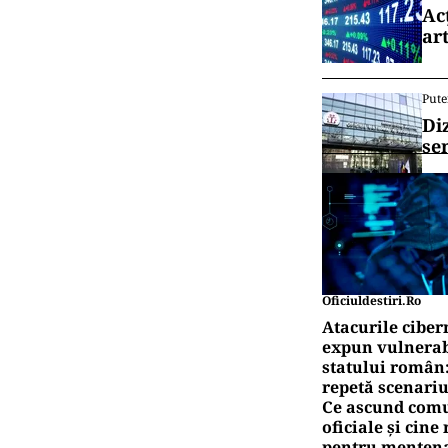
Ac
art
Pute
Di
se
Oficiuldestiri.ro
Atacurile ciber
expun vulnerabi
statului român
repetă scenariu
Ce ascund comu
oficiale și cin
pentru mentena