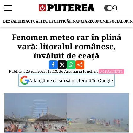
DEZVALUIRI
ACTUALITATE
POLITICĂ
FINANCIAR
ECONOMIE
SOCIAL
OPIN
Fenomen meteo rar în plină
vară: litoralul românesc,
învăluit de ceață
Publicat: 25 iul. 2025, 15:13, de
Anamaria Ionel
, în
ACTUALITATE
Adaugă-ne ca sursă preferată în Google