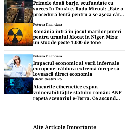
Primele două barje, scufundate cu
succes în Dunăre. Radu Miruță: „Este o
procedură lentă pentru a se așeza cât
mai bine”
Puterea Financiara
România intră în jocul marilor puteri
pentru uraniul blocat în Niger. Miza:
un stoc de peste 1.000 de tone
Puterea Financiara
Impactul economic al verii infernale
europene: căldura extremă începe să
lovească direct economia
Oficiuldestiri.ro
Atacurile cibernetice expun
vulnerabilitățile statului român: ANP
repetă scenariul e‑Terra. Ce ascund
comunicările oficiale și cine răspunde
pentru mentenanța IT a instituțiilor
publice
Alte Articole Importante