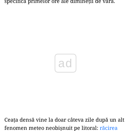
specifică primelor ore ale dimineții de vară.
ad
Ceața densă vine la doar câteva zile după un alt
fenomen meteo neobișnuit pe litoral:
răcirea