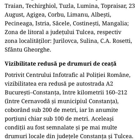
Traian, Techirghiol, Tuzla, Lumina, Topraisar, 23
August, Agigea, Corbu, Limanu, Albeşti,
Pecineaga, Istria, Săcele, Costineşti, Mangalia;
Zona de litoral a judeţului Tulcea, respectiv
zona localităţilor: Jurilovca, Sulina, C.A. Rosetti,
Sfântu Gheorghe.
Vizibilitate redusă pe drumuri de ceaţă
Potrivit Centrului Infotrafic al Poliției Române,
vizibilitatea era redusă pe autostrada A2
București–Constanța, între kilometrii 160–212
(între Cernavodă și municipiul Constanța),
coborând sub 200 de metri, iar în anumite
porțiuni chiar sub 100 de metri. Aceleași
condiții au fost semnalate și pe mai multe
drumuri locale din județele Constanța și Tulcea.