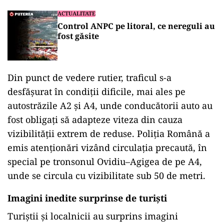
ACTUALITATE
Control ANPC pe litoral, ce nereguli au
fost găsite
Din punct de vedere rutier, traficul s-a
desfășurat în condiții dificile, mai ales pe
autostrăzile A2 și A4, unde conducătorii auto au
fost obligați să adapteze viteza din cauza
vizibilității extrem de reduse. Poliția Română a
emis atenționări vizând circulația precaută, în
special pe tronsonul Ovidiu–Agigea de pe A4,
unde se circula cu vizibilitate sub 50 de metri.
Imagini inedite surprinse de turişti
Turiștii și localnicii au surprins imagini