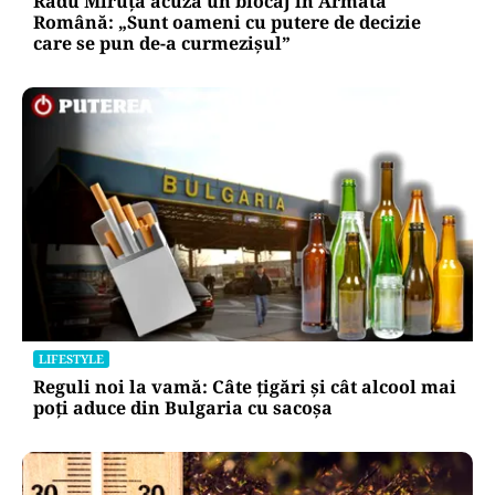
Radu Miruță acuză un blocaj în Armata
Română: „Sunt oameni cu putere de decizie
care se pun de-a curmezișul”
LIFESTYLE
Reguli noi la vamă: Câte țigări și cât alcool mai
poți aduce din Bulgaria cu sacoșa