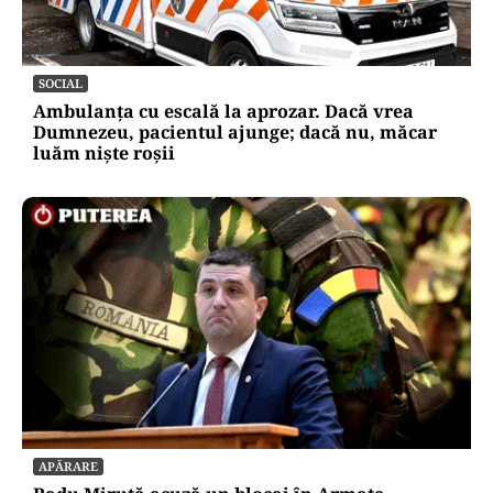
SOCIAL
Ambulanța cu escală la aprozar. Dacă vrea
Dumnezeu, pacientul ajunge; dacă nu, măcar
luăm niște roșii
APĂRARE