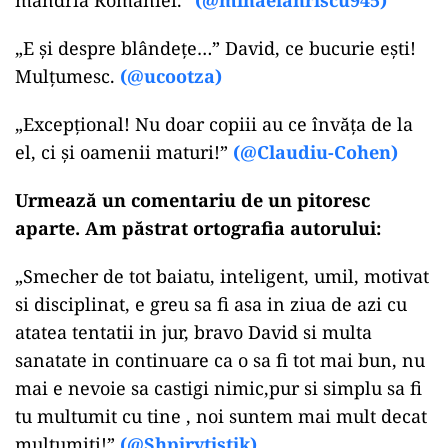
mândria României.”
(@mihaelahriscu945)
„E și despre blândețe…” David, ce bucurie ești!
Mulțumesc.
(@ucootza)
„Excepțional! Nu doar copiii au ce învăța de la
el, ci și oamenii maturi!”
(@Claudiu-Cohen)
Urmează un comentariu de un pitoresc
aparte. Am păstrat ortografia autorului:
„Smecher de tot baiatu, inteligent, umil, motivat
si disciplinat, e greu sa fi asa in ziua de azi cu
atatea tentatii in jur, bravo David si multa
sanatate in continuare ca o sa fi tot mai bun, nu
mai e nevoie sa castigi nimic,pur si simplu sa fi
tu multumit cu tine , noi suntem mai mult decat
multumiti!”
(@Shpirytistik)