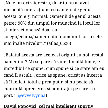
„Nu e un extraterestru, doar tu nu ai avut
niciodată interacțiune cu oameni de genul
acesta. Și e și normal. Oamenii de genul acesta
petrec 90% din timpul lor muncind la locul lor
și interacționează doar cu
colegii/echipa/oamenii din domeniul lor la cele
mai înalte niveluri.” (atlas_6626)
„Baiatul acesta are aceleași origini cu noi, restul
oamenilor? Mi se pare că vine din altă lume, e
incredibil ce spune, cum spune și ce stare am eu
cand îl ascult… orice aș spune, oricât aș încerca
să îl felicit, totul e prea puțin și nu poate să
cuprindă aprecierea și admirația pe care i-o
port.” (
@evvelyynaa
)
David Popovici, cel mai inteligent sportiv