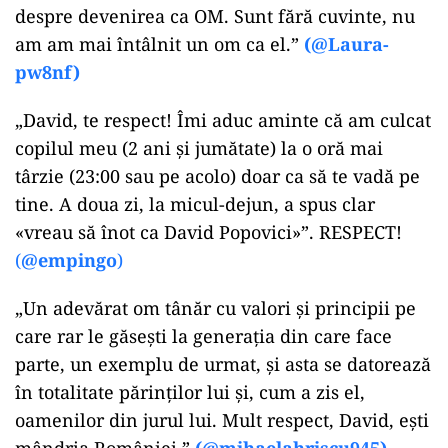
despre devenirea ca OM. Sunt fără cuvinte, nu
am am mai întâlnit un om ca el.”
(@Laura-
pw8nf)
„David, te respect! Îmi aduc aminte că am culcat
copilul meu (2 ani și jumătate) la o oră mai
târzie (23:00 sau pe acolo) doar ca să te vadă pe
tine. A doua zi, la micul-dejun, a spus clar
«vreau să înot ca David Popovici»”. RESPECT!
(
@empingo
)
„Un adevărat om tânăr cu valori și principii pe
care rar le găsești la generația din care face
parte, un exemplu de urmat, și asta se datorează
în totalitate părinților lui și, cum a zis el,
oamenilor din jurul lui. Mult respect, David, ești