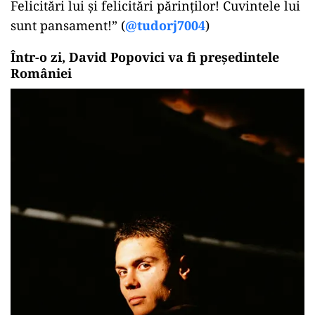
Felicitări lui și felicitări părinților! Cuvintele lui
sunt pansament!” (
@tudorj7004
)
Într-o zi, David Popovici va fi președintele
României