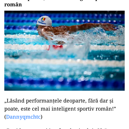
român
„Lăsând performanțele deoparte, fără dar și
poate, este cel mai inteligent sportiv român!”
(
Dannyqmchtc
)