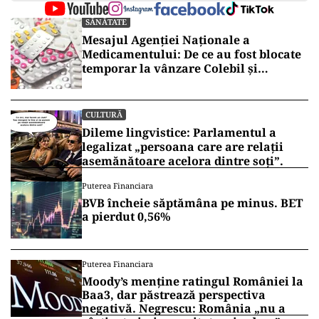
SĂNĂTATE
Mesajul Agenției Naționale a
Medicamentului: De ce au fost blocate
temporar la vânzare Colebil și
Panzcebil
CULTURĂ
Dileme lingvistice: Parlamentul a
legalizat „persoana care are relații
asemănătoare acelora dintre soți”.
Puterea Financiara
BVB încheie săptămâna pe minus. BET
a pierdut 0,56%
Puterea Financiara
Moody’s menține ratingul României la
Baa3, dar păstrează perspectiva
negativă. Negrescu: România „nu a