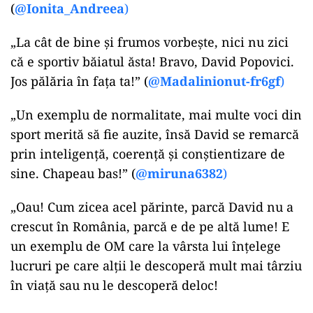
(
@Ionita_Andreea
)
„La cât de bine și frumos vorbește, nici nu zici
că e sportiv băiatul ăsta! Bravo, David Popovici.
Jos pălăria în fața ta!” (
@Madalinionut-fr6gf
)
„Un exemplu de normalitate, mai multe voci din
sport merită să fie auzite, însă David se remarcă
prin inteligență, coerență și conștientizare de
sine. Chapeau bas!” (
@miruna6382
)
„Oau! Cum zicea acel părinte, parcă David nu a
crescut în România, parcă e de pe altă lume! E
un exemplu de OM care la vârsta lui înțelege
lucruri pe care alții le descoperă mult mai târziu
în viață sau nu le descoperă deloc!