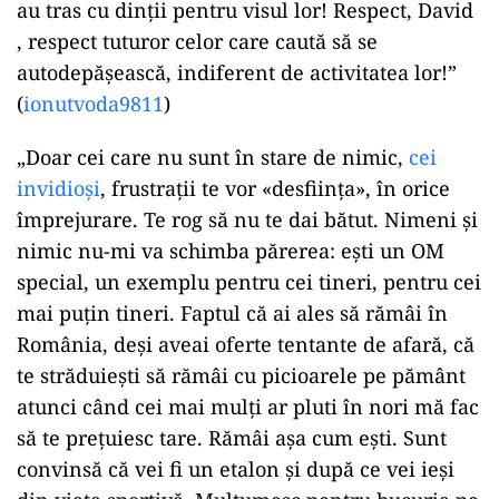
au tras cu dinții pentru visul lor! Respect, David
, respect tuturor celor care caută să se
autodepășească, indiferent de activitatea lor!”
(
ionutvoda9811
)
„Doar cei care nu sunt în stare de nimic,
cei
invidioși
, frustrații te vor «desființa», în orice
împrejurare. Te rog să nu te dai bătut. Nimeni și
nimic nu-mi va schimba părerea: ești un OM
special, un exemplu pentru cei tineri, pentru cei
mai puțin tineri. Faptul că ai ales să rămâi în
România, deși aveai oferte tentante de afară, că
te străduiești să rămâi cu picioarele pe pământ
atunci când cei mai mulți ar pluti în nori mă fac
să te prețuiesc tare. Rămâi așa cum ești. Sunt
convinsă că vei fi un etalon și după ce vei ieși