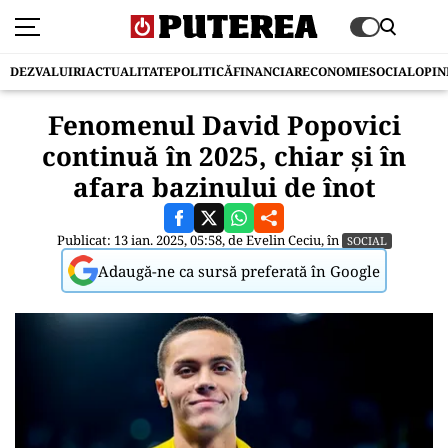
DEZVALUIRI
ACTUALITATE
POLITICĂ
FINANCIAR
ECONOMIE
SOCIAL
OPIN
Fenomenul David Popovici
continuă în 2025, chiar și în
afara bazinului de înot
Publicat: 13 ian. 2025, 05:58, de
Evelin Ceciu
, în
SOCIAL
Adaugă-ne ca sursă preferată în Google