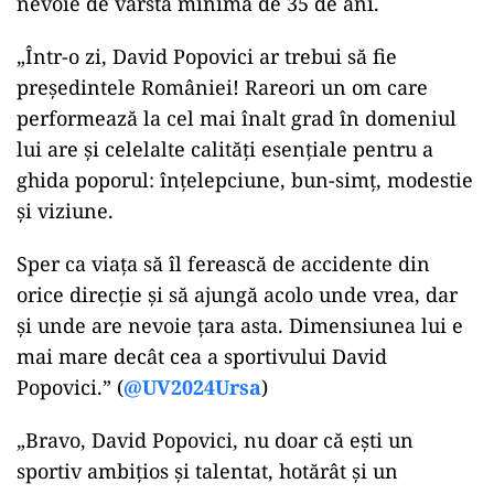
nevoie de vârsta minimă de 35 de ani.
„Într-o zi, David Popovici ar trebui să fie
președintele României! Rareori un om care
performează la cel mai înalt grad în domeniul
lui are și celelalte calități esențiale pentru a
ghida poporul: înțelepciune, bun-simț, modestie
și viziune.
Sper ca viața să îl ferească de accidente din
orice direcție și să ajungă acolo unde vrea, dar
și unde are nevoie țara asta. Dimensiunea lui e
mai mare decât cea a sportivului David
Popovici.” (
@UV2024Ursa
)
„Bravo, David Popovici, nu doar că ești un
sportiv ambițios și talentat, hotărât și un