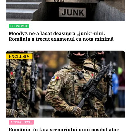
ECONOMIE
Moody’s ne-a lăsat deasupra „junk”-ului.
România a trecut examenul cu nota minimă
EXCLUSIV
EXCLUSIV
ACTUALITATE
România, în fața scenariului unui posibil atac