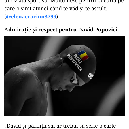
din viața sportivă. Mulțumesc pentru bucuria pe
care o simt atunci când te văd și te ascult.
(
@elenacraciun3795
)
Admirație și respect pentru David Popovici
„David și părinții săi ar trebui să scrie o carte