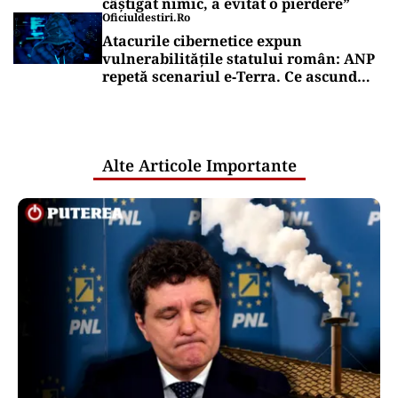
câștigat nimic, a evitat o pierdere”
Oficiuldestiri.ro
Atacurile cibernetice expun
vulnerabilitățile statului român: ANP
repetă scenariul e‑Terra. Ce ascund
comunicările oficiale și cine răspunde
pentru mentenanța IT a instituțiilor
publice
Alte Articole Importante