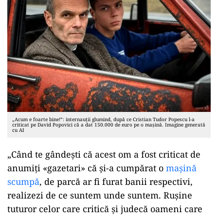
„Acum e foarte bine!”: internauții glumind, după ce Cristian Tudor Popescu l-a
criticat pe David Popovici că a dat 150.000 de euro pe o mașină. Imagine generată
cu AI
„Când te gândești că acest om a fost criticat de
anumiți «gazetari» că și-a cumpărat o
mașină
scumpă
, de parcă ar fi furat banii respectivi,
realizezi de ce suntem unde suntem. Rușine
tuturor celor care critică și judecă oameni care