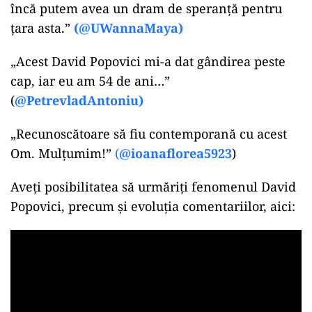
încă putem avea un dram de speranță pentru
țara asta.”
(@UWannaMaya)
„Acest David Popovici mi-a dat gândirea peste
cap, iar eu am 54 de ani…”
(
@PetrevladAntoniu)
„Recunoscătoare să fiu contemporană cu acest
Om. Mulțumim!”
(
@ioanaflorea5923
)
Aveți posibilitatea să urmăriți fenomenul David
Popovici, precum și evoluția comentariilor, aici: