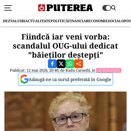
DEZVALUIRI
ACTUALITATE
POLITICĂ
FINANCIAR
ECONOMIE
SOCIAL
OPIN
Fiindcă iar veni vorba:
scandalul OUG-ului dedicat
”băieților deștepți”
Publicat: 12 mai 2026, 20:40, de
Radu Caranfil
, în
ACTUALITATE
Adaugă-ne ca sursă preferată în Google