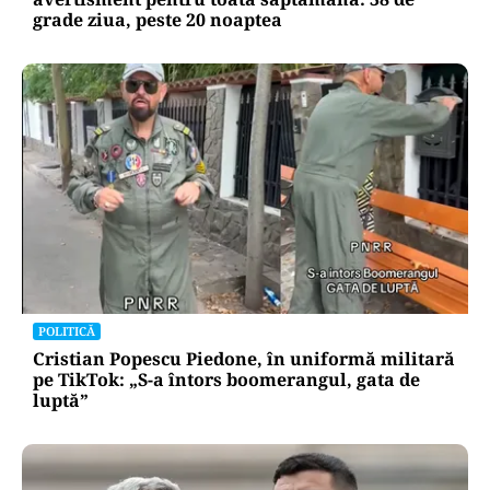
grade ziua, peste 20 noaptea
POLITICĂ
Cristian Popescu Piedone, în uniformă militară
pe TikTok: „S-a întors boomerangul, gata de
luptă”