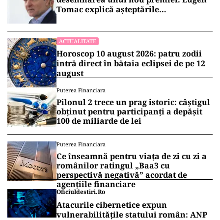
Tomac explică așteptările
președintelui
ACTUALITATE
Horoscop 10 august 2026: patru zodii
intră direct în bătaia eclipsei de pe 12
august
Puterea Financiara
Pilonul 2 trece un prag istoric: câștigul
obținut pentru participanți a depășit
100 de miliarde de lei
Puterea Financiara
Ce înseamnă pentru viața de zi cu zi a
românilor ratingul „Baa3 cu
perspectivă negativă” acordat de
agențiile financiare
Oficiuldestiri.ro
Atacurile cibernetice expun
vulnerabilitățile statului român: ANP