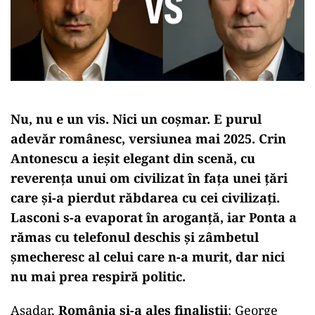
Nu, nu e un vis. Nici un coșmar. E purul
adevăr românesc, versiunea mai 2025.
Crin
Antonescu a ieșit elegant din scenă, cu
reverența unui om civilizat în fața unei țări
care și-a pierdut răbdarea cu cei civilizați.
Lasconi s-a evaporat în aroganță, iar Ponta a
rămas cu telefonul deschis și zâmbetul
șmecheresc al celui care n-a murit, dar nici
nu mai prea respiră politic.
Așadar,
România și-a ales finaliștii
: George