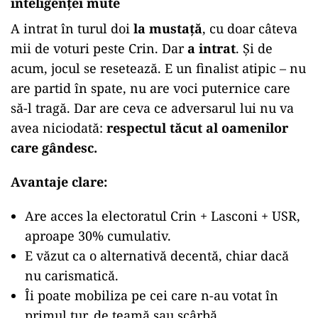
inteligenței mute
A intrat în turul doi
la mustață
, cu doar câteva
mii de voturi peste Crin. Dar
a intrat
. Și de
acum, jocul se resetează. E un finalist atipic – nu
are partid în spate, nu are voci puternice care
să-l tragă. Dar are ceva ce adversarul lui nu va
avea niciodată:
respectul tăcut al oamenilor
care gândesc.
Avantaje clare:
Are acces la electoratul Crin + Lasconi + USR,
aproape 30% cumulativ.
E văzut ca o alternativă decentă, chiar dacă
nu carismatică.
Îi poate mobiliza pe cei care n-au votat în
primul tur, de teamă sau scârbă.