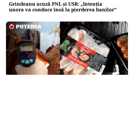
Grindeanu acuză PNL și USR: „Intenția
unora va conduce însă la pierderea banilor”
ACTUALITATE
Amenzi ANPC de peste 300.000 de lei la Bâlea
Lac: produse expirate, frigidere ruginite și
produse din carne și lapte, lăsate la soare