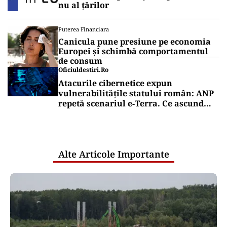
nu al țărilor
Puterea Financiara
Canicula pune presiune pe economia
Europei și schimbă comportamentul
de consum
Oficiuldestiri.ro
Atacurile cibernetice expun
vulnerabilitățile statului român: ANP
repetă scenariul e‑Terra. Ce ascund
comunicările oficiale și cine răspunde
pentru mentenanța IT a instituțiilor
publice
Alte Articole Importante