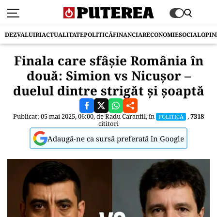
DEZVALUIRI
ACTUALITATE
POLITICĂ
FINANCIAR
ECONOMIE
SOCIAL
OPIN
Finala care sfâșie România în
două: Simion vs Nicușor –
duelul dintre strigăt și șoaptă
Publicat: 05 mai 2025, 06:00, de
Radu Caranfil
, în
,
7318
POLITICĂ
cititori
Adaugă-ne ca sursă preferată în Google