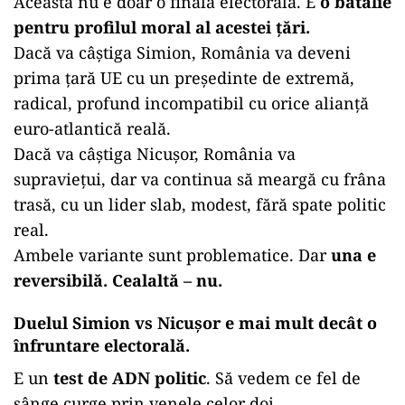
Aceasta nu e doar o finală electorală. E
o bătălie
pentru profilul moral al acestei țări.
Dacă va câștiga Simion, România va deveni
prima țară UE cu un președinte de extremă,
radical, profund incompatibil cu orice alianță
euro-atlantică reală.
Dacă va câștiga Nicușor, România va
supraviețui, dar va continua să meargă cu frâna
trasă, cu un lider slab, modest, fără spate politic
real.
Ambele variante sunt problematice. Dar
una e
reversibilă. Cealaltă – nu.
Duelul Simion vs Nicușor e mai mult decât o
înfruntare electorală.
E un
test de ADN politic
. Să vedem ce fel de
sânge curge prin venele celor doi.