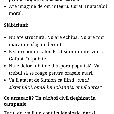
Are imagine de om integru. Curat. Inatacabil
moral.
Slăbiciuni:
Nu are structură. Nu are echipă. Nu are nici
măcar un slogan decent.
E slab comunicator. Plictisitor în interviuri.
Gafabil în public.
Nu e deloc iubit de diaspora populistă. Va
trebui să se roage pentru orașele mari.
Va fi atacat de Simion ca fiind
„omul
sistemului, omul lui Iohannis, omul Soros”
.
Ce urmează? Un război civil deghizat în
campanie
Turul doi va fi un conflict ideologic, dar și