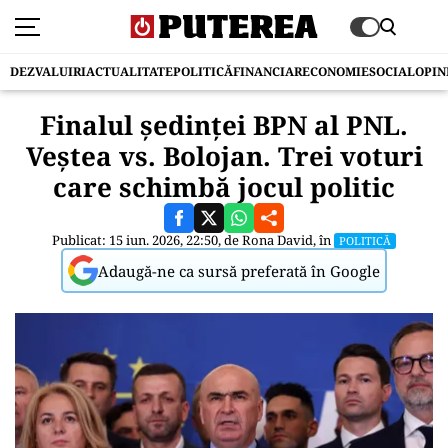
DEZVALUIRI
ACTUALITATE
POLITICĂ
FINANCIAR
ECONOMIE
SOCIAL
OPIN
Finalul ședinței BPN al PNL.
Veștea vs. Bolojan. Trei voturi
care schimbă jocul politic
Publicat: 15 iun. 2026, 22:50, de
Rona David
, în
POLITICĂ
Adaugă-ne ca sursă preferată în Google