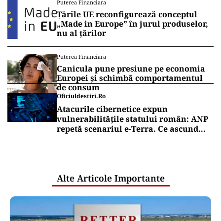
Puterea Financiara
Țările UE reconfigurează conceptul
„Made in Europe” în jurul produselor,
nu al țărilor
Puterea Financiara
Canicula pune presiune pe economia
Europei și schimbă comportamentul
de consum
Oficiuldestiri.ro
Atacurile cibernetice expun
vulnerabilitățile statului român: ANP
repetă scenariul e‑Terra. Ce ascund
comunicările oficiale și cine răspunde
pentru mentenanța IT a instituțiilor
publice
Alte Articole Importante