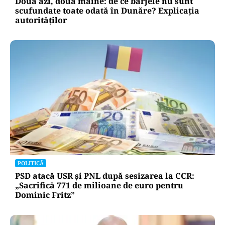
Două azi, două mâine: de ce barjele nu sunt
scufundate toate odată în Dunăre? Explicația
autorităților
POLITICĂ
PSD atacă USR și PNL după sesizarea la CCR:
„Sacrifică 771 de milioane de euro pentru
Dominic Fritz”