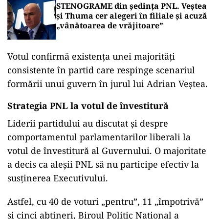
STENOGRAME din ședința PNL. Veștea
și Thuma cer alegeri în filiale și acuză
„vânătoarea de vrăjitoare”
Votul confirmă existența unei majorități
consistente în partid care respinge scenariul
formării unui guvern în jurul lui Adrian Veștea.
Strategia PNL la votul de învestitură
Liderii partidului au discutat și despre
comportamentul parlamentarilor liberali la
votul de învestitură al Guvernului. O majoritate
a decis ca aleșii PNL să nu participe efectiv la
susținerea Executivului.
Astfel, cu 40 de voturi „pentru”, 11 „împotrivă”
și cinci abțineri, Biroul Politic Național a