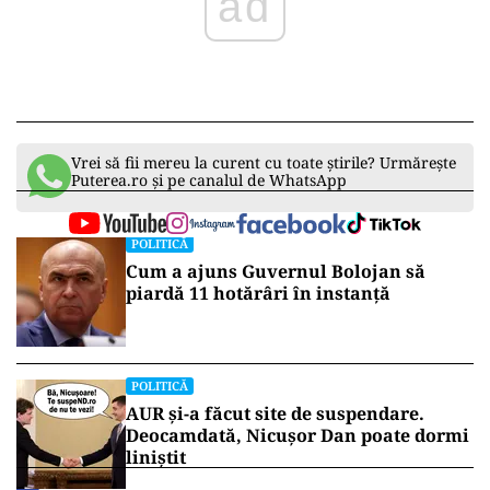
ad
Vrei să fii mereu la curent cu toate știrile? Urmărește
Puterea.ro și pe canalul de WhatsApp
POLITICĂ
Cum a ajuns Guvernul Bolojan să
piardă 11 hotărâri în instanță
POLITICĂ
AUR și-a făcut site de suspendare.
Deocamdată, Nicușor Dan poate dormi
liniștit