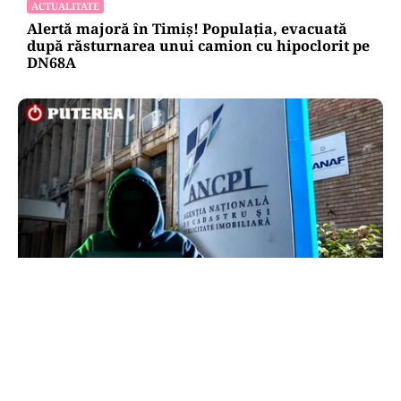
ACTUALITATE
Alertă majoră în Timiș! Populația, evacuată
după răsturnarea unui camion cu hipoclorit pe
DN68A
ECONOMIE
Peste 5.000 de români nu își mai pot cumpăra
casa. Efectul atacului cibernetic de la ANCPI
explicat de un broker