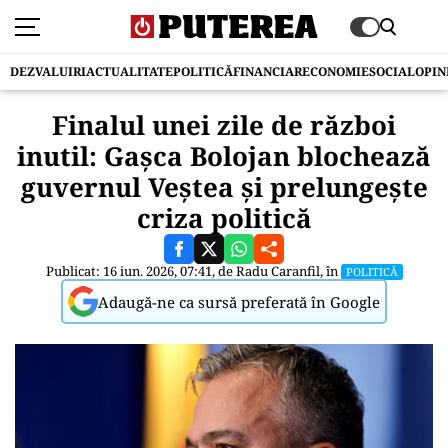
DEZVALUIRI
ACTUALITATE
POLITICĂ
FINANCIAR
ECONOMIE
SOCIAL
OPIN
Finalul unei zile de război
inutil: Gașca Bolojan blochează
guvernul Veștea și prelungește
criza politică
Publicat: 16 iun. 2026, 07:41, de
Radu Caranfil
, în
POLITICĂ
Adaugă-ne ca sursă preferată în Google