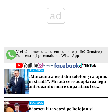
ad
Vrei să fii mereu la curent cu toate știrile? Urmărește
Puterea.ro și pe canalul de WhatsApp
POLITICĂ
„Minciuna a ieșit din telefon și a ajuns
în stradă”. Miruță cere adoptarea legii
anti-dezinformare după atacul cu
topoare din Cluj
POLITICĂ
Băsescu îi taxează pe Bolojan și