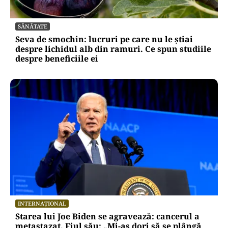
SĂNĂTATE
Seva de smochin: lucruri pe care nu le știai
despre lichidul alb din ramuri. Ce spun studiile
despre beneficiile ei
INTERNAȚIONAL
Starea lui Joe Biden se agravează: cancerul a
metastazat. Fiul său: „Mi-aș dori să se plângă