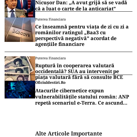
Nicușor Dan: „A avut grijă să se vadă
că a luat o carte de la anticariat”
Puterea Financiara
Ce înseamnă pentru viața de zi cu zi a
românilor ratingul „Baa3 cu
perspectivă negativă” acordat de
agențiile financiare
Puterea Financiara
Ruptură în cooperarea valutară
occidentală? SUA au intervenit pe
piața valutară fără să consulte BCE
Oficiuldestiri.ro
Atacurile cibernetice expun
vulnerabilitățile statului român: ANP
repetă scenariul e‑Terra. Ce ascund
comunicările oficiale și cine răspunde
pentru mentenanța IT a instituțiilor
publice
Alte Articole Importante