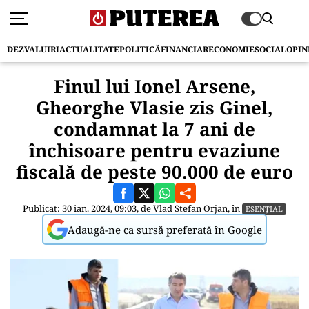
DEZVALUIRI
ACTUALITATE
POLITICĂ
FINANCIAR
ECONOMIE
SOCIAL
OPIN
Finul lui Ionel Arsene,
Gheorghe Vlasie zis Ginel,
condamnat la 7 ani de
închisoare pentru evaziune
fiscală de peste 90.000 de euro
Publicat: 30 ian. 2024, 09:03, de
Vlad Stefan Orjan
, în
ESENȚIAL
Adaugă-ne ca sursă preferată în Google