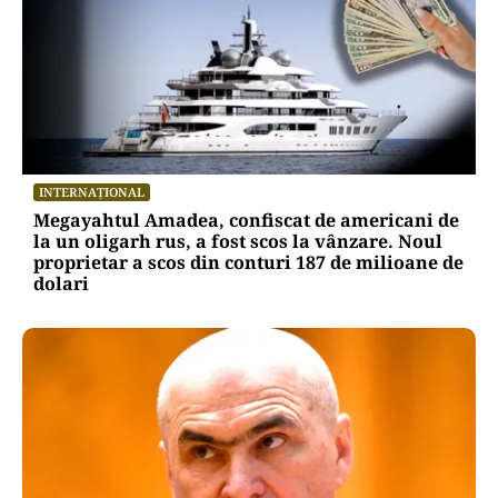
POLITICĂ
Alin Tișe atacă frontal conducerea PNL:
„România a devenit coșul de gunoi al
investitorilor”