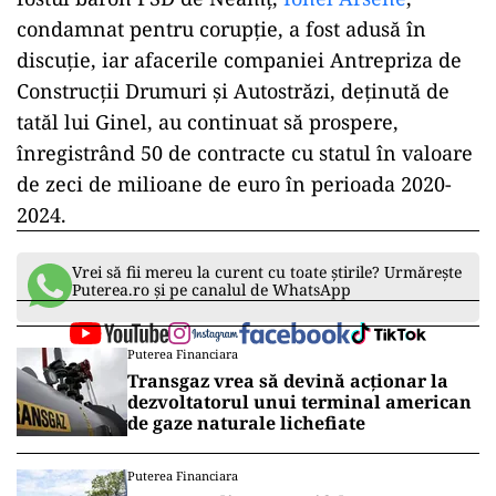
instanța i-a aplicat o pedeapsă orientată spre
minimul de 7 ani.
Este de menționat că această decizie vine în
contextul în care Ginel, alături de alți inculpați,
a fost trimis în judecată în 2016 de către DIICOT
Neamț pentru acuzații de aderare la un grup
infracțional organizat, evaziune fiscală în formă
continuată și complicitate la spălare de bani.
De asemenea, relația strânsă dintre Ginel și
fostul baron PSD de Neamț,
Ionel Arsene
,
condamnat pentru corupție, a fost adusă în
discuție, iar afacerile companiei Antrepriza de
Construcții Drumuri și Autostrăzi, deținută de
tatăl lui Ginel, au continuat să prospere,
înregistrând 50 de contracte cu statul în valoare