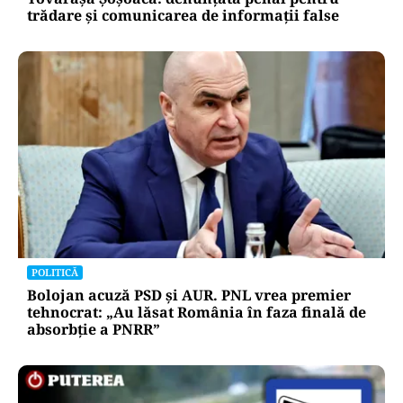
POLITICĂ
Tovarășa Șoșoacă: denunțată penal pentru
trădare și comunicarea de informații false