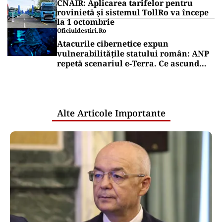
de zeci de milioane de euro în perioada 2020-
2024.
Vrei să fii mereu la curent cu toate știrile? Urmărește
Puterea.ro și pe canalul de WhatsApp
Puterea Financiara
Transgaz vrea să devină acționar la
dezvoltatorul unui terminal american
de gaze naturale lichefiate
Puterea Financiara
CNAIR: Aplicarea tarifelor pentru
rovinietă și sistemul TollRo va începe
la 1 octombrie
Oficiuldestiri.ro
Atacurile cibernetice expun
vulnerabilitățile statului român: ANP
repetă scenariul e‑Terra. Ce ascund
comunicările oficiale și cine răspunde