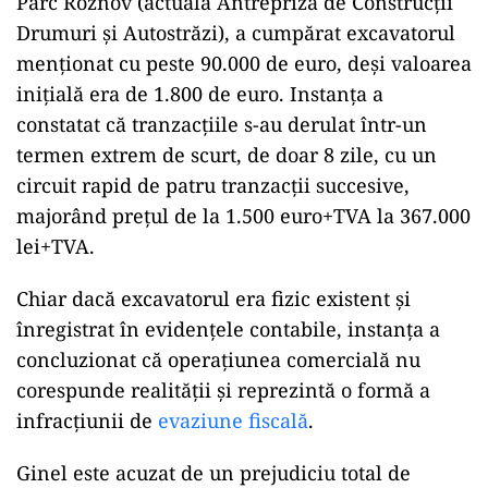
ad
Un exemplu relevant este tranzacția din
decembrie 2013, când firma lui Ginel, Aqua
Parc Roznov (actuala Antrepriza de Construcții
Drumuri și Autostrăzi), a cumpărat excavatorul
menționat cu peste 90.000 de euro, deși valoarea
inițială era de 1.800 de euro. Instanța a
constatat că tranzacțiile s-au derulat într-un
termen extrem de scurt, de doar 8 zile, cu un