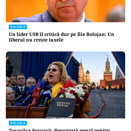
INTERNAȚIONAL
Megayahtul Amadea, confiscat de americani de
la un oligarh rus, a fost scos la vânzare. Noul
proprietar a scos din conturi 187 de milioane de
dolari
POLITICĂ
Un lider USR îl critică dur pe Ilie Bolojan: Un
liberal nu crește taxele