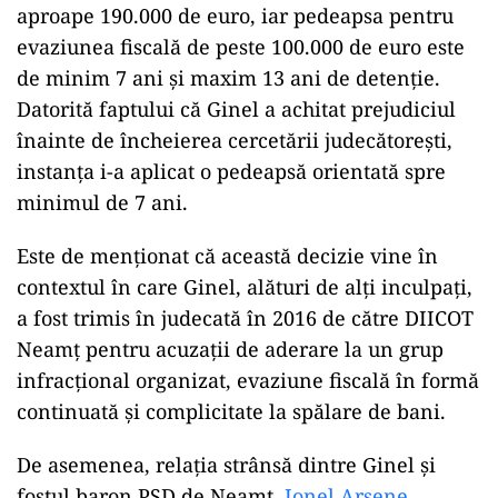
circuit rapid de patru tranzacții succesive,
majorând prețul de la 1.500 euro+TVA la 367.000
lei+TVA.
Chiar dacă excavatorul era fizic existent și
înregistrat în evidențele contabile, instanța a
concluzionat că operațiunea comercială nu
corespunde realității și reprezintă o formă a
infracțiunii de
evaziune fiscală
.
Ginel este acuzat de un prejudiciu total de
aproape 190.000 de euro, iar pedeapsa pentru
evaziunea fiscală de peste 100.000 de euro este
de minim 7 ani și maxim 13 ani de detenție.
Datorită faptului că Ginel a achitat prejudiciul
înainte de încheierea cercetării judecătorești,