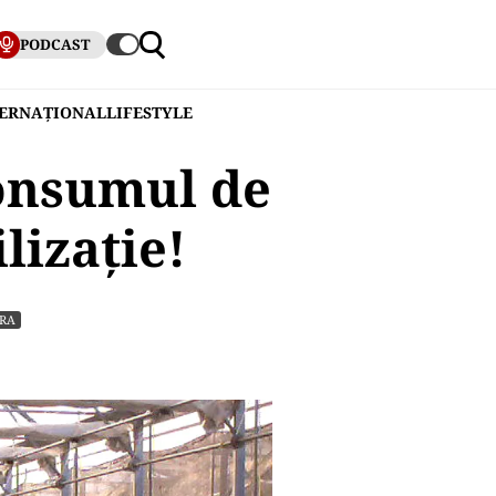
PODCAST
TERNAȚIONAL
LIFESTYLE
onsumul de
ilizație!
RA