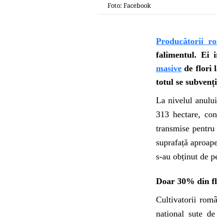
Foto: Facebook
Producătorii r
falimentul. Ei 
masive
de flori 
totul se subvenț
La nivelul anului
313 hectare, con
transmise pentru 
suprafață aproape
s-au obținut de p
Doar 30% din fl
Cultivatorii rom
național sute de