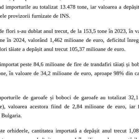
d importurile au totalizat 13.478 tone, iar valoarea a depăș
tele provizorii furnizate de INS.
de flori s-au dublat anul trecut, de la 153,5 tone în 2023, în 
ne în 2024, valorând 1,462 milioane de euro, deficitul înreg
lori tăiate a depășit anul trecut 105,37 milioane de euro.
importat peste 84,6 milioane de fire de trandafiri tăiați și bob
one, în valoare de 34,2 milioane de euro, aproape 98% din ca
orturile de garoafe și boboci de garoafe au totalizat 32,1
e), valoarea acestora fiind de 2,84 milioane de euro, iar f
 Bulgaria.
te orhideele, cantitatea importată a depășit anul trecut 1,0