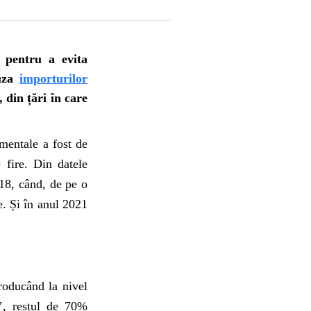
r pentru a evita
auza
importurilor
 din țări în care
amentale a fost de
 fire. Din datele
018, când, de pe o
e. Și în anul 2021
roducând la nivel
t’, restul de 70%