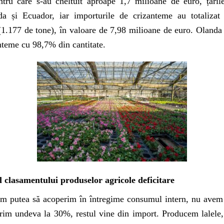
ntru care s-au cheltuit aproape 1,7 milioane de euro, țăril
a și Ecuador, iar importurile de crizanteme au totalizat
(1.177 de tone), în valoare de 7,98 milioane de euro. Olanda 
nteme cu 98,7% din cantitate.
ul clasamentului produselor agricole deficitare
m putea să acoperim în întregime consumul intern, nu avem
erim undeva la 30%, restul vine din import. Producem lalele,