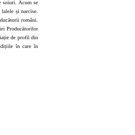
e soiuri. Acum se
lalele și narcise.
oducătorii români.
iei Producătorilor
ație de profil din
ițiile în care în