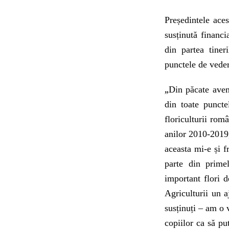
Președintele aces
susținută financi
din partea tiner
punctele de vede
„
Din păcate avem
din toate punct
floriculturii rom
anilor 2010-2019,
aceasta mi-e și fr
parte din prime
important flori 
Agriculturii un 
susținuți – am o v
copiilor ca să p