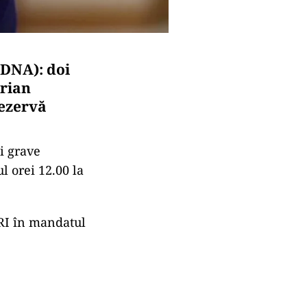
DNA): doi
orian
rezervă
i grave
l orei 12.00 la
SRI în mandatul