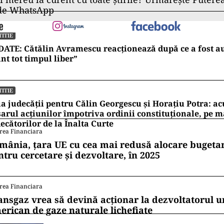
 de WhatsApp
TITIE
ATE: Cătălin Avramescu reacționează după ce a fost au
nt tot timpul liber”
TITIE
a judecății pentru Călin Georgescu și Horațiu Potra: ac
arul acțiunilor împotriva ordinii constituționale, pe 
ecătorilor de la Înalta Curte
rea Financiara
mânia, țara UE cu cea mai redusă alocare bugetar
ntru cercetare și dezvoltare, în 2025
rea Financiara
ansgaz vrea să devină acționar la dezvoltatorul u
erican de gaze naturale lichefiate