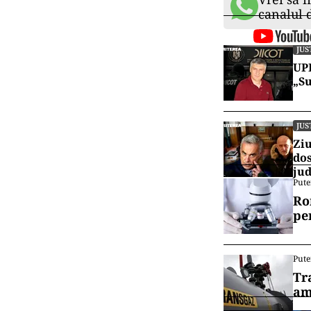
canalul
JUS
UPD
„Su
JUS
Ziu
dos
jud
Pute
Ro
pe
Pute
Tr
am