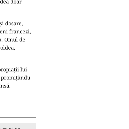
 dea doar
și dosare,
țeni francezi,
a. Omul de
Coldea,
opiații lui
i, promițându-
însă.
.ro și pe