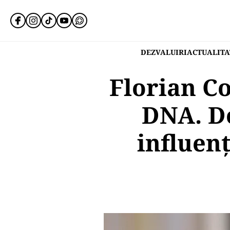
DEZVALUIRI
ACTUALITA
Florian C
DNA. Do
influenț