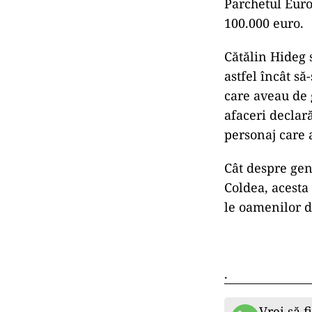
Parchetul Eur
100.000 euro.
Cătălin Hideg s
astfel încât să
care aveau de
afaceri declar
personaj care 
Cât despre gen
Coldea, acesta 
le oamenilor d
.
Vrei să f