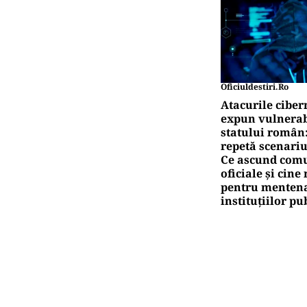
Oficiuldestiri.ro
Atacurile ciber
expun vulnerabi
statului român
repetă scenariu
Ce ascund comu
oficiale și cin
pentru mentena
instituțiilor pu