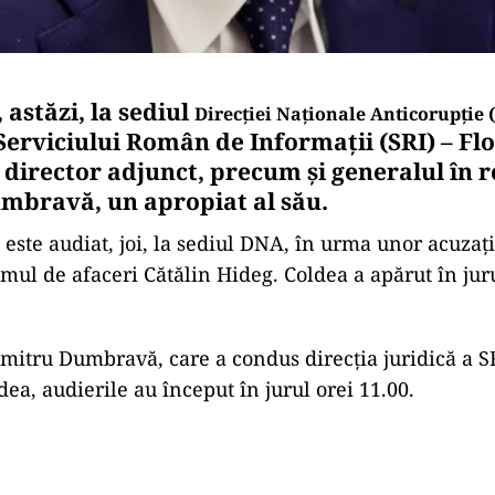
astăzi, la sediul
Direcției Naționale Anticorupție (
Serviciului Român de Informații (SRI)
–
Fl
t director adjunct, precum și
generalul în 
bravă, un apropiat al său.
 este audiat, joi, la sediul DNA, în urma unor acuzați
mul de afaceri Cătălin Hideg. Coldea a apărut în juru
umitru Dumbravă, care a condus direcția juridică a 
dea, audierile au început în jurul orei 11.00.