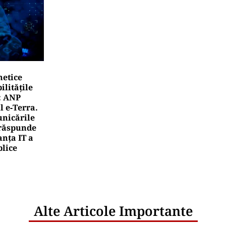
netice
litățile
: ANP
l e‑Terra.
nicările
e răspunde
nța IT a
blice
Alte Articole Importante