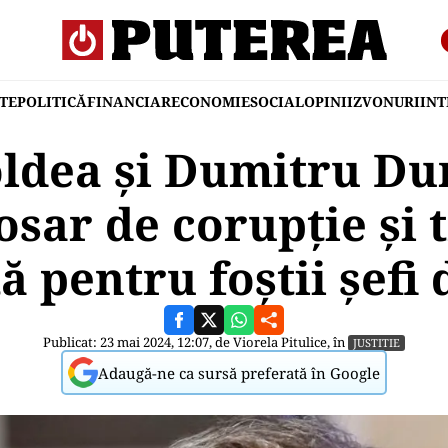
TE
POLITICĂ
FINANCIAR
ECONOMIE
SOCIAL
OPINII
ZVONURI
IN
oldea și Dumitru Du
sar de corupție și t
ă pentru foștii șefi 
Publicat: 23 mai 2024, 12:07, de
Viorela Pitulice
, în
JUSTITIE
Adaugă-ne ca sursă preferată în Google