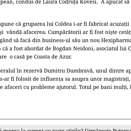
opean, condus de Laura Codruța Kovesi. A apucat să
pune că gruparea lui Coldea i-ar fi fabricat acuzații 
-și vândă afacerea. Cumpărătorii ar fi fost niște cetă
 gând să facă din business-ul său un nou Hexipharm
ă că a fost abordat de Bogdan Neidoni, asociatul lui 
are o casă pe Coasta de Azur.
eralul în rezervă Dumitru Dumbravă, unul dintre apr
s-ar fi folosit de influența sa asupra unor magistraț
e afaceri cu probleme ajutorul. Totul pe bani mulți, 
ii mereu la curent cu toate știrile? Urmărește Puterea