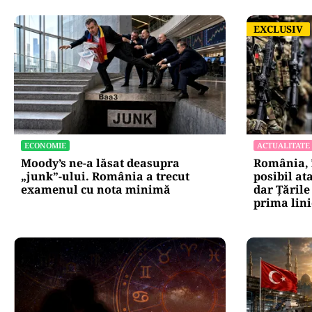
EXCLUSIV
EXCLUSIV
ECONOMIE
ACTUALITATE
Moody’s ne-a lăsat deasupra
România, î
„junk”-ului. România a trecut
posibil ata
examenul cu nota minimă
dar Țările
prima lini