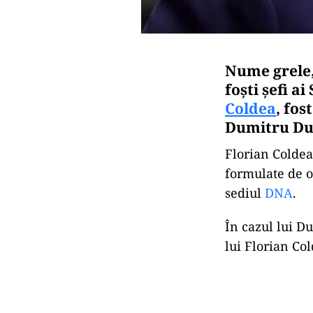
Nume grele, 
foști șefi ai
Coldea
, fos
Dumitru Dum
Florian Coldea
formulate de o
sediul
DNA
.
În cazul lui D
lui Florian Col