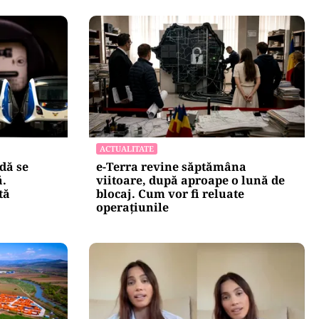
ACTUALITATE
dă se
e-Terra revine săptămâna
ă.
viitoare, după aproape o lună de
tă
blocaj. Cum vor fi reluate
operațiunile