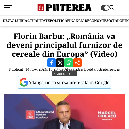
DEZVALUIRI
ACTUALITATE
POLITICĂ
FINANCIAR
ECONOMIE
SOCIAL
OPIN
Florin Barbu: „România va
deveni principalul furnizor de
cereale din Europa” (Video)
Publicat: 14 nov. 2024, 13:28, de
Alexandru Bogdan Grigoriev
, în
AGRICULTURA
Adaugă-ne ca sursă preferată în Google