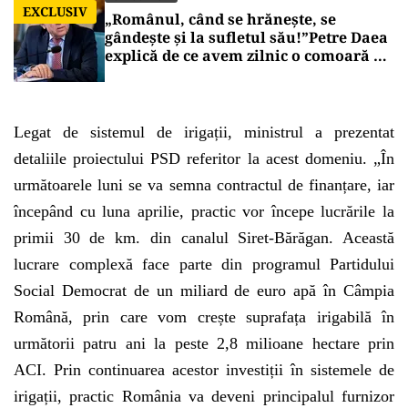
EXCLUSIV
„Românul, când se hrănește, se
gândește și la sufletul său!”Petre Daea
explică de ce avem zilnic o comoară pe
mesele noastre
Legat de sistemul de irigații, ministrul a prezentat
detaliile proiectului PSD referitor la acest domeniu. „În
următoarele luni se va semna contractul de finanțare, iar
începând cu luna aprilie, practic vor începe lucrările la
primii 30 de km. din canalul Siret-Bărăgan. Această
lucrare complexă face parte din programul Partidului
Social Democrat de un miliard de euro apă în Câmpia
Română, prin care vom crește suprafața irigabilă în
următorii patru ani la peste 2,8 milioane hectare prin
ACI. Prin continuarea acestor investiții în sistemele de
irigații, practic România va deveni principalul furnizor