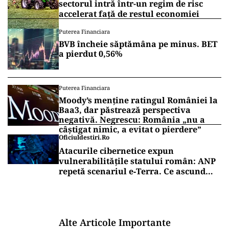
sectorul intră într-un regim de risc
accelerat față de restul economiei
Puterea Financiara
BVB încheie săptămâna pe minus. BET
a pierdut 0,56%
Puterea Financiara
Moody’s menține ratingul României la
Baa3, dar păstrează perspectiva
negativă. Negrescu: România „nu a
câștigat nimic, a evitat o pierdere”
Oficiuldestiri.ro
Atacurile cibernetice expun
vulnerabilitățile statului român: ANP
repetă scenariul e‑Terra. Ce ascund
comunicările oficiale și cine răspunde
pentru mentenanța IT a instituțiilor
publice
Alte Articole Importante