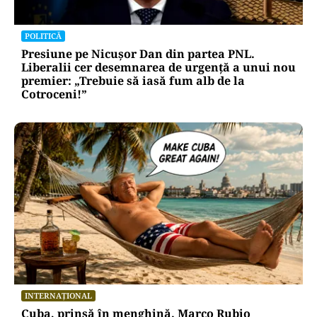
POLITICĂ
Presiune pe Nicușor Dan din partea PNL.
Liberalii cer desemnarea de urgență a unui nou
premier: „Trebuie să iasă fum alb de la
Cotroceni!”
INTERNAȚIONAL
Cuba, prinsă în menghină. Marco Rubio