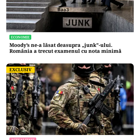
ECONOMIE
Moody’s ne-a lăsat deasupra „junk”-ului.
România a trecut examenul cu nota minimă
EXCLUSIV
EXCLUSIV
ACTUALITATE