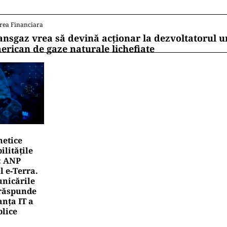
rea Financiara
ansgaz vrea să devină acționar la dezvoltatorul u
erican de gaze naturale lichefiate
netice
litățile
: ANP
l e‑Terra.
nicările
e răspunde
nța IT a
blice