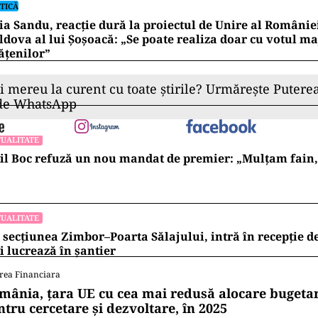
TICĂ
a Sandu, reacție dură la proiectul de Unire al Românie
dova al lui Șoșoacă: „Se poate realiza doar cu votul maj
ățenilor”
ii mereu la curent cu toate știrile? Urmărește Puterea
 de WhatsApp
UALITATE
l Boc refuză un nou mandat de premier: „Mulțam fain, a
UALITATE
 secțiunea Zimbor–Poarta Sălajului, intră în recepție de
 lucrează în șantier
rea Financiara
mânia, țara UE cu cea mai redusă alocare bugetar
ntru cercetare și dezvoltare, în 2025