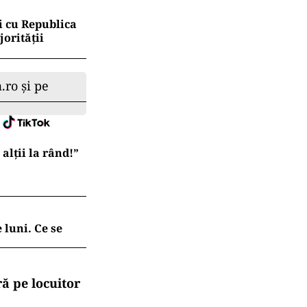
i cu Republica
orității
.ro și pe
lții la rând!”
 luni. Ce se
ă pe locuitor