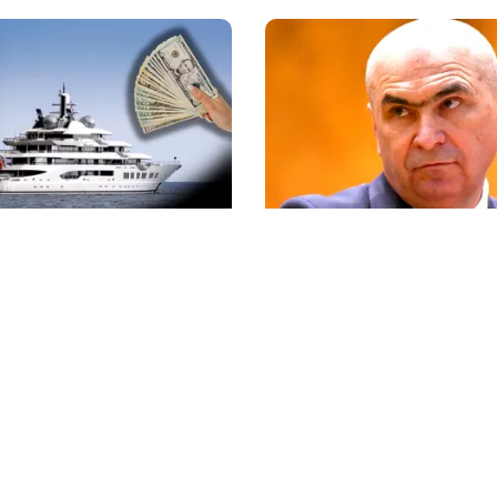
NAL
POLITICĂ
l Amadea, confiscat de
Un lider USR îl critică du
de la un oligarh rus, a
Bolojan: Un liberal nu c
la vânzare. Noul
taxele
 a scos din conturi 187
e de dolari
litica Cookies
Protecția Datelor Personale
Despre Noi
Publicitate