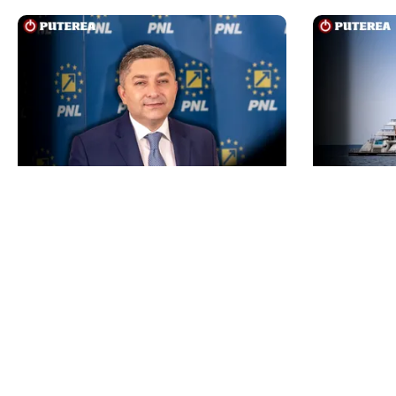
POLITICĂ
INTERNAȚIO
Alin Tișe atacă frontal conducerea
Megayahtu
PNL: „România a devenit coșul de
americani 
gunoi al investitorilor”
fost scos 
proprietar
de milioan
TOS
Po