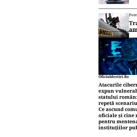
Pute
Tr
am
Oficiuldestiri.ro
Atacurile ciber
expun vulnerabi
statului român
repetă scenariu
Ce ascund comu
oficiale și cin
pentru mentena
instituțiilor pu