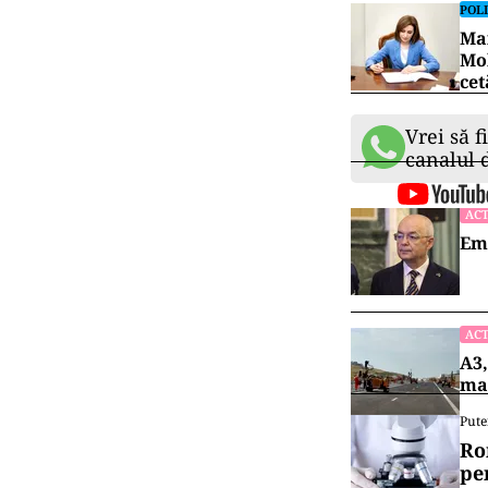
POLI
Mai
Mol
cet
Vrei să f
canalul
ACT
Emi
ACT
A3,
mai
Pute
Ro
pe