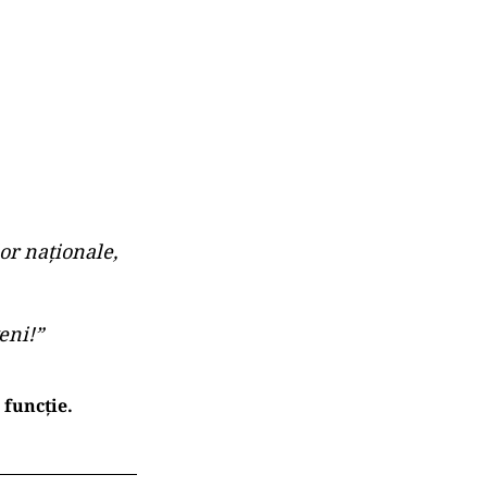
lor naționale,
eni!”
 funcție.