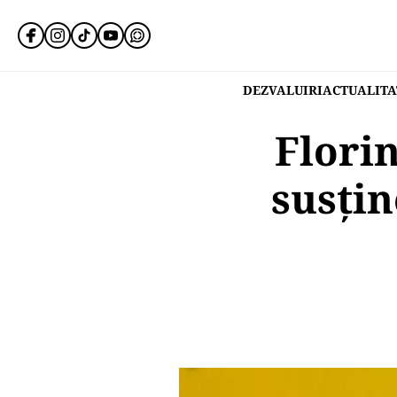
DEZVALUIRI
ACTUALITA
Flori
susți