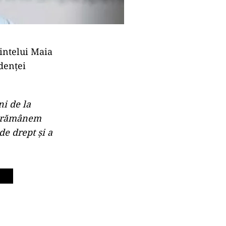
dintelui Maia
denței
ni de la
ă rămânem
de drept şi a