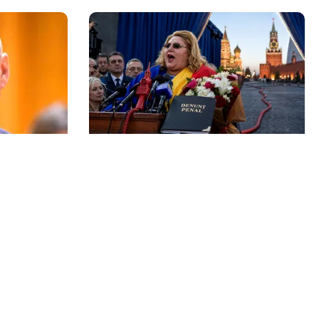
POLITICĂ
r pe Ilie
Tovarășa Șoșoacă: denunțată
rește
penal pentru trădare și
comunicarea de informații false
Echipa