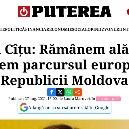
TE
POLITICĂ
FINANCIAR
ECONOMIE
SOCIAL
OPINII
ZVONURI
IN
n Cîțu: Rămânem alăt
nem parcursul europ
Republicii Moldova
Publicat: 27 aug. 2021, 15:00, de
Laura Macovei
, în
ACTUALITATE
Adaugă-ne ca sursă preferată în Google