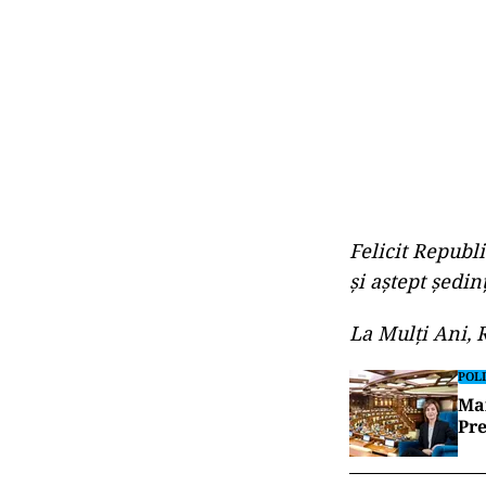
Felicit Republi
și aștept ședi
La Mulți Ani, 
POLI
Mai
Pre