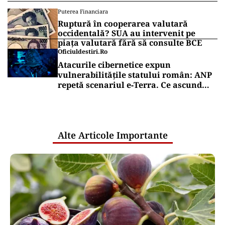
Puterea Financiara
Ruptură în cooperarea valutară
occidentală? SUA au intervenit pe
piața valutară fără să consulte BCE
Oficiuldestiri.ro
Atacurile cibernetice expun
vulnerabilitățile statului român: ANP
repetă scenariul e‑Terra. Ce ascund
comunicările oficiale și cine răspunde
pentru mentenanța IT a instituțiilor
publice
Alte Articole Importante