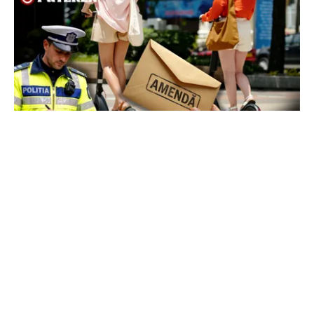
LIFESTYLE
Locul din România unde trotinetele vor fi
interzise în parcuri. Cine riscă amenzi de până
la 5.000 de lei
TOS
Politica Cookies
Protecția Datelor Personale
Despre Noi
Publicitate
Echipa
© 2026, toate drepturile rezervate puterea.ro