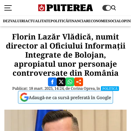
DEZVALUIRI
ACTUALITATE
POLITICĂ
FINANCIAR
ECONOMIE
SOCIAL
OPIN
Florin Lazăr Vlădică, numit
director al Oficiului Informații
Integrate de Bolojan,
apropiatul unor personaje
controversate din România
Publicat: 18 mart. 2025, 14:24, de
Corina Oprea
, în
POLITICĂ
Adaugă-ne ca sursă preferată în Google