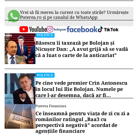
Vrei să fii mereu la curent cu toate știrile? Urmărește
Puterea.ro și pe canalul de WhatsApp
POLITICĂ
Băsescu îi taxează pe Bolojan și
Nicușor Dan: „A avut grijă să se vadă
că a luat o carte de la anticariat”
POLITICĂ
Pe cine vede premier Crin Antonescu
în locul lui Ilie Bolojan. Numele pe
care l-ar desemna, dacă ar fi
președinte
Puterea Financiara
Ce înseamnă pentru viața de zi cu zi a
românilor ratingul „Baa3 cu
perspectivă negativă” acordat de
agențiile financiare