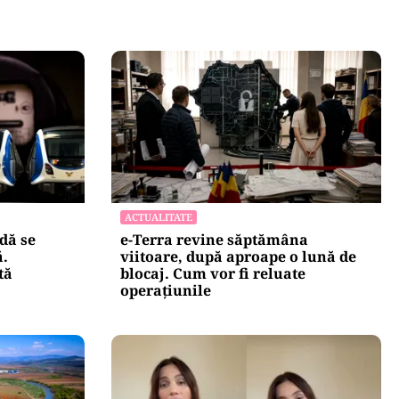
ACTUALITATE
dă se
e-Terra revine săptămâna
ă.
viitoare, după aproape o lună de
tă
blocaj. Cum vor fi reluate
operațiunile