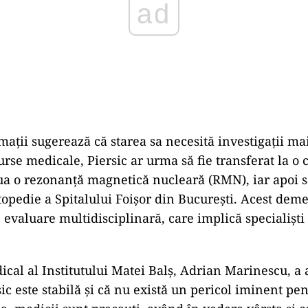
ații sugerează că starea sa necesită investigații mai
urse medicale, Piersic ar urma să fie transferat la o 
ua o rezonanță magnetică nucleară (RMN), iar apoi să
topedie a Spitalului Foișor din București. Acest deme
evaluare multidisciplinară, care implică specialiști 
ical al Institutului Matei Balș, Adrian Marinescu, a 
sic este stabilă și că nu există un pericol iminent pen