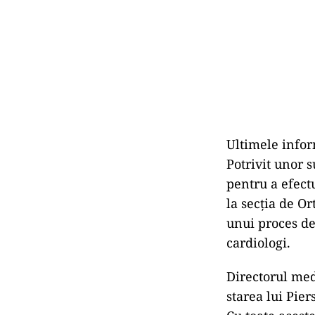
Ultimele inform
Potrivit unor s
pentru a efect
la secția de Or
unui proces de 
cardiologi.
Directorul med
starea lui Pier