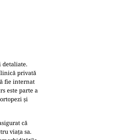
 detaliate.
clinică privată
 fie internat
rs este parte a
ortopezi și
asigurat că
tru viața sa.