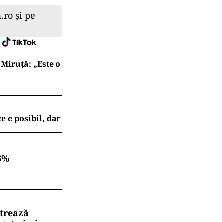
.ro și pe
Miruță: „Este o
e e posibil, dar
6%
strează