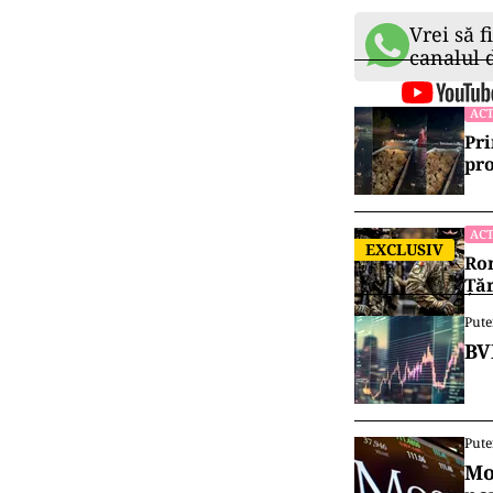
Vrei să f
canalul
ACT
Pri
pro
ACT
EXCLUSIV
Rom
Țăr
Pute
BV
Pute
Mo