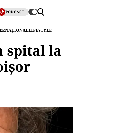
PODCAST
TERNAȚIONAL
LIFESTYLE
 spital la
oișor