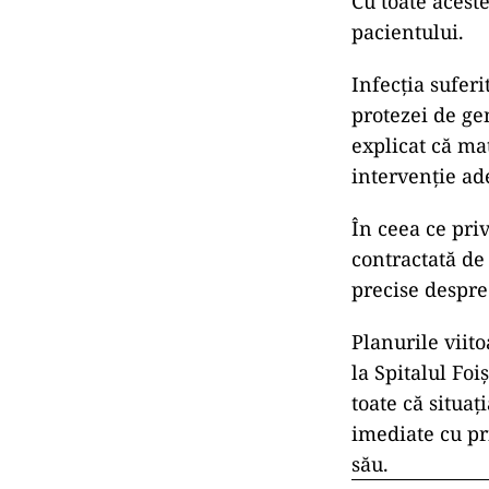
Cu toate acest
pacientului.
Infecția suferi
protezei de ge
explicat că mat
intervenție ad
În ceea ce priv
contractată de 
precise despre
Planurile viit
la Spitalul Fo
toate că situaț
imediate cu pri
său.