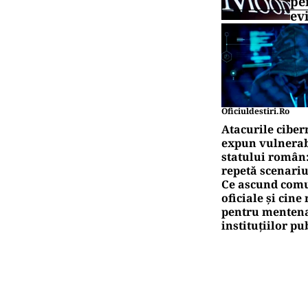
pe
ev
Oficiuldestiri.ro
Atacurile ciber
expun vulnerabi
statului român
repetă scenariu
Ce ascund comu
oficiale și cin
pentru mentena
instituțiilor pu