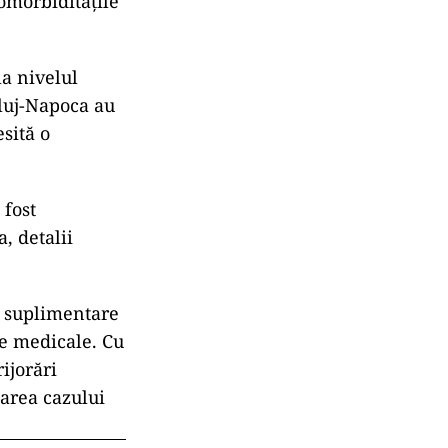
comorbiditățile
la nivelul
Cluj-Napoca au
esită o
 fost
, detalii
ii suplimentare
le medicale. Cu
rijorări
narea cazului