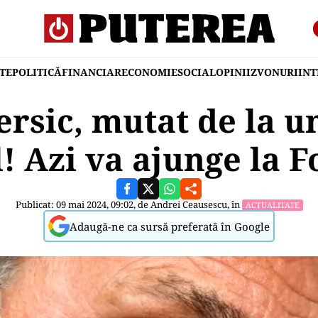
TE
POLITICĂ
FINANCIAR
ECONOMIE
SOCIAL
OPINII
ZVONURI
IN
ersic, mutat de la un
l! Azi va ajunge la F
Publicat: 09 mai 2024, 09:02, de
Andrei Ceausescu
, în
ACTUALITATE
Adaugă-ne ca sursă preferată în Google