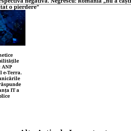
rspectiva negativă. Negrescu: România „nu a câști
itat o pierdere”
netice
litățile
: ANP
l e‑Terra.
nicările
e răspunde
nța IT a
blice