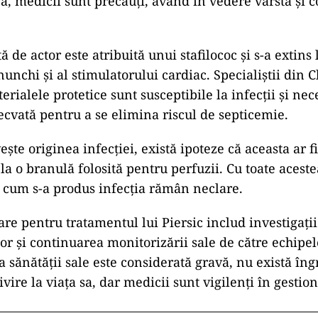
ea, medicii sunt precauți, având în vedere vârsta și 
tă de actor este atribuită unui stafilococ și s-a extins 
nunchi și al stimulatorului cardiac. Specialiștii din 
erialele protetice sunt susceptibile la infecții și nec
ecvată pentru a se elimina riscul de septicemie.
ește originea infecției, există ipoteze că aceasta ar fi
la o branulă folosită pentru perfuzii. Cu toate acestea
 cum s-a produs infecția rămân neclare.
oare pentru tratamentul lui Piersic includ investigaț
ișor și continuarea monitorizării sale de către echipe
ia sănătății sale este considerată gravă, nu există îng
vire la viața sa, dar medicii sunt vigilenți în gestio