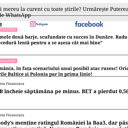
ii mereu la curent cu toate știrile? Urmărește Puterea
 de WhatsApp
UALITATE
mele două barje, scufundate cu succes în Dunăre. Radu 
cedură lentă pentru a se așeza cât mai bine”
UALITATE
ânia, în fața scenariului unui posibil atac rusesc! Oric
ile Baltice și Polonia par în prima linie!
rea Financiara
B încheie săptămâna pe minus. BET a pierdut 0,5
rea Financiara
ody’s menține ratingul României la Baa3, dar pă