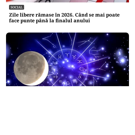
SOCIAL
Zile libere rămase în 2026. Când se mai poate
face punte până la finalul anului
HOROSCOP
Horoscop 9 august 2026. Capricornii primesc o
veste neașteptată, Scorpionii deschid un capitol
sentimental