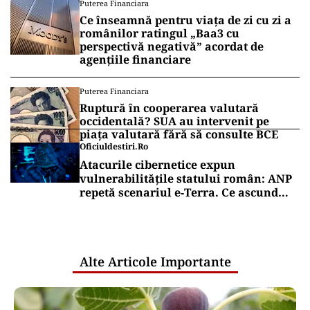
Puterea Financiara
Ce înseamnă pentru viața de zi cu zi a
românilor ratingul „Baa3 cu
perspectivă negativă” acordat de
agențiile financiare
Puterea Financiara
Ruptură în cooperarea valutară
occidentală? SUA au intervenit pe
piața valutară fără să consulte BCE
Oficiuldestiri.ro
Atacurile cibernetice expun
vulnerabilitățile statului român: ANP
repetă scenariul e‑Terra. Ce ascund
comunicările oficiale și cine răspunde
pentru mentenanța IT a instituțiilor
publice
Alte Articole Importante