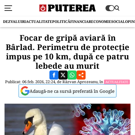
DEZVALUIRI
ACTUALITATE
POLITICĂ
FINANCIAR
ECONOMIE
SOCIAL
OPIN
Focar de gripă aviară în
Bârlad. Perimetru de protecție
impus pe 10 km, după ce patru
lebede au murit
Publicat: 06 feb. 2026, 22:24, de
Răzvan Aprozeanu
, în
ACTUALITATE
Adaugă-ne ca sursă preferată în Google