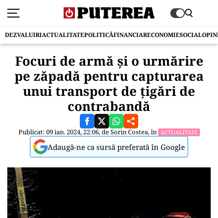
DEZVALUIRI
ACTUALITATE
POLITICĂ
FINANCIAR
ECONOMIE
SOCIAL
OPIN
Focuri de armă și o urmărire
pe zăpadă pentru capturarea
unui transport de țigări de
contrabandă
Publicat: 09 ian. 2024, 22:06, de
Sorin Costea
, în
ACTUALITATE
Adaugă-ne ca sursă preferată în Google