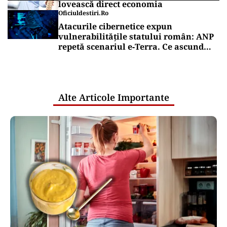
lovească direct economia
Oficiuldestiri.ro
Atacurile cibernetice expun
vulnerabilitățile statului român: ANP
repetă scenariul e‑Terra. Ce ascund
comunicările oficiale și cine răspunde
pentru mentenanța IT a instituțiilor
publice
Alte Articole Importante