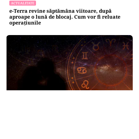
ACTUALITATE
e-Terra revine săptămâna viitoare, după
aproape o lună de blocaj. Cum vor fi reluate
operațiunile
HOROSCOP
Horoscop 8 august 2026. Trei zodii trec prin
momente de cumpănă: o despărțire sau o veste
neașteptată le schimbă planurile