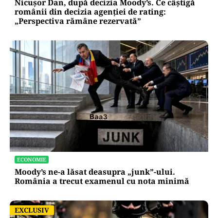
Nicușor Dan, după decizia Moody’s. Ce câștigă
românii din decizia agenției de rating:
„Perspectiva rămâne rezervată”
ECONOMIE
Moody’s ne-a lăsat deasupra „junk”-ului.
România a trecut examenul cu nota minimă
EXCLUSIV
EXCLUSIV