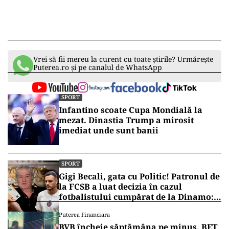
Vrei să fii mereu la curent cu toate știrile? Urmărește
Puterea.ro și pe canalul de WhatsApp
SPORT
Infantino scoate Cupa Mondială la
mezat. Dinastia Trump a mirosit
imediat unde sunt banii
SPORT
Gigi Becali, gata cu Politic! Patronul de
la FCSB a luat decizia în cazul
fotbalistului cumpărat de la Dinamo:
„Fac curățenie! Nu e de echipa asta”
Puterea Financiara
BVB încheie săptămâna pe minus. BET