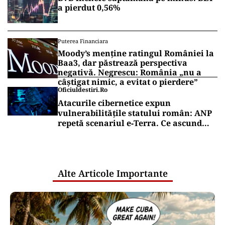
a pierdut 0,56%
Puterea Financiara
Moody’s menține ratingul României la
Baa3, dar păstrează perspectiva
negativă. Negrescu: România „nu a
câștigat nimic, a evitat o pierdere”
Oficiuldestiri.ro
Atacurile cibernetice expun
vulnerabilitățile statului român: ANP
repetă scenariul e‑Terra. Ce ascund
comunicările oficiale și cine răspunde
pentru mentenanța IT a instituțiilor
publice
Alte Articole Importante