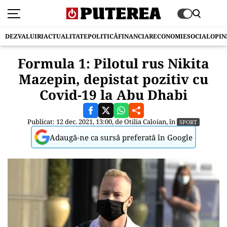
DEZVALUIRI
ACTUALITATE
POLITICĂ
FINANCIAR
ECONOMIE
SOCIAL
OPIN
Formula 1: Pilotul rus Nikita
Mazepin, depistat pozitiv cu
Covid-19 la Abu Dhabi
Publicat: 12 dec. 2021, 13:00, de
Otilia Caloian
, în
SPORT
Adaugă-ne ca sursă preferată în Google