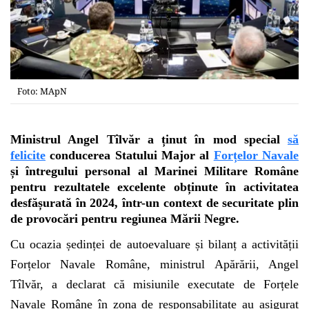
Foto: MApN
Ministrul Angel Tîlvăr a ținut în mod special
să
felicite
conducerea Statului Major al
Forțelor Navale
și întregului personal al Marinei Militare Române
pentru rezultatele excelente obținute în activitatea
desfășurată în 2024, într-un context de securitate plin
de provocări pentru regiunea Mării Negre.
Cu ocazia ședinței de autoevaluare și bilanț a activității
Forțelor Navale Române, ministrul Apărării, Angel
Tîlvăr, a declarat că misiunile executate de Forțele
Navale Române în zona de responsabilitate au asigurat