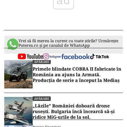
ad
Vrei să fii mereu la curent cu toate știrile? Urmărește
Puterea.ro și pe canalul de WhatsApp
APĂRARE
Primele blindate COBRA II fabricate în
România au ajuns la Armată.
Producția de serie a început la Mediaș
APĂRARE
„Lăzile” României doboară drone
rusești. Bulgaria încă încearcă să-și
ridice MiG-urile de la sol.
Puterea Financiara