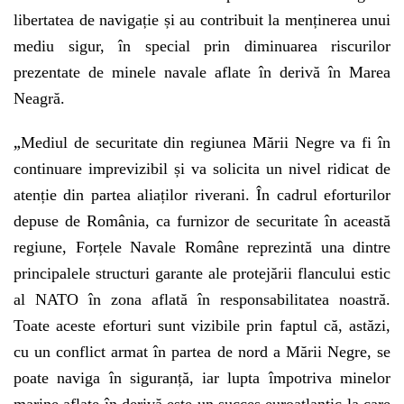
libertatea de navigație și au contribuit la menținerea unui
mediu sigur, în special prin diminuarea riscurilor
prezentate de minele navale aflate în derivă în Marea
Neagră.
„
Mediul de securitate din regiunea Mării Negre va fi în
continuare imprevizibil și va solicita un nivel ridicat de
atenție din partea aliaților riverani. În cadrul eforturilor
depuse de România, ca furnizor de securitate în această
regiune, Forțele Navale Române reprezintă una dintre
principalele structuri garante ale protejării flancului estic
al NATO în zona aflată în responsabilitatea noastră.
Toate aceste eforturi sunt vizibile prin faptul că, astăzi,
cu un conflict armat în partea de nord a Mării Negre, se
poate naviga în siguranță, iar lupta împotriva minelor
marine aflate în derivă este un succes euroatlantic la care