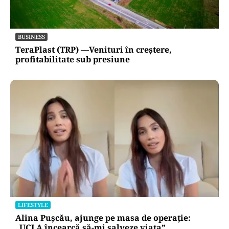
BUSINESS
TeraPlast (TRP) —Venituri în creștere,
profitabilitate sub presiune
LIFESTYLE
Alina Pușcău, ajunge pe masa de operație:
„UCLA încearcă să-mi salveze viața”