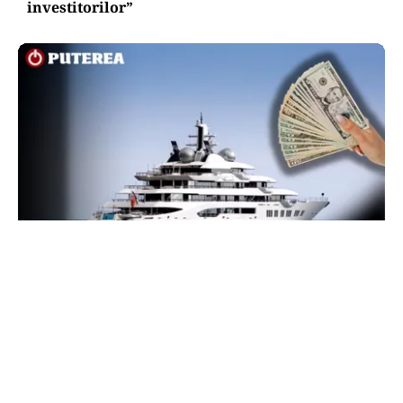
investitorilor”
INTERNAȚIONAL
Megayahtul Amadea, confiscat de americani de
la un oligarh rus, a fost scos la vânzare. Noul
proprietar a scos din conturi 187 de milioane de
dolari