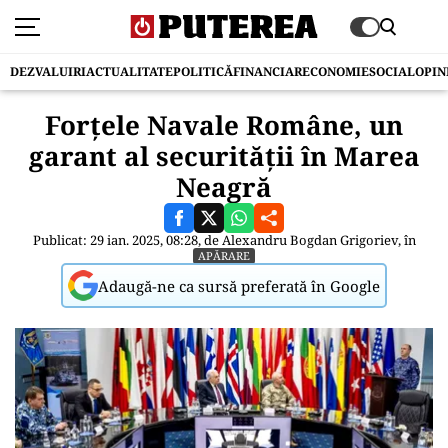
DEZVALUIRI
ACTUALITATE
POLITICĂ
FINANCIAR
ECONOMIE
SOCIAL
OPIN
Forțele Navale Române, un
garant al securității în Marea
Neagră
Publicat: 29 ian. 2025, 08:28, de
Alexandru Bogdan Grigoriev
, în
APĂRARE
Adaugă-ne ca sursă preferată în Google