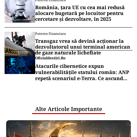
România, țara UE cu cea mai redusă
alocare bugetară pe locuitor pentru
cercetare și dezvoltare, în 2025
Puterea Financiara
Transgaz vrea să devină acționar la
dezvoltatorul unui terminal american
de gaze naturale lichefiate
Oficiuldestiri.ro
Atacurile cibernetice expun
vulnerabilitățile statului român: ANP
repetă scenariul e‑Terra. Ce ascund
comunicările oficiale și cine răspunde
pentru mentenanța IT a instituțiilor
publice
Alte Articole Importante