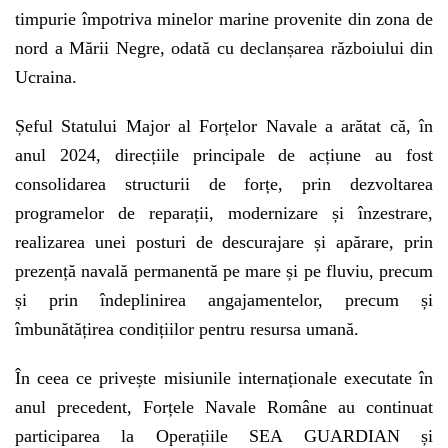
timpurie împotriva minelor marine provenite din zona de
nord a Mării Negre, odată cu declanșarea războiului din
Ucraina.
Șeful Statului Major al Forțelor Navale a arătat că, în
anul 2024, direcțiile principale de acțiune au fost
consolidarea structurii de forțe, prin dezvoltarea
programelor de reparații, modernizare și înzestrare,
realizarea unei posturi de descurajare și apărare, prin
prezență navală permanentă pe mare și pe fluviu, precum
și prin îndeplinirea angajamentelor, precum și
îmbunătățirea condițiilor pentru resursa umană.
În ceea ce privește misiunile internaționale executate în
anul precedent, Forțele Navale Române au continuat
participarea la Operațiile SEA GUARDIAN și