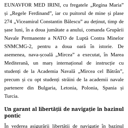
EUNAVFOR MED IRINI, cu fregatele „Regina Maria”
și „Regele Ferdinand”, iar cu puitorul de mine și plase
274 „Viceamiral Constantin Bălescu” au deținut, timp de
șase luni, în a doua jumătate a anului, comanda Grupării
Navale Permanente a NATO de Luptă Contra Minelor
SNMCMG-2, pentru a doua oară în istorie. De
asemenea, nava-școală „Mircea” a executat, în Marea
Mediterană, un marș internațional de instrucție cu
studenți de la Academia Navală „Mircea cel Bătrân”,
precum și cu opt studenți străini de la academii navale
partenere din Bulgaria, Letonia, Polonia, Spania și
Turcia.
Un garant al libertății de navigație în bazinul
pontic
În vederea asigurării libertății de navigație în bazinul