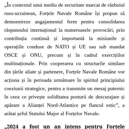
„
În contextul unui mediu de securitate marcat de războiul
ruso-ucrainean, Forțele Navale Române își propun să
demonstreze angajamentul ferm pentru consolidarea
răspunsului internațional la numeroasele provocări, prin
contribuția continuă și importantă la misiunile și
operațiile conduse de NATO și UE sau sub mandat
OSCE și ONU, precum și în cadrul exercițiilor
multinaționale. Prin cooperarea cu structurile similare
din țările aliate și partenere, Forțele Navale Române vor
acționa și în perioada următoare în spiritul principiului
coeziunii strategice, pentru a transmite un mesaj puternic
în ceea ce privește soliditatea posturii de descurajare și
apărare a Alianței Nord-Atlantice pe flancul estic”, a
arătat șeful Statului Major al Forțelor Navale.
„2024 a fost un an intens pentru Forțele