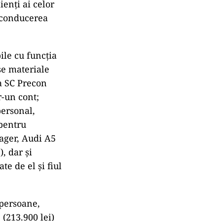
ienţi ai celor
n conducerea
ile cu funcţia
se materiale
ia SC Precon
r-un cont;
personal,
 pentru
ager, Audi A5
), dar şi
te de el şi fiul
 persoane,
(213.900 lei)