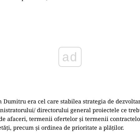
ad
n Dumitru era cel care stabilea strategia de dezvolta
istratorului/ directorului general proiectele ce treb
de afaceri, termenii ofertelor şi termenii contractel
tăţi, precum şi ordinea de prioritate a plăţilor.