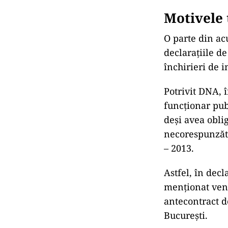
Motivele 
O parte din ac
declaraţiile d
închirieri de i
Potrivit DNA, î
funcţionar publ
deşi avea obli
necorespunzăto
– 2013.
Astfel, în dec
menţionat veni
antecontract d
Bucureşti.