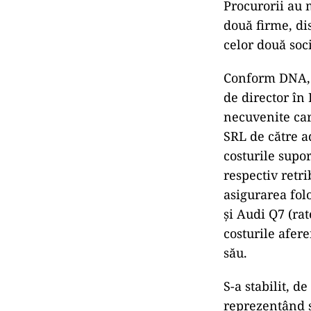
Procurorii au m
două firme, dis
celor două soci
Conform DNA, c
de director în
necuvenite car
SRL de către ad
costurile supo
respectiv retr
asigurarea fol
şi Audi Q7 (rat
costurile afere
său.
S-a stabilit, d
reprezentând s