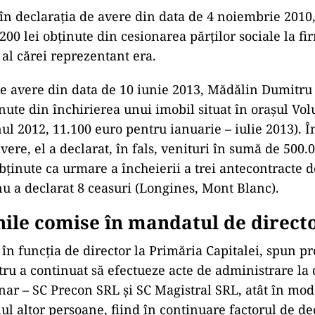
n declaraţia de avere din data de 4 noiembrie 2010, 
200 lei obţinute din cesionarea părţilor sociale la f
 al cărei reprezentant era.
de avere din data de 10 iunie 2013, Mădălin Dumitru
nute din închirierea unui imobil situat în oraşul Vol
ul 2012, 11.100 euro pentru ianuarie – iulie 2013). Î
vere, el a declarat, în fals, venituri în sumă de 500.0
bţinute ca urmare a încheierii a trei antecontracte 
u a declarat 8 ceasuri (Longines, Mont Blanc).
nile comise în mandatul de direct
n funcţia de director la Primăria Capitalei, spun pr
u a continuat să efectueze acte de administrare la
nar – SC Precon SRL şi SC Magistral SRL, atât în mod d
ul altor persoane, fiind în continuare factorul de de