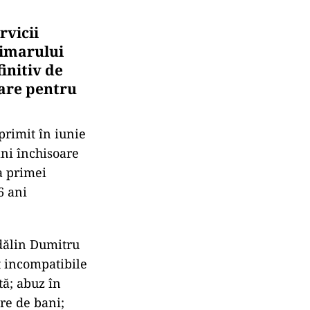
rvicii
rimarului
initiv de
tare pentru
rimit în iunie
ani închisoare
a primei
6 ani
dălin Dumitru
ţ incompatibile
tă; abuz în
are de bani;