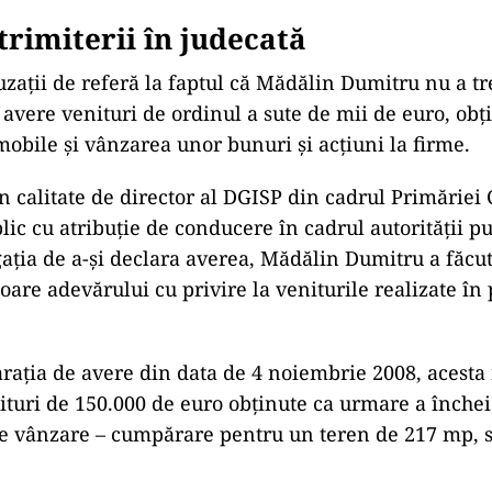
trimiterii în judecată
uzaţii de referă la faptul că Mădălin Dumitru nu a tr
e avere venituri de ordinul a sute de mii de euro, obţ
mobile şi vânzarea unor bunuri şi acţiuni la firme.
n calitate de director al DGISP din cadrul Primăriei 
ic cu atribuţie de conducere în cadrul autorităţii pu
gaţia de a-şi declara averea, Mădălin Dumitru a făcut
are adevărului cu privire la veniturile realizate în
laraţia de avere din data de 4 noiembrie 2008, acesta
turi de 150.000 de euro obţinute ca urmare a închei
e vânzare – cumpărare pentru un teren de 217 mp, s