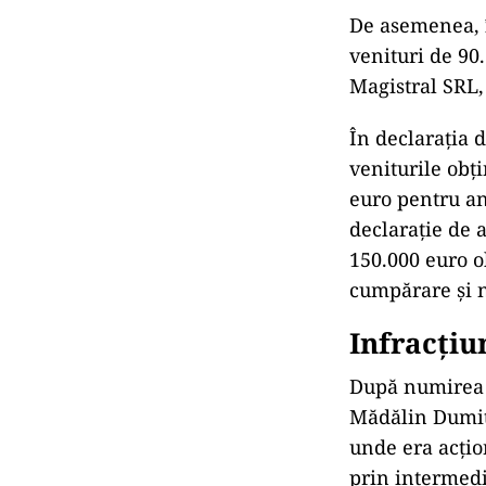
De asemenea, î
venituri de 90.
Magistral SRL,
În declaraţia 
veniturile obţi
euro pentru an
declaraţie de a
150.000 euro o
cumpărare şi n
Infracțiu
După numirea î
Mădălin Dumitr
unde era acţio
prin intermedi