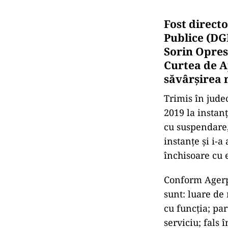
Fost directo
Publice (DG
Sorin Opres
Curtea de A
săvârşirea 
Trimis în jude
2019 la instan
cu suspendare,
instanţe şi i-a
închisoare cu 
Conform Agerp
sunt: luare de
cu funcţia; pa
serviciu; fals 