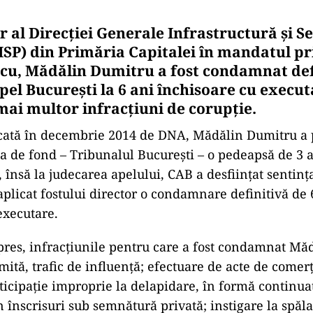
r al Direcţiei Generale Infrastructură şi Se
ISP) din Primăria Capitalei în mandatul p
cu, Mădălin Dumitru a fost condamnat def
pel Bucureşti la 6 ani închisoare cu execu
mai multor infracţiuni de corupţie.
cată în decembrie 2014 de DNA, Mădălin Dumitru a p
ţa de fond – Tribunalul Bucureşti – o pedeapsă de 3 
 însă la judecarea apelului, CAB a desfiinţat sentinţ
 aplicat fostului director o condamnare definitivă de 
executare.
res, infracţiunile pentru care a fost condamnat Mă
 mită, trafic de influenţă; efectuare de acte de comer
rticipaţie improprie la delapidare, în formă continua
în înscrisuri sub semnătură privată; instigare la spăl