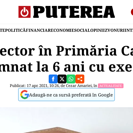
TE
POLITICĂ
FINANCIAR
ECONOMIE
SOCIAL
OPINII
ZVONURI
IN
rector în Primăria Ca
nat la 6 ani cu ex
Publicat: 17 apr. 2021, 10:26, de
Cezar Amariei
, în
ACTUALITATE
Adaugă-ne ca sursă preferată în Google