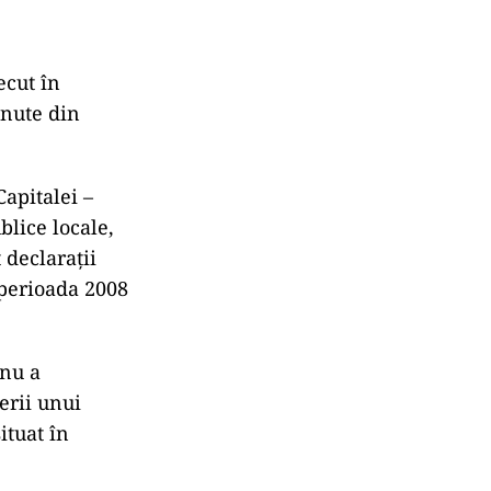
ecut în
inute din
Capitalei –
blice locale,
 declaraţii
 perioada 2008
 nu a
erii unui
ituat în