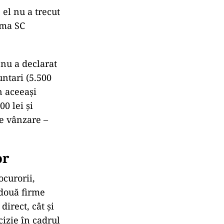
el nu a trecut
irma SC
 nu a declarat
untari (5.500
n aceeaşi
00 lei şi
de vânzare –
or
ocurorii,
 două firme
irect, cât şi
cizie în cadrul