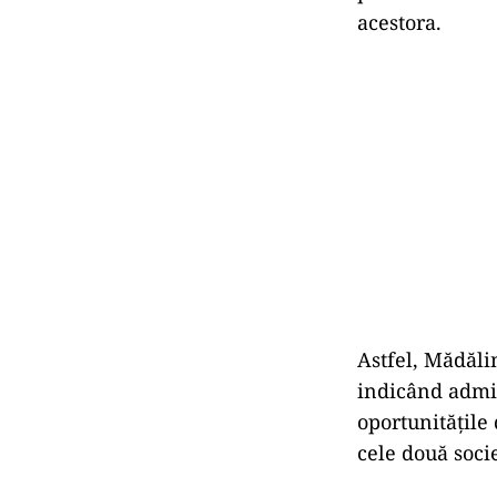
acestora.
Astfel, Mădăli
indicând admin
oportunităţile 
cele două socie