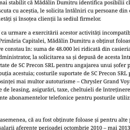
ai stabilit că Mădălin Dumitru identifica posibilii cl
cuta cu aceştia, le solicita întâlniri cu persoane di
etăţi şi însoţea clienţii la sediul firmelor.
a urmare a exercitării acestor activităţi incompatib
 Primăria Capitalei, Mădălin Dumitru a obţinut foloa
e constau în: suma de 48.000 lei ridicată din casier
ministrator, la solicitarea sa şi depusă de acesta înt
rtate de SC Precon SRL pentru angajarea unui şofer 
ibuţia acestuia; costurile suportate de SC Precon SRL
osinţei mai multor autoturisme – Chrysler Grand Voy
e de leasing, asigurări, taxe, cheltuieli de întreţinere
nte abonamentelor telefonice pentru posturile utiliza
e asemenea, că au fost obţinute foloase şi pentru alte
alarii aferente perioadei octombrie 2010 – mai 2013 