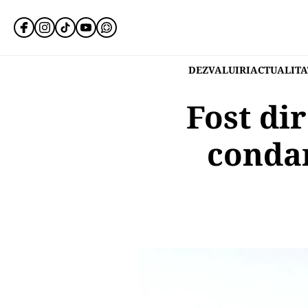
DEZVALUIRI
ACTUALITA
Fost di
condam