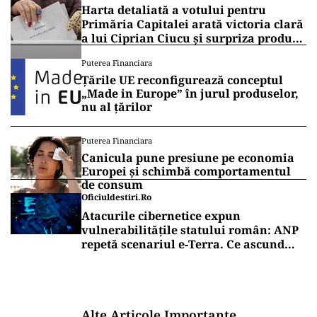
Harta detaliată a votului pentru
Primăria Capitalei arată victoria clară
a lui Ciprian Ciucu și surpriza produsă
de Anca Alexandrescu
Puterea Financiara
Țările UE reconfigurează conceptul
„Made in Europe” în jurul produselor,
nu al țărilor
Puterea Financiara
Canicula pune presiune pe economia
Europei și schimbă comportamentul
de consum
Oficiuldestiri.ro
Atacurile cibernetice expun
vulnerabilitățile statului român: ANP
repetă scenariul e‑Terra. Ce ascund
comunicările oficiale și cine răspunde
pentru mentenanța IT a instituțiilor
publice
Alte Articole Importante