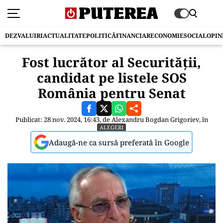
DEZVALUIRI
ACTUALITATE
POLITICĂ
FINANCIAR
ECONOMIE
SOCIAL
OPIN
Fost lucrător al Securității,
candidat pe listele SOS
România pentru Senat
Publicat: 28 nov. 2024, 16:43, de
Alexandru Bogdan Grigoriev
, în
ALEGERI
Adaugă-ne ca sursă preferată în Google