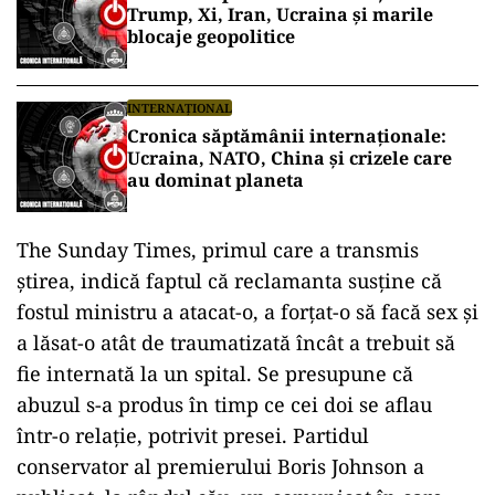
Trump, Xi, Iran, Ucraina și marile
blocaje geopolitice
INTERNAȚIONAL
Cronica săptămânii internaționale:
Ucraina, NATO, China și crizele care
au dominat planeta
The Sunday Times, primul care a transmis
ştirea, indică faptul că reclamanta susţine că
fostul ministru a atacat-o, a forţat-o să facă sex şi
a lăsat-o atât de traumatizată încât a trebuit să
fie internată la un spital. Se presupune că
abuzul s-a produs în timp ce cei doi se aflau
într-o relaţie, potrivit presei. Partidul
conservator al premierului Boris Johnson a