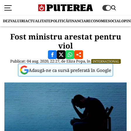
DEZVALUIRI
ACTUALITATE
POLITICĂ
FINANCIAR
ECONOMIE
SOCIAL
OPIN
Fost ministru arestat pentru
viol
Publicat: 04 aug. 2020, 22:27, de
Eliza Popa
, în
INTERNAȚIONAL
Adaugă-ne ca sursă preferată în Google