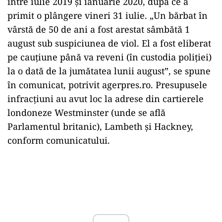
între iulie 2019 şi ianuarie 2020, după ce a
primit o plângere vineri 31 iulie. „Un bărbat în
vârstă de 50 de ani a fost arestat sâmbătă 1
august sub suspiciunea de viol. El a fost eliberat
pe cauţiune până va reveni (în custodia poliţiei)
la o dată de la jumătatea lunii august”, se spune
în comunicat, potrivit agerpres.ro. Presupusele
infracţiuni au avut loc la adrese din cartierele
londoneze Westminster (unde se află
Parlamentul britanic), Lambeth şi Hackney,
conform comunicatului.
Play