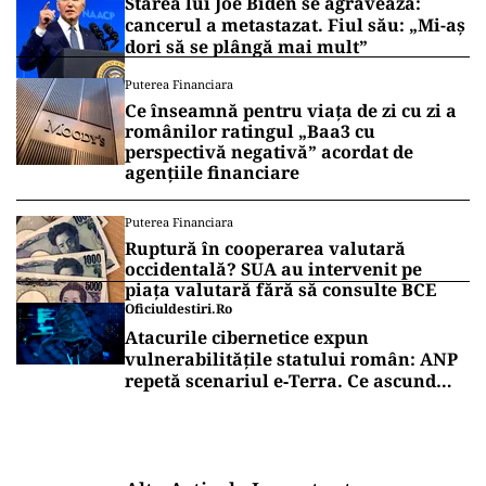
Starea lui Joe Biden se agravează:
cancerul a metastazat. Fiul său: „Mi-aș
dori să se plângă mai mult”
Puterea Financiara
Ce înseamnă pentru viața de zi cu zi a
românilor ratingul „Baa3 cu
perspectivă negativă” acordat de
agențiile financiare
Puterea Financiara
Ruptură în cooperarea valutară
occidentală? SUA au intervenit pe
piața valutară fără să consulte BCE
Oficiuldestiri.ro
Atacurile cibernetice expun
vulnerabilitățile statului român: ANP
repetă scenariul e‑Terra. Ce ascund
comunicările oficiale și cine răspunde
pentru mentenanța IT a instituțiilor
publice