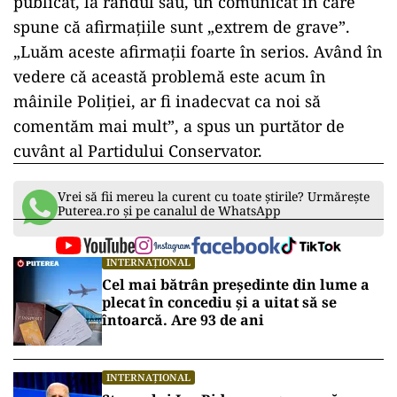
publicat, la rândul său, un comunicat în care
spune că afirmaţiile sunt „extrem de grave”.
„Luăm aceste afirmaţii foarte în serios. Având în
vedere că această problemă este acum în
mâinile Poliţiei, ar fi inadecvat ca noi să
comentăm mai mult”, a spus un purtător de
cuvânt al Partidului Conservator.
Vrei să fii mereu la curent cu toate știrile? Urmărește
Puterea.ro și pe canalul de WhatsApp
INTERNAȚIONAL
Cel mai bătrân președinte din lume a
plecat în concediu și a uitat să se
întoarcă. Are 93 de ani
INTERNAȚIONAL