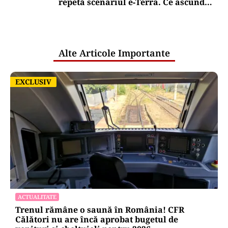
repetă scenariul e‑Terra. Ce ascund
comunicările oficiale și cine răspunde
pentru mentenanța IT a instituțiilor
publice
Alte Articole Importante
EXCLUSIV
EXCLUSIV
ACTUALITATE
Trenul rămâne o saună în România! CFR
Călători nu are încă aprobat bugetul de