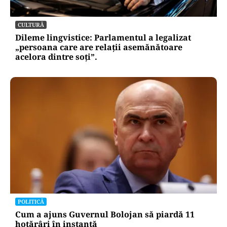
CULTURĂ
Dileme lingvistice: Parlamentul a legalizat
„persoana care are relații asemănătoare
acelora dintre soți”.
POLITICĂ
Cum a ajuns Guvernul Bolojan să piardă 11
hotărâri în instanță