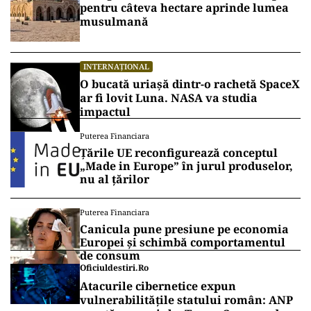
pentru câteva hectare aprinde lumea
musulmană
INTERNAȚIONAL
O bucată uriașă dintr-o rachetă SpaceX
ar fi lovit Luna. NASA va studia
impactul
Puterea Financiara
Țările UE reconfigurează conceptul
„Made in Europe” în jurul produselor,
nu al țărilor
Puterea Financiara
Canicula pune presiune pe economia
Europei și schimbă comportamentul
de consum
Oficiuldestiri.ro
Atacurile cibernetice expun
vulnerabilitățile statului român: ANP