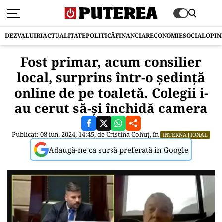
DEZVALUIRI
ACTUALITATE
POLITICĂ
FINANCIAR
ECONOMIE
SOCIAL
OPIN
Fost primar, acum consilier
local, surprins într-o ședință
online de pe toaletă. Colegii i-
au cerut să-și închidă camera
Publicat: 08 iun. 2024, 14:45, de
Cristina Cohuț
, în
INTERNAȚIONAL
Adaugă-ne ca sursă preferată în Google