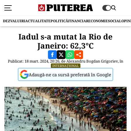
DEZVALUIRI
ACTUALITATE
POLITICĂ
FINANCIAR
ECONOMIE
SOCIAL
OPIN
Iadul s-a mutat la Rio de
Janeiro: 62,3°C
Publicat: 18 mart. 2024, 20:26, de
Alexandru Bogdan Grigoriev
, în
INTERNAȚIONAL
Adaugă-ne ca sursă preferată în Google