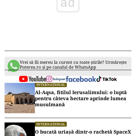
ad
Vrei să fii mereu la curent cu toate știrile? Urmărește
Puterea.ro și pe canalul de WhatsApp
INTERNAȚIONAL
Al-Aqsa, fitilul Ierusalimului: o luptă
pentru câteva hectare aprinde lumea
musulmană
INTERNAȚIONAL
O bucată uriașă dintr-o rachetă SpaceX