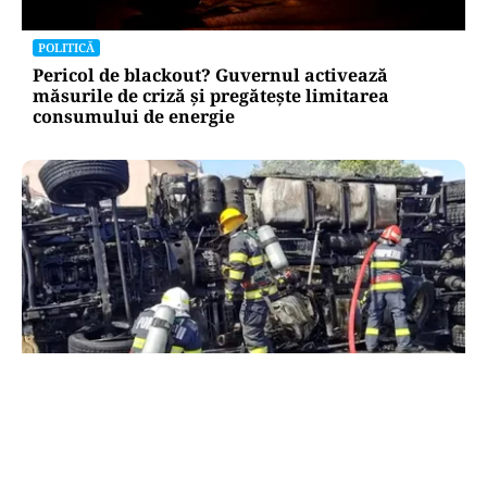
POLITICĂ
Pericol de blackout? Guvernul activează
măsurile de criză și pregătește limitarea
consumului de energie
ACTUALITATE
Alertă majoră în Timiș! Populația, evacuată
după răsturnarea unui camion cu hipoclorit pe