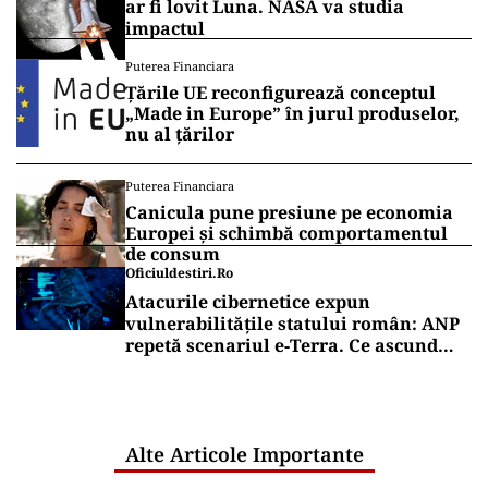
ar fi lovit Luna. NASA va studia
impactul
Puterea Financiara
Țările UE reconfigurează conceptul
„Made in Europe” în jurul produselor,
nu al țărilor
Puterea Financiara
Canicula pune presiune pe economia
Europei și schimbă comportamentul
de consum
Oficiuldestiri.ro
Atacurile cibernetice expun
vulnerabilitățile statului român: ANP
repetă scenariul e‑Terra. Ce ascund
comunicările oficiale și cine răspunde
pentru mentenanța IT a instituțiilor
publice
Alte Articole Importante