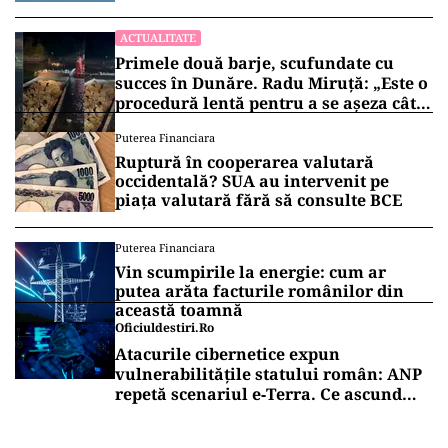
ACTUALITATE
Primele două barje, scufundate cu
succes în Dunăre. Radu Miruță: „Este o
procedură lentă pentru a se așeza cât
mai bine”
Puterea Financiara
Ruptură în cooperarea valutară
occidentală? SUA au intervenit pe
piața valutară fără să consulte BCE
Puterea Financiara
Vin scumpirile la energie: cum ar
putea arăta facturile românilor din
această toamnă
Oficiuldestiri.ro
Atacurile cibernetice expun
vulnerabilitățile statului român: ANP
repetă scenariul e‑Terra. Ce ascund
comunicările oficiale și cine răspunde
pentru mentenanța IT a instituțiilor