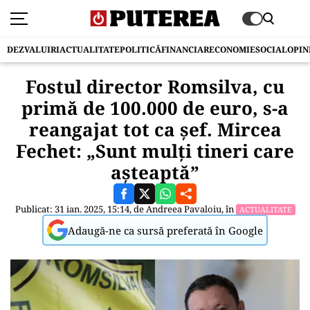
DEZVALUIRI
ACTUALITATE
POLITICĂ
FINANCIAR
ECONOMIE
SOCIAL
OPIN
Fostul director Romsilva, cu
primă de 100.000 de euro, s-a
reangajat tot ca șef. Mircea
Fechet: „Sunt mulți tineri care
așteaptă”
Publicat: 31 ian. 2025, 15:14, de
Andreea Pavaloiu
, în
ACTUALITATE
Adaugă-ne ca sursă preferată în Google