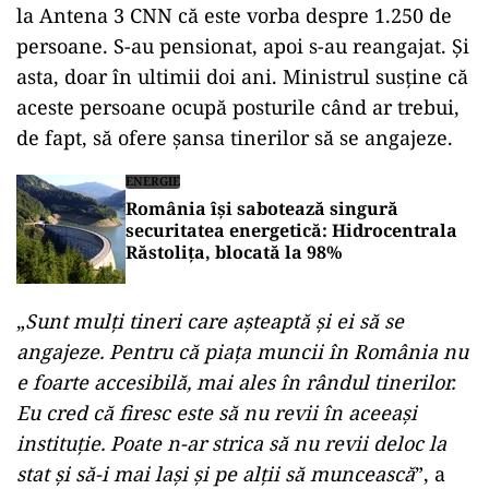
la Antena 3 CNN că este vorba despre 1.250 de
persoane. S-au pensionat, apoi s-au reangajat. Și
asta, doar în ultimii doi ani. Ministrul susține că
aceste persoane ocupă posturile când ar trebui,
de fapt, să ofere șansa tinerilor să se angajeze.
ENERGIE
România își sabotează singură
securitatea energetică: Hidrocentrala
Răstolița, blocată la 98%
„
Sunt mulți tineri care așteaptă și ei să se
angajeze. Pentru că piața muncii în România nu
e foarte accesibilă, mai ales în rândul tinerilor.
Eu cred că firesc este să nu revii în aceeași
instituție. Poate n-ar strica să nu revii deloc la
stat și să-i mai lași și pe alții să muncească
”, a