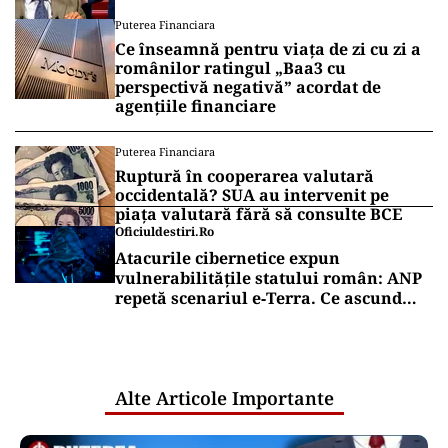
Puterea Financiara
Ce înseamnă pentru viața de zi cu zi a
românilor ratingul „Baa3 cu
perspectivă negativă” acordat de
agențiile financiare
Puterea Financiara
Ruptură în cooperarea valutară
occidentală? SUA au intervenit pe
piața valutară fără să consulte BCE
Oficiuldestiri.ro
Atacurile cibernetice expun
vulnerabilitățile statului român: ANP
repetă scenariul e‑Terra. Ce ascund
comunicările oficiale și cine răspunde
pentru mentenanța IT a instituțiilor
publice
Alte Articole Importante