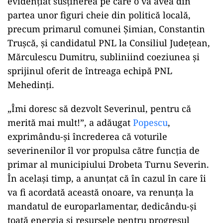
evidențiat susținerea pe care o va avea din
partea unor figuri cheie din politică locală,
precum primarul comunei Șimian, Constantin
Trușcă, și candidatul PNL la Consiliul Județean,
Mărculescu Dumitru, subliniind coeziunea și
sprijinul oferit de întreaga echipă PNL
Mehedinți.
„Îmi doresc să dezvolt Severinul, pentru că
merită mai mult!”, a adăugat
Popescu
,
exprimându-și încrederea că voturile
severinenilor îl vor propulsa către funcția de
primar al municipiului Drobeta Turnu Severin.
În același timp, a anunțat că în cazul în care îi
va fi acordată această onoare, va renunța la
mandatul de europarlamentar, dedicându-și
toată energia și resursele pentru progresul