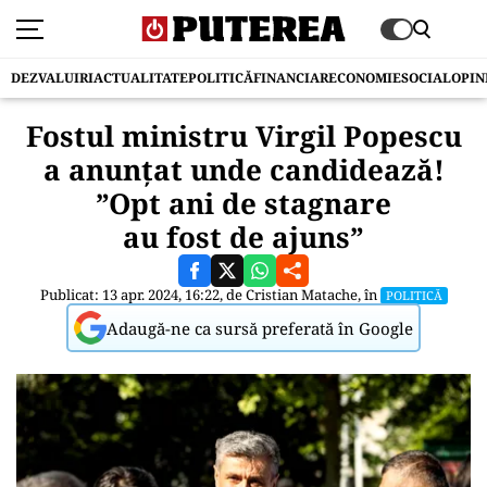
DEZVALUIRI
ACTUALITATE
POLITICĂ
FINANCIAR
ECONOMIE
SOCIAL
OPIN
Fostul ministru Virgil Popescu
a anunțat unde candidează!
”Opt ani de stagnare
au fost de ajuns”
Publicat: 13 apr. 2024, 16:22, de
Cristian Matache
, în
POLITICĂ
Adaugă-ne ca sursă preferată în Google