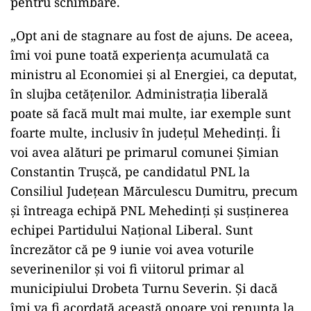
pentru schimbare.
„Opt ani de stagnare au fost de ajuns. De aceea,
îmi voi pune toată experienţa acumulată ca
ministru al Economiei şi al Energiei, ca deputat,
în slujba cetăţenilor. Administraţia liberală
poate să facă mult mai multe, iar exemple sunt
foarte multe, inclusiv în judeţul Mehedinţi. Îi
voi avea alături pe primarul comunei Şimian
Constantin Truşcă, pe candidatul PNL la
Consiliul Judeţean Mărculescu Dumitru, precum
şi întreaga echipă PNL Mehedinţi şi susţinerea
echipei Partidului Naţional Liberal. Sunt
încrezător că pe 9 iunie voi avea voturile
severinenilor şi voi fi viitorul primar al
municipiului Drobeta Turnu Severin. Şi dacă
îmi va fi acordată această onoare voi renunţa la