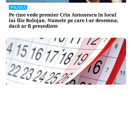
POLITICĂ
Pe cine vede premier Crin Antonescu în locul
lui Ilie Bolojan. Numele pe care l-ar desemna,
dacă ar fi președinte
SOCIAL
Zile libere rămase în 2026. Când se mai poate
face punte până la finalul anului