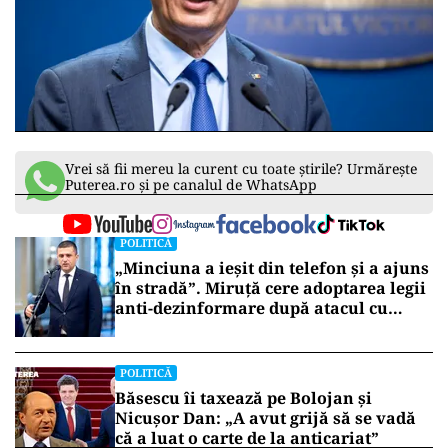
Vrei să fii mereu la curent cu toate știrile? Urmărește
Puterea.ro și pe canalul de WhatsApp
POLITICĂ
„Minciuna a ieșit din telefon și a ajuns
în stradă”. Miruță cere adoptarea legii
anti-dezinformare după atacul cu
topoare din Cluj
POLITICĂ
Băsescu îi taxează pe Bolojan și
Nicușor Dan: „A avut grijă să se vadă
că a luat o carte de la anticariat”