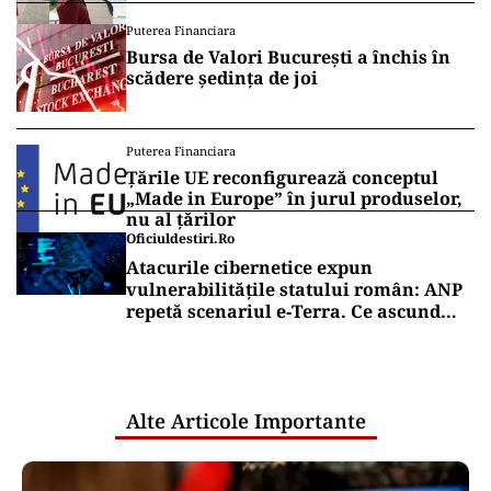
Puterea Financiara
Bursa de Valori București a închis în
scădere ședința de joi
Puterea Financiara
Țările UE reconfigurează conceptul
„Made in Europe” în jurul produselor,
nu al țărilor
Oficiuldestiri.ro
Atacurile cibernetice expun
vulnerabilitățile statului român: ANP
repetă scenariul e‑Terra. Ce ascund
comunicările oficiale și cine răspunde
pentru mentenanța IT a instituțiilor
publice
Alte Articole Importante