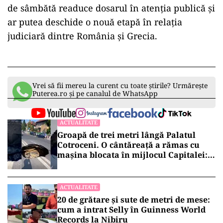
de sâmbătă readuce dosarul în atenția publică și
ar putea deschide o nouă etapă în relația
judiciară dintre România și Grecia.
Vrei să fii mereu la curent cu toate știrile? Urmărește
Puterea.ro și pe canalul de WhatsApp
ACTUALITATE
Groapă de trei metri lângă Palatul
Cotroceni. O cântăreață a rămas cu
mașina blocata în mijlocul Capitalei:
„Am căzut în groapa asta”
ACTUALITATE
20 de grătare și sute de metri de mese:
cum a intrat Selly în Guinness World
Records la Nibiru