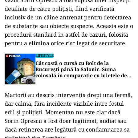
văzut Sorin Oprescu a fost supusă unei inspecții
detaliate de către polițiști, fiind verificată
inclusiv de un câine antrenat pentru detectarea
de substanțe sau obiecte suspecte. Aceasta este o
procedură standard în astfel de cazuri, folosită
pentru a elimina orice risc legat de securitate.
LIFESTYLE
Cât costă o cursă cu Bolt de la
București până la Salonic. Suma
colosală în comparație cu biletele de
avion
Martorii au descris intervenția drept una fermă,
dar calmă, fără incidente vizibile între fostul
edil și polițiști. Momentan nu este clar dacă
Sorin Oprescu a fost doar legitimat, audiat sau
dacă reținerea are legătură cu condamnarea sa