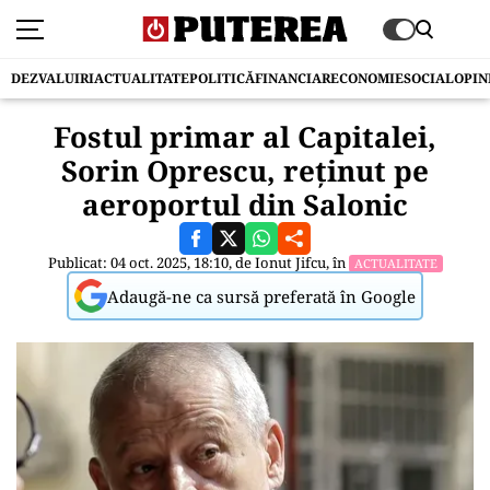
DEZVALUIRI
ACTUALITATE
POLITICĂ
FINANCIAR
ECONOMIE
SOCIAL
OPIN
Fostul primar al Capitalei,
Sorin Oprescu, reținut pe
aeroportul din Salonic
Publicat: 04 oct. 2025, 18:10, de
Ionut Jifcu
, în
ACTUALITATE
Adaugă-ne ca sursă preferată în Google