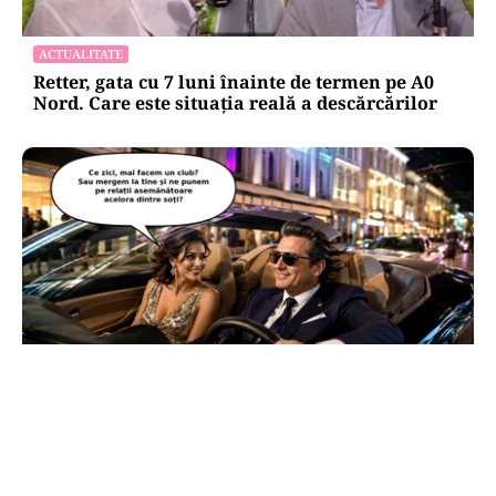
ACTUALITATE
Retter, gata cu 7 luni înainte de termen pe A0
Nord. Care este situația reală a descărcărilor
CULTURĂ
Dileme lingvistice: Parlamentul a legalizat
„persoana care are relații asemănătoare
acelora dintre soți”.