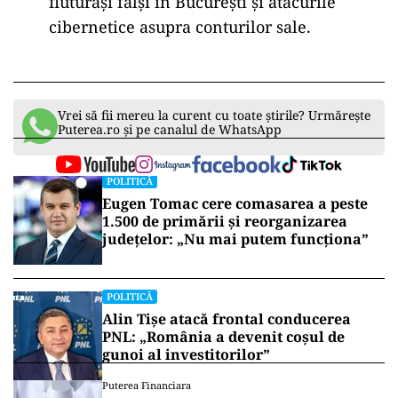
fluturași falși în București și atacurile
cibernetice asupra conturilor sale.
Vrei să fii mereu la curent cu toate știrile? Urmărește
Puterea.ro și pe canalul de WhatsApp
POLITICĂ
Eugen Tomac cere comasarea a peste
1.500 de primării și reorganizarea
județelor: „Nu mai putem funcționa”
POLITICĂ
Alin Tișe atacă frontal conducerea
PNL: „România a devenit coșul de
gunoi al investitorilor”
Puterea Financiara