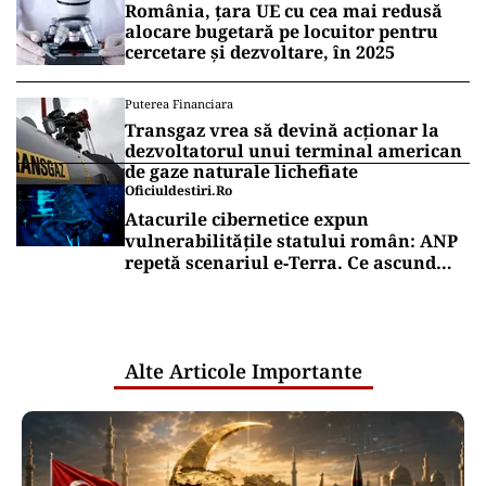
România, țara UE cu cea mai redusă
alocare bugetară pe locuitor pentru
cercetare și dezvoltare, în 2025
Puterea Financiara
Transgaz vrea să devină acționar la
dezvoltatorul unui terminal american
de gaze naturale lichefiate
Oficiuldestiri.ro
Atacurile cibernetice expun
vulnerabilitățile statului român: ANP
repetă scenariul e‑Terra. Ce ascund
comunicările oficiale și cine răspunde
pentru mentenanța IT a instituțiilor
publice
Alte Articole Importante