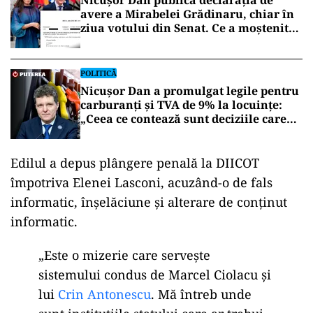
Nicușor Dan publică declarația de
avere a Mirabelei Grădinaru, chiar în
ziua votului din Senat. Ce a moștenit
partenera președintelui
POLITICĂ
Nicușor Dan a promulgat legile pentru
carburanți și TVA de 9% la locuințe:
„Ceea ce contează sunt deciziile care
aduc beneficii și protejează românii”
Edilul a depus plângere penală la DIICOT
împotriva Elenei Lasconi, acuzând-o de fals
informatic, înșelăciune și alterare de conținut
informatic.
„Este o mizerie care servește
sistemului condus de Marcel Ciolacu și
lui
Crin Antonescu
. Mă întreb unde