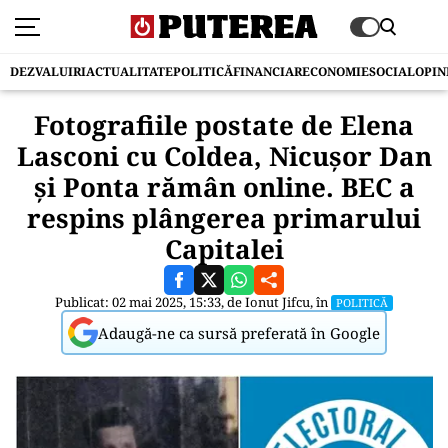
DEZVALUIRI
ACTUALITATE
POLITICĂ
FINANCIAR
ECONOMIE
SOCIAL
OPIN
Fotografiile postate de Elena
Lasconi cu Coldea, Nicuşor Dan
și Ponta rămân online. BEC a
respins plângerea primarului
Capitalei
Publicat: 02 mai 2025, 15:33, de
Ionut Jifcu
, în
POLITICĂ
Adaugă-ne ca sursă preferată în Google