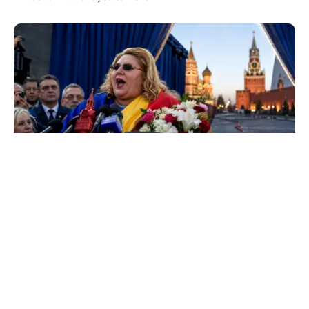
POLITICĂ
Tovarășa Șoșoacă: denunțată penal pentru
trădare și comunicarea de informații false
TOS
Politica Cookies
Protecția Datelor Personale
Despre Noi
Publicitate
Echipa