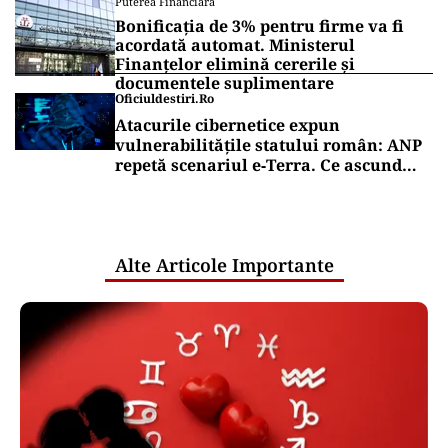
Machine
TEHNOLOGIE
Grav de tot: cum a ajuns ChatGPT să
ofere instrucțiuni pentru arme
biologice
Puterea Financiara
Dizolvările de firme au crescut cu
aproape 13% în primul semestru din
2026
Puterea Financiara
Bonificația de 3% pentru firme va fi
acordată automat. Ministerul
Finanțelor elimină cererile și
documentele suplimentare
Oficiuldestiri.ro
Atacurile cibernetice expun
vulnerabilitățile statului român: ANP