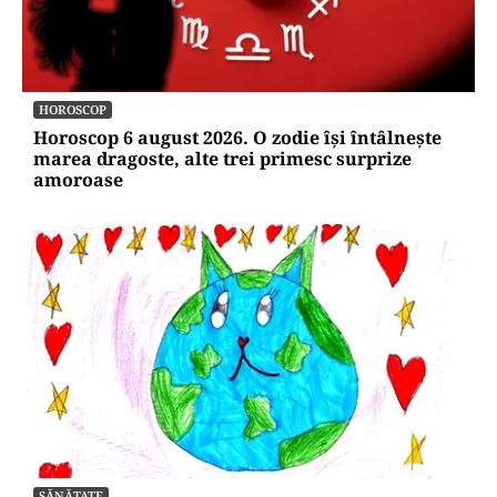
repetă scenariul e‑Terra. Ce ascund
comunicările oficiale și cine răspunde
pentru mentenanța IT a instituțiilor
publice
Alte Articole Importante
HOROSCOP
Horoscop 6 august 2026. O zodie își întâlnește
marea dragoste, alte trei primesc surprize