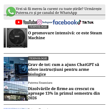
finanţării partidelor europene de către interese
străine, conform News.ro.
INTERNAȚIONAL
Decizie cu miză uriașă: SUA discută
extinderea prezenței nucleare în
Europa
TEHNOLOGIE
Europa pierde ritmul investițiilor în
telecomunicații. Milioane de oameni
ar putea rămâne fără fibră optică
Vrei să fii mereu la curent cu toate știrile? Urmărește
Puterea.ro și pe canalul de WhatsApp
TEHNOLOGIE
O promovare intensivă: ce este Steam