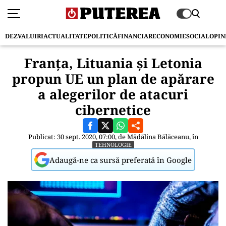
DEZVALUIRI
ACTUALITATE
POLITICĂ
FINANCIAR
ECONOMIE
SOCIAL
OPIN
Franţa, Lituania şi Letonia
propun UE un plan de apărare
a alegerilor de atacuri
cibernetice
Publicat: 30 sept. 2020, 07:00, de
Mădălina Bălăceanu
, în
TEHNOLOGIE
Adaugă-ne ca sursă preferată în Google