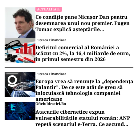
ACTUALITATE
Ce condiție pune Nicușor Dan pentru
desemnarea unui nou premier. Eugen
Tomac explică așteptările
președintelui
Puterea Financiara
Deficitul comercial al României a
scăzut cu 2%, la 16,4 miliarde de euro,
în primul semestru din 2026
Puterea Financiara
Europa vrea să renunțe la „dependența
Palantir”. De ce este atât de greu să
înlocuiască tehnologia companiei
americane
Oficiuldestiri.ro
Atacurile cibernetice expun
vulnerabilitățile statului român: ANP
repetă scenariul e‑Terra. Ce ascund
comunicările oficiale și cine răspunde
pentru mentenanța IT a instituțiilor