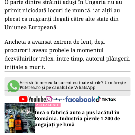
O parte dintre străinii aduși în Ungaria nu au
primit niciodată locuri de muncă, iar alții au
plecat ca migranți ilegali către alte state din
Uniunea Europeană.
Ancheta a avansat extrem de lent, deși
procurorii aveau probele la momentul
dezvăluirilor Telex. Între timp, autorul plângerii
inițiale a murit.
Vrei să fii mereu la curent cu toate știrile? Urmărește
Puterea.ro și pe canalul de WhatsApp
ACTUALITATE
Încă o fabrică auto a pus lacătul în
România. Industria pierde 1.200 de
angajați pe lună