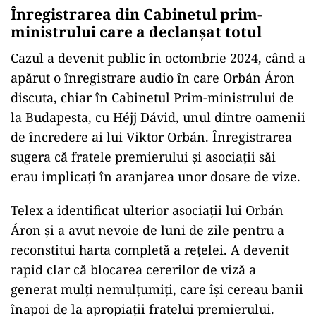
Înregistrarea din Cabinetul prim-
ministrului care a declanșat totul
Cazul a devenit public în octombrie 2024, când a
apărut o înregistrare audio în care Orbán Áron
discuta, chiar în Cabinetul Prim-ministrului de
la Budapesta, cu Héjj Dávid, unul dintre oamenii
de încredere ai lui Viktor Orbán. Înregistrarea
sugera că fratele premierului și asociații săi
erau implicați în aranjarea unor dosare de vize.
Telex a identificat ulterior asociații lui Orbán
Áron și a avut nevoie de luni de zile pentru a
reconstitui harta completă a rețelei. A devenit
rapid clar că blocarea cererilor de viză a
generat mulți nemulțumiți, care își cereau banii
înapoi de la apropiații fratelui premierului.