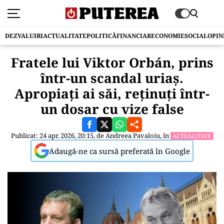
DEZVALUIRI
ACTUALITATE
POLITICĂ
FINANCIAR
ECONOMIE
SOCIAL
OPIN
Fratele lui Viktor Orbán, prins
într-un scandal uriaș.
Apropiați ai săi, reținuți într-
un dosar cu vize false
Publicat: 24 apr. 2026, 20:15, de
Andreea Pavaloiu
, în
ACTUALITATE
Adaugă-ne ca sursă preferată în Google