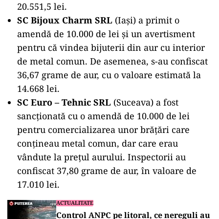
20.551,5 lei.
SC Bijoux Charm SRL
(Iași) a primit o
amendă de 10.000 de lei și un avertisment
pentru că vindea bijuterii din aur cu interior
de metal comun. De asemenea, s-au confiscat
36,67 grame de aur, cu o valoare estimată la
14.668 lei.
SC Euro – Tehnic SRL
(Suceava) a fost
sancționată cu o amendă de 10.000 de lei
pentru comercializarea unor brățări care
conțineau metal comun, dar care erau
vândute la prețul aurului. Inspectorii au
confiscat 37,80 grame de aur, în valoare de
17.010 lei.
ACTUALITATE
Control ANPC pe litoral, ce nereguli au