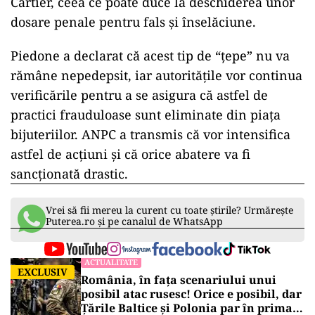
Cartier, ceea ce poate duce la deschiderea unor
dosare penale pentru fals și înselăciune.
Piedone a declarat că acest tip de “țepe” nu va
rămâne nepedepsit, iar autoritățile vor continua
verificările pentru a se asigura că astfel de
practici frauduloase sunt eliminate din piața
bijuteriilor. ANPC a transmis că vor intensifica
astfel de acțiuni și că orice abatere va fi
sancționată drastic.
Vrei să fii mereu la curent cu toate știrile? Urmărește
Puterea.ro și pe canalul de WhatsApp
ACTUALITATE
EXCLUSIV
România, în fața scenariului unui
posibil atac rusesc! Orice e posibil, dar
Țările Baltice și Polonia par în prima