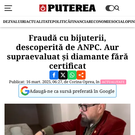
DEZVALUIRI
ACTUALITATE
POLITICĂ
FINANCIAR
ECONOMIE
SOCIAL
OPIN
Fraudă cu bijuterii,
descoperită de ANPC. Aur
supraevaluat și diamante fără
certificat
Publicat: 16 mart. 2025, 06:27, de
Corina Oprea
, în
ACTUALITATE
Adaugă-ne ca sursă preferată în Google