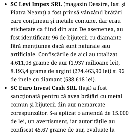
SC Levi Impex SRL
(magazin Dessire, Iași și
Piatra Neamț) a fost prinsă vânzând brățări
care conțineau și metale comune, dar erau
etichetate ca fiind din aur. De asemenea, au
fost identificate 96 de bijuterii cu diamante
fără mențiunea dacă sunt naturale sau
artificiale. Confiscările de aici au totalizat
4.611,08 grame de aur (1,937 milioane lei),
8.193,4 grame de argint (274.463,90 lei) și 96
de inele cu diamant (538.618 lei).
SC Euro Invest Cash SRL
(Iași) a fost
sancționată pentru că avea brățări cu metal
comun și bijuterii din aur nemarcate
corespunzător. S-a aplicat o amendă de 15.000
de lei, un avertisment, iar autoritățile au
confiscat 45,67 grame de aur, evaluate la