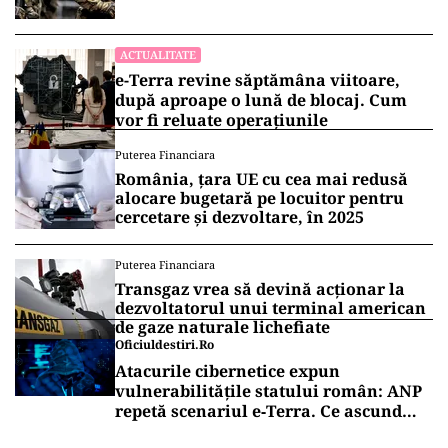
linie!
ACTUALITATE
e-Terra revine săptămâna viitoare,
după aproape o lună de blocaj. Cum
vor fi reluate operațiunile
Puterea Financiara
România, țara UE cu cea mai redusă
alocare bugetară pe locuitor pentru
cercetare și dezvoltare, în 2025
Puterea Financiara
Transgaz vrea să devină acționar la
dezvoltatorul unui terminal american
de gaze naturale lichefiate
Oficiuldestiri.ro
Atacurile cibernetice expun
vulnerabilitățile statului român: ANP
repetă scenariul e‑Terra. Ce ascund
comunicările oficiale și cine răspunde