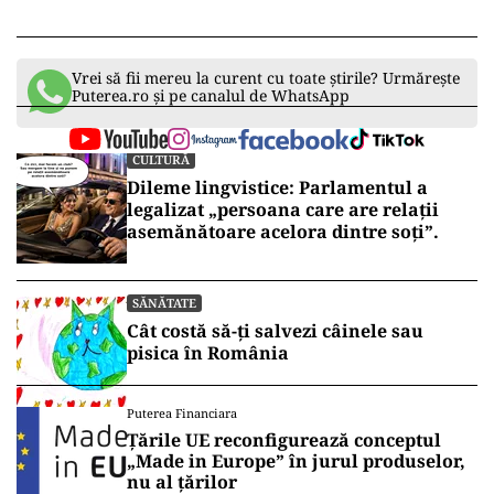
Vrei să fii mereu la curent cu toate știrile? Urmărește
Puterea.ro și pe canalul de WhatsApp
CULTURĂ
Dileme lingvistice: Parlamentul a
legalizat „persoana care are relații
asemănătoare acelora dintre soți”.
SĂNĂTATE
Cât costă să-ți salvezi câinele sau
pisica în România
Puterea Financiara
Țările UE reconfigurează conceptul
„Made in Europe” în jurul produselor,
nu al țărilor