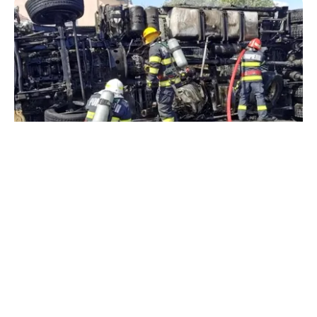
ACTUALITATE
Alertă majoră în Timiș! Populația, evacuată
după răsturnarea unui camion cu hipoclorit pe
DN68A
TOS
Politica Cookies
Protecția Datelor Personale
Despre Noi
Publicitate
Echipa
© 2026, toate drepturile rezervate puterea.ro