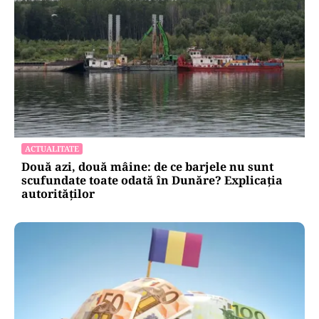
ACTUALITATE
Două azi, două mâine: de ce barjele nu sunt
scufundate toate odată în Dunăre? Explicația
autorităților