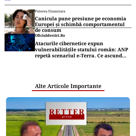
Puterea Financiara
Canicula pune presiune pe economia
Europei și schimbă comportamentul
de consum
Oficiuldestiri.ro
Atacurile cibernetice expun
vulnerabilitățile statului român: ANP
repetă scenariul e‑Terra. Ce ascund
comunicările oficiale și cine răspunde
pentru mentenanța IT a instituțiilor
publice
Alte Articole Importante