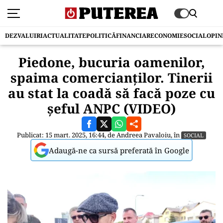
DEZVALUIRI
ACTUALITATE
POLITICĂ
FINANCIAR
ECONOMIE
SOCIAL
OPIN
Piedone, bucuria oamenilor,
spaima comercianților. Tinerii
au stat la coadă să facă poze cu
șeful ANPC (VIDEO)
Publicat: 15 mart. 2025, 16:44, de
Andreea Pavaloiu
, în
SOCIAL
Adaugă-ne ca sursă preferată în Google