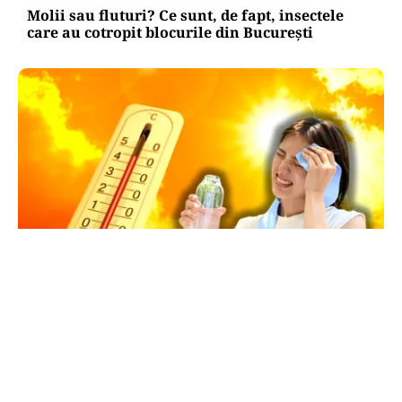
Molii sau fluturi? Ce sunt, de fapt, insectele
care au cotropit blocurile din București
METEO
Val de căldură extremă în România. Cupolă de
foc în toată țara și temperaturi de peste 38 de
grade