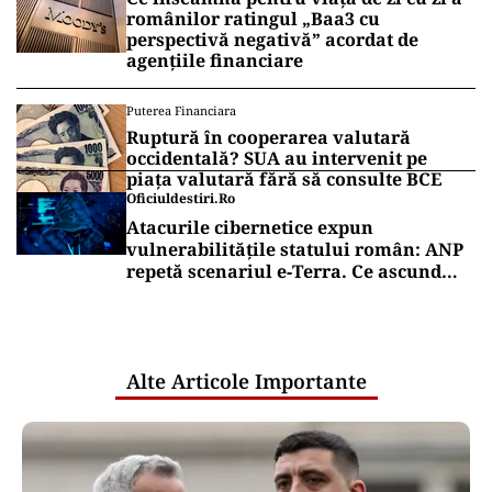
românilor ratingul „Baa3 cu
perspectivă negativă” acordat de
agențiile financiare
Puterea Financiara
Ruptură în cooperarea valutară
occidentală? SUA au intervenit pe
piața valutară fără să consulte BCE
Oficiuldestiri.ro
Atacurile cibernetice expun
vulnerabilitățile statului român: ANP
repetă scenariul e‑Terra. Ce ascund
comunicările oficiale și cine răspunde
pentru mentenanța IT a instituțiilor
publice
Alte Articole Importante