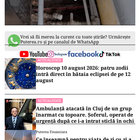
Vrei să fii mereu la curent cu toate știrile? Urmărește
Puterea.ro și pe canalul de WhatsApp
ACTUALITATE
Horoscop 10 august 2026: patru zodii
intră direct în bătaia eclipsei de pe 12
august
ACTUALITATE
Ambulanță atacată în Cluj de un grup
înarmat cu topoare. Șoferul, operat de
urgență după ce i-a intrat sticlă în ochi
Puterea Financiara
Ce înseamnă pentru viața de zi cu zi a