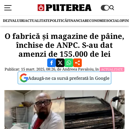
DEZVALUIRI
ACTUALITATE
POLITICĂ
FINANCIAR
ECONOMIE
SOCIAL
OPIN
O fabrică și magazine de pâine,
închise de ANPC. S-au dat
amenzi de 155.000 de lei
Publicat: 15 mart. 2025, 08:26, de
Andreea Pavaloiu
, în
ACTUALITATE
Adaugă-ne ca sursă preferată în Google