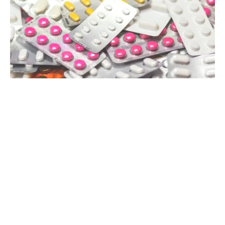
SĂNĂTATE
Mesajul Agenției Naționale a Medicamentului:
De ce au fost blocate temporar la vânzare
Colebil și Panzcebil
TOS
Politica Cookies
Protecția Datelor Personale
Despre Noi
Publicitate
Echipa
© 2026, toate drepturile rezervate puterea.ro