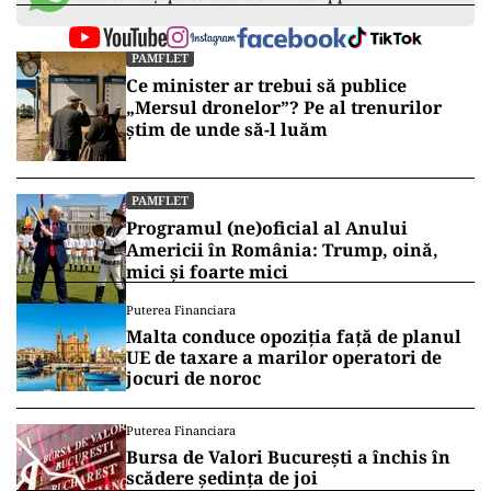
PAMFLET
Ce minister ar trebui să publice
„Mersul dronelor”? Pe al trenurilor
știm de unde să-l luăm
PAMFLET
Programul (ne)oficial al Anului
Americii în România: Trump, oină,
mici și foarte mici
Puterea Financiara
Malta conduce opoziția față de planul
UE de taxare a marilor operatori de
jocuri de noroc
Puterea Financiara
Bursa de Valori București a închis în
scădere ședința de joi