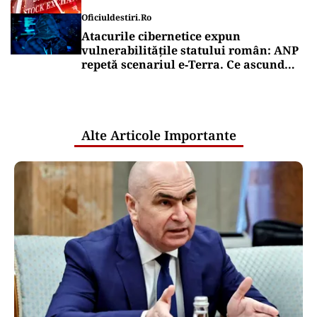
Oficiuldestiri.ro
Atacurile cibernetice expun
vulnerabilitățile statului român: ANP
repetă scenariul e‑Terra. Ce ascund
comunicările oficiale și cine răspunde
pentru mentenanța IT a instituțiilor
publice
Alte Articole Importante