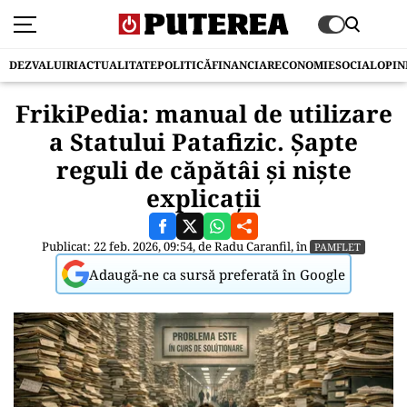
DEZVALUIRI
ACTUALITATE
POLITICĂ
FINANCIAR
ECONOMIE
SOCIAL
OPIN
FrikiPedia: manual de utilizare
a Statului Patafizic. Șapte
reguli de căpătâi și niște
explicații
Publicat: 22 feb. 2026, 09:54, de
Radu Caranfil
, în
PAMFLET
Adaugă-ne ca sursă preferată în Google