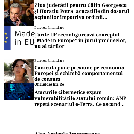
Ziua judecății pentru Călin Georgescu
și Horațiu Potra: acuzațiile din dosarul
acțiunilor împotriva ordinii
constituționale, pe masa judecătorilor
Puterea Financiara
de la Înalta Curte
Țările UE reconfigurează conceptul
„Made in Europe” în jurul produselor,
nu al țărilor
Puterea Financiara
Canicula pune presiune pe economia
Europei și schimbă comportamentul
de consum
Oficiuldestiri.ro
Atacurile cibernetice expun
vulnerabilitățile statului român: ANP
repetă scenariul e‑Terra. Ce ascund
comunicările oficiale și cine răspunde
pentru mentenanța IT a instituțiilor
publice