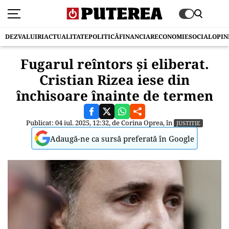
DEZVALUIRI
ACTUALITATE
POLITICĂ
FINANCIAR
ECONOMIE
SOCIAL
OPIN
Fugarul reîntors și eliberat.
Cristian Rizea iese din
închisoare înainte de termen
Publicat: 04 iul. 2025, 12:32, de
Corina Oprea
, în
JUSTITIE
Adaugă-ne ca sursă preferată în Google