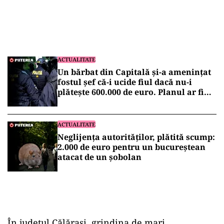
ACTUALITATE
Un bărbat din Capitală și-a amenințat
fostul șef că-i ucide fiul dacă nu-i
plătește 600.000 de euro. Planul ar fi
fost pregătit de doi ani
ACTUALITATE
Neglijența autorităților, plătită scump:
2.000 de euro pentru un bucureștean
atacat de un șobolan
În județul Călărași, grindina de mari