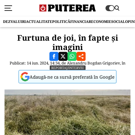
DEZVALUIRI
ACTUALITATE
POLITICĂ
FINANCIAR
ECONOMIE
SOCIAL
OPIN
Furtuna de joi, în fapte și
imagini
Publicat: 14 iun. 2024, 14:34, de
Alexandru Bogdan Grigoriev
, în
REPORTAJ/INTERVIU
Adaugă-ne ca sursă preferată în Google