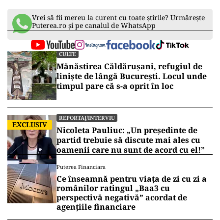
Vrei să fii mereu la curent cu toate știrile? Urmărește
Puterea.ro și pe canalul de WhatsApp
CULTE
Mănăstirea Căldărușani, refugiul de
liniște de lângă București. Locul unde
timpul pare că s-a oprit în loc
REPORTAJ/INTERVIU
EXCLUSIV
Nicoleta Pauliuc: „Un președinte de
partid trebuie să discute mai ales cu
oamenii care nu sunt de acord cu el!”
Puterea Financiara
Ce înseamnă pentru viața de zi cu zi a
românilor ratingul „Baa3 cu
perspectivă negativă” acordat de
agențiile financiare