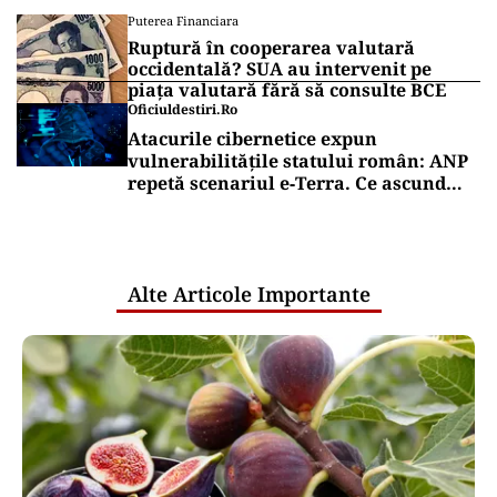
Puterea Financiara
Ruptură în cooperarea valutară
occidentală? SUA au intervenit pe
piața valutară fără să consulte BCE
Oficiuldestiri.ro
Atacurile cibernetice expun
vulnerabilitățile statului român: ANP
repetă scenariul e‑Terra. Ce ascund
comunicările oficiale și cine răspunde
pentru mentenanța IT a instituțiilor
publice
Alte Articole Importante