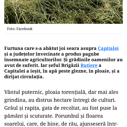
Foto: Facebook
Furtuna care s-a abătut joi seara asupra
Capitalei
și a județelor învecinate a produs pagube
însemnate agricultorilor. Și grădinile oamenilor au
avut de suferit. Iar șeful Brigăzii
Rutiere
a
Capitalei a ieșit, în apă peste glezne, în ploaie, și a
dirijat circulația.
Vântul puternic, ploaia torențială, dar mai ales
grindina, au distrus hectare întregi de culturi.
Grâul și rapița, gata de recoltat, au fost puse la
pământ și scuturate. Porumbul și floarea
soarelui, care, de bine, de rău, ajunseseră într-