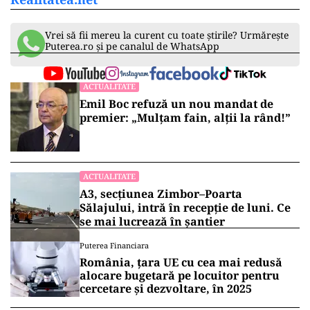
Vrei să fii mereu la curent cu toate știrile? Urmărește
Puterea.ro și pe canalul de WhatsApp
ACTUALITATE
Emil Boc refuză un nou mandat de
premier: „Mulțam fain, alții la rând!”
ACTUALITATE
A3, secțiunea Zimbor–Poarta
Sălajului, intră în recepție de luni. Ce
se mai lucrează în șantier
Puterea Financiara
România, țara UE cu cea mai redusă
alocare bugetară pe locuitor pentru
cercetare și dezvoltare, în 2025