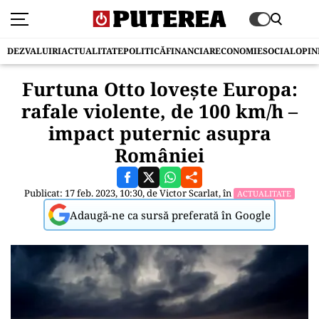
DEZVALUIRI
ACTUALITATE
POLITICĂ
FINANCIAR
ECONOMIE
SOCIAL
OPIN
Furtuna Otto lovește Europa:
rafale violente, de 100 km/h –
impact puternic asupra
României
Publicat: 17 feb. 2023, 10:30, de
Victor Scarlat
, în
ACTUALITATE
Adaugă-ne ca sursă preferată în Google