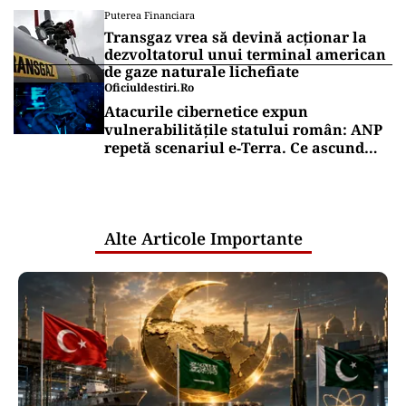
Puterea Financiara
Transgaz vrea să devină acționar la
dezvoltatorul unui terminal american
de gaze naturale lichefiate
Oficiuldestiri.ro
Atacurile cibernetice expun
vulnerabilitățile statului român: ANP
repetă scenariul e‑Terra. Ce ascund
comunicările oficiale și cine răspunde
pentru mentenanța IT a instituțiilor
publice
Alte Articole Importante