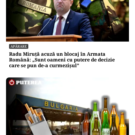
APĂRARE
Radu Miruță acuză un blocaj în Armata
Română: „Sunt oameni cu putere de decizie
care se pun de-a curmezișul”