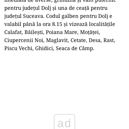
pentru județul Dolj și una de ceață pentru
județul
Suceava
. Codul galben pentru Dolj e
valabil până
la
ora
8.15 și vizează localitățile
Calafat, Băilești,
Poiana
Mare
, Moțăței,
Ciupercenii Noi, Maglavit, Cetate, Desa, Rast,
Piscu Vechi, Ghidici,
Seaca
de Câmp.
ad