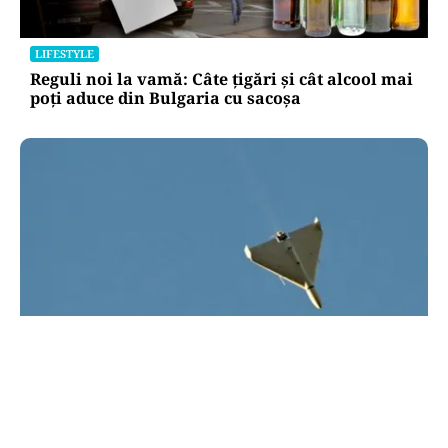
LIFESTYLE
Reguli noi la vamă: Câte țigări și cât alcool mai
poți aduce din Bulgaria cu sacoșa
ACTUALITATE
UPDATE: Drona din Bulgaria este ucraineană/ O
dronă a intrat din România în Bulgaria şi a
explodat la 100 de metri de graniţă