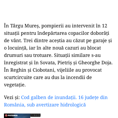
În Târgu Mureș, pompierii au intervenit în 12
situații pentru îndepărtarea copacilor doborâți
de vânt. Trei dintre aceștia au căzut pe garaje și
o locuință, iar în alte nouă cazuri au blocat
drumuri sau trotuare. Situații similare s-au
înregistrat și în Sovata, Pietriș și Gheorghe Doja.
În Reghin și Ciobotani, vijeliile au provocat
scurtcircuite care au dus la incendii de
vegetație.
Vezi și:
Cod galben de inundații. 16 județe din
România, sub avertizare hidrologică
METEO