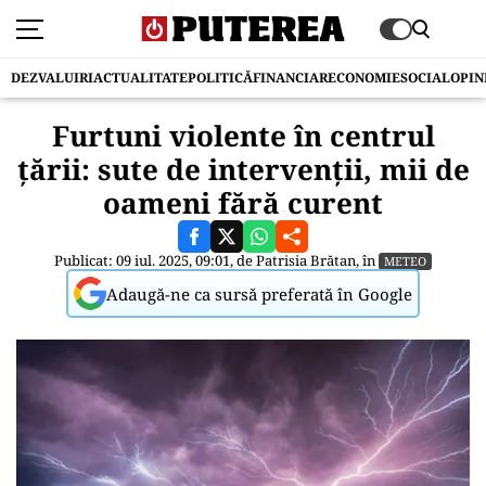
DEZVALUIRI
ACTUALITATE
POLITICĂ
FINANCIAR
ECONOMIE
SOCIAL
OPIN
Furtuni violente în centrul
țării: sute de intervenții, mii de
oameni fără curent
Publicat: 09 iul. 2025, 09:01, de
Patrisia Brătan
, în
METEO
Adaugă-ne ca sursă preferată în Google