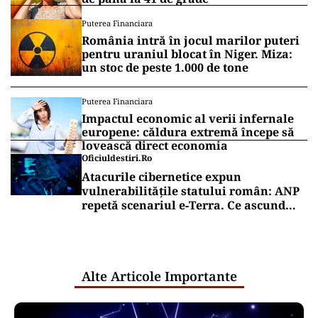
Puterea Financiara
România intră în jocul marilor puteri
pentru uraniul blocat în Niger. Miza:
un stoc de peste 1.000 de tone
Puterea Financiara
Impactul economic al verii infernale
europene: căldura extremă începe să
lovească direct economia
Oficiuldestiri.ro
Atacurile cibernetice expun
vulnerabilitățile statului român: ANP
repetă scenariul e‑Terra. Ce ascund
comunicările oficiale și cine răspunde
pentru mentenanța IT a instituțiilor
publice
Alte Articole Importante