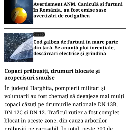
Avertisment ANM. Caniculă și furtuni
în România, au fost emise șase
avertizări de cod galben
METEO
Cod galben de furtuni în mare parte
din țară. Se anunţă ploi torențiale,
descărcări electrice și grindină
Copaci prăbușiți, drumuri blocate și
acoperișuri smulse
În județul Harghita, pompierii militari și
voluntarii au fost chemați să degajeze mai mulți
copaci căzuți pe drumurile naționale DN 13B,
DN 12C și DN 12. Traficul rutier a fost complet
blocat în aceste zone, din cauza arborilor
prăbușiți pe carosabil. În total, peste 700 de