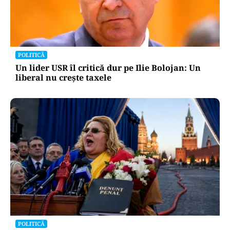
INTERNAȚIONAL
Megayahtul Amadea, confiscat de americani de
la un oligarh rus, a fost scos la vânzare. Noul
proprietar a scos din conturi 187 de milioane de
dolari
POLITICĂ
Un lider USR îl critică dur pe Ilie Bolojan: Un
liberal nu crește taxele