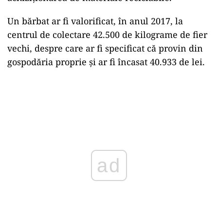
Transporturi Bucureşti au descoperit
aproximativ 15.000 kg. de deșeuri de saboți de
frânare și 75.000 de kilograme de roți și bandaje
de roți provenite de la vagoane, pentru care se
efectuează verificări cu privire la actele de
proveniență.
Polițiștii Serviciului Județean de Poliție
Transporturi Argeș au efectuat un control la o
societate ce are ca obiect de activitate
achiziționarea de materiale reciclabile.
Un bărbat ar fi valorificat, în anul 2017, la
centrul de colectare 42.500 de kilograme de fier
vechi, despre care ar fi specificat că provin din
gospodăria proprie şi ar fi încasat 40.933 de lei.