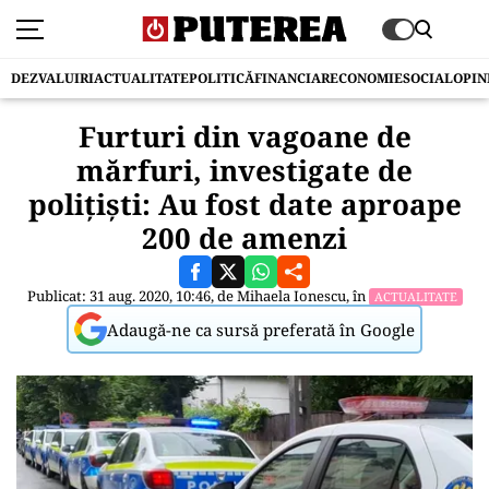
DEZVALUIRI
ACTUALITATE
POLITICĂ
FINANCIAR
ECONOMIE
SOCIAL
OPIN
Furturi din vagoane de
mărfuri, investigate de
polițiști: Au fost date aproape
200 de amenzi
Publicat: 31 aug. 2020, 10:46, de
Mihaela Ionescu
, în
ACTUALITATE
Adaugă-ne ca sursă preferată în Google