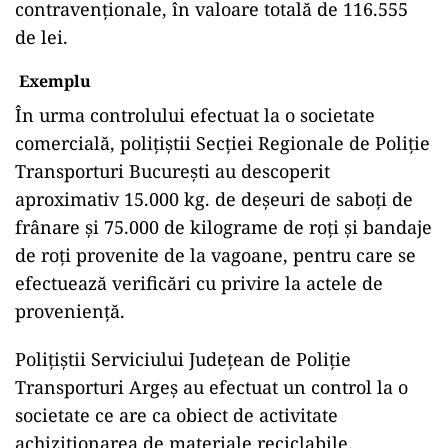
unde au fost recuperate 2.355 de kilograme de
astfel de materiale, pentru care nu exista
documentația legală. Polițiștii au întocmit 3
dosare penale, în care sunt cercetate 5
persoane.
Au fost efectuate și 62 de controale la firme de
pază care asigură securitatea în sistemul
transporturilor feroviare.
Polițiștii au aplicat 195 de sancţiuni
contravenționale, în valoare totală de 116.555
de lei.
Exemplu
În urma controlului efectuat la o societate
comercială, polițiștii Secţiei Regionale de Poliţie