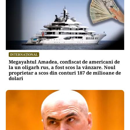
POLITICĂ
Alin Tișe atacă frontal conducerea PNL:
„România a devenit coșul de gunoi al
investitorilor”