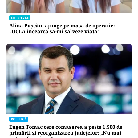
BUSINESS
TeraPlast (TRP) —Venituri în creștere,
profitabilitate sub presiune
LIFESTYLE
Alina Pușcău, ajunge pe masa de operație:
„UCLA încearcă să-mi salveze viața”