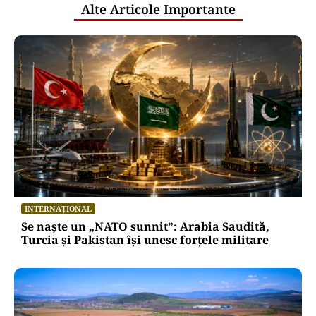
cercetare și dezvoltare, în 2025
Puterea Financiara
Transgaz vrea să devină acționar la
dezvoltatorul unui terminal american
de gaze naturale lichefiate
Oficiuldestiri.ro
Atacurile cibernetice expun
vulnerabilitățile statului român: ANP
repetă scenariul e‑Terra. Ce ascund
comunicările oficiale și cine răspunde
pentru mentenanța IT a instituțiilor
publice
Alte Articole Importante