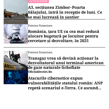
cauză, a fost întocmit dosar penal sub aspectul
săvârșirii infracțiunii de evaziune fiscală.
Vrei să fii mereu la curent cu toate știrile? Urmărește
Puterea.ro și pe canalul de WhatsApp
ACTUALITATE
Emil Boc refuză un nou mandat de
premier: „Mulțam fain, alții la rând!”
ACTUALITATE
A3, secțiunea Zimbor–Poarta
Sălajului, intră în recepție de luni. Ce
se mai lucrează în șantier
Puterea Financiara
România, țara UE cu cea mai redusă
alocare bugetară pe locuitor pentru