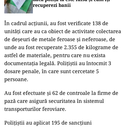
parcuri reci, în linie curentă, precum şi în
magazii de piese de schimb, fiind constatat un
caz în care au existat nereguli.
LIFESTYLE
Copacul pe care nu ai voie să îl tai din
curte. Riști amenzi de până la 10.000 de
lei
ACTUALITATE
Ai cumpărat RCA online? Cum verifici
dacă polița ta este falsă și cum îți
recuperezi banii
În cadrul acțiunii, au fost verificate 138 de
unităţi care au ca obiect de activitate colectarea
de deşeuri de metale feroase şi neferoase, de