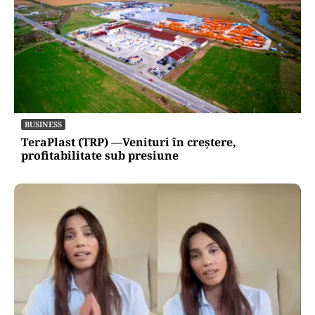
INTERNAȚIONAL
Se naște un „NATO sunnit”: Arabia Saudită,
Turcia și Pakistan își unesc forțele militare