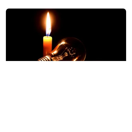
POLITICĂ
Pericol de blackout? Guvernul activează
măsurile de criză și pregătește limitarea
consumului de energie
TOS
Politica Cookies
Protecția Datelor Personale
Despre Noi
Publicitate
Echipa