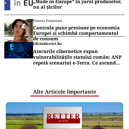
„Made in Europe” în jurul produselor,
nu al țărilor
Puterea Financiara
Canicula pune presiune pe economia
Europei și schimbă comportamentul
de consum
Oficiuldestiri.ro
Atacurile cibernetice expun
vulnerabilitățile statului român: ANP
repetă scenariul e‑Terra. Ce ascund
comunicările oficiale și cine răspunde
pentru mentenanța IT a instituțiilor
publice
Alte Articole Importante