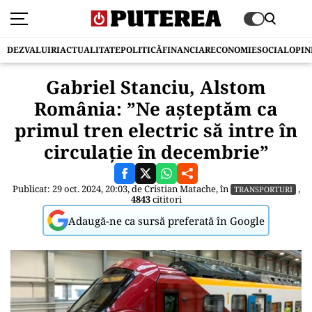
DEZVALUIRI
ACTUALITATE
POLITICĂ
FINANCIAR
ECONOMIE
SOCIAL
OPIN
Gabriel Stanciu, Alstom
România: ”Ne așteptăm ca
primul tren electric să intre în
circulație în decembrie”
Publicat: 29 oct. 2024, 20:03, de
Cristian Matache
, în
,
TRANSPORTURI
4843
cititori
Adaugă-ne ca sursă preferată în Google