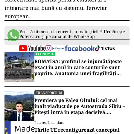
integrare mai bună cu sistemul feroviar
european.
Vrei să fii mereu la curent cu toate știrile? Urmărește
Puterea.ro și pe canalul de WhatsApp
ECONOMIE
ROMATSA: profitul se înjumătățește
exact în anul în care conturile sunt
poprite. Anatomia unei fragilități
anunțate
TRANSPORTURI
Premieră pe Valea Oltului: cel mai
înalt viaduct de pe Autostrada Sibiu –
Pitești intră în etapa decisivă.
Secretarul de stat Horațiu Cosma
Puterea Financiara
anunță unde s-a ajuns cu lucrările
Țările UE reconfigurează conceptul
(VIDEO)