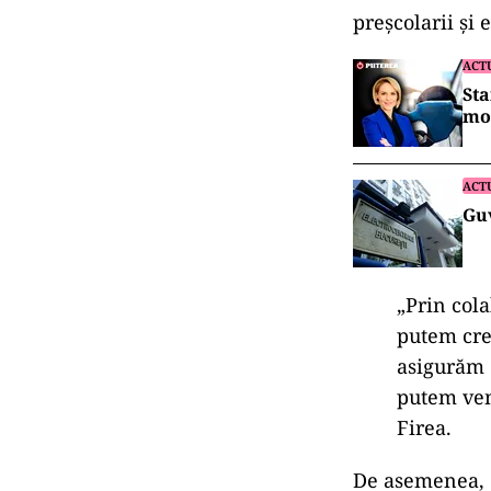
preșcolarii și 
ACT
Sta
mo
ACT
Guv
„Prin cola
putem creș
asigurăm 
putem veni
Firea.
De asemenea, 