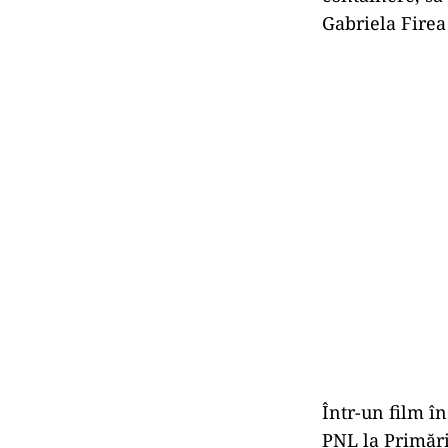
Gabriela Firea
Într-un film î
PNL la Primări