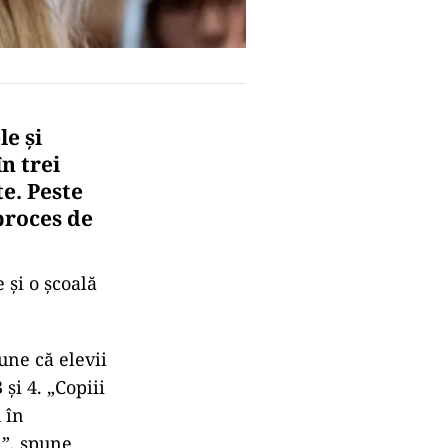
le și
n trei
te. Peste
 proces de
 și o școală
une că elevii
și 4. „Copiii
 în
n”, spune