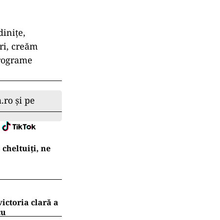
dinițe,
uri, creăm
programe
.ro și pe
cheltuiți, ne
ictoria clară a
cu