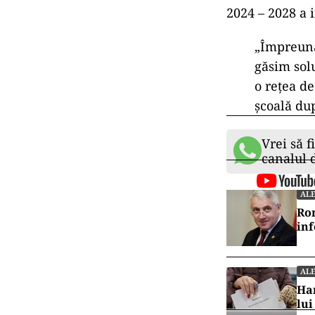
2024 – 2028 a 
„Împreună
găsim solu
o rețea d
școală dup
Vrei să f
canalul
ALE
Rom
in
ALE
Har
lui