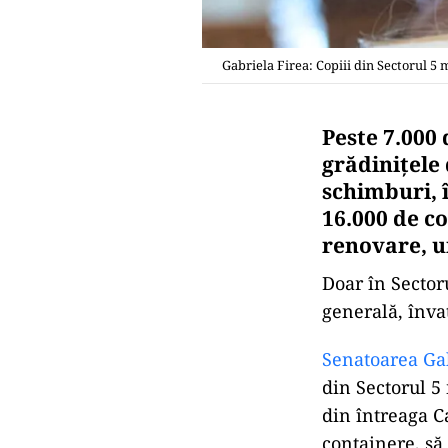
Gabriela Firea: Copiii din Sectorul 5 m
Peste 7.000 
grădinițele 
schimburi, î
16.000 de cop
renovare, un
Doar în Sectoru
generală, înva
Senatoarea Gab
din Sectorul 5 
din întreaga C
containere, să 