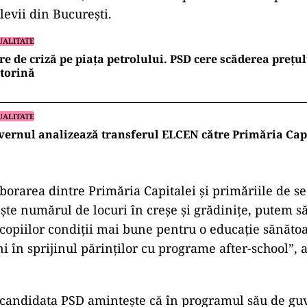
elevii din București.
UALITATE
re de criză pe piața petrolului. PSD cere scăderea prețul
torină
UALITATE
ernul analizează transferul ELCEN către Primăria Cap
borarea dintre Primăria Capitalei și primăriile de s
te numărul de locuri în creșe și grădinițe, putem să
copiilor condiții mai bune pentru o educație sănătoa
 în sprijinul părinților cu programe after-school”, 
candidata PSD amintește că în programul său de guv