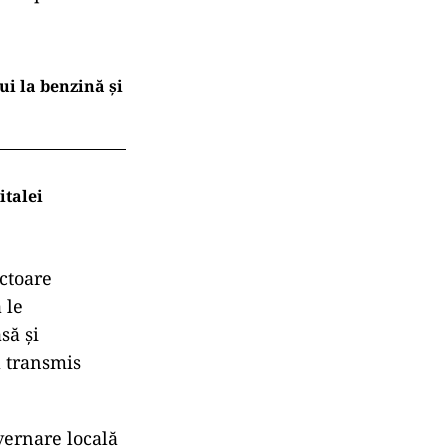
ui la benzină și
italei
ectoare
 le
să și
a transmis
ernare locală