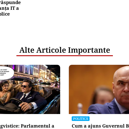
e răspunde
nța IT a
blice
Alte Articole Importante
POLITICĂ
gvistice: Parlamentul a
Cum a ajuns Guvernul B