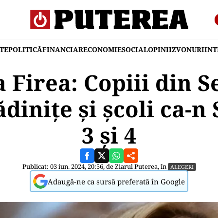
TE
POLITICĂ
FINANCIAR
ECONOMIE
SOCIAL
OPINII
ZVONURI
IN
 Firea: Copiii din S
dinițe și școli ca-n
3 și 4
Publicat: 03 iun. 2024, 20:56, de
Ziarul Puterea
, în
ALEGERI
Adaugă-ne ca sursă preferată în Google