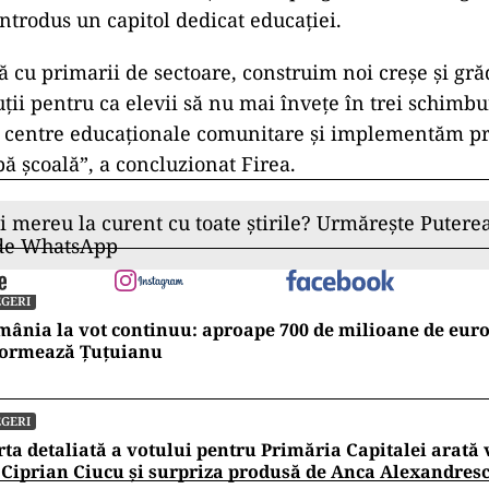
introdus un capitol dedicat educației.
 cu primarii de sectoare, construim noi creșe și gră
ții pentru ca elevii să nu mai învețe în trei schimb
e centre educaționale comunitare și implementăm 
ă școală”, a concluzionat Firea.
ii mereu la curent cu toate știrile? Urmărește Puterea
 de WhatsApp
GERI
ânia la vot continuu: aproape 700 de milioane de euro 
formează Țuțuianu
GERI
ta detaliată a votului pentru Primăria Capitalei arată v
 Ciprian Ciucu și surpriza produsă de Anca Alexandres