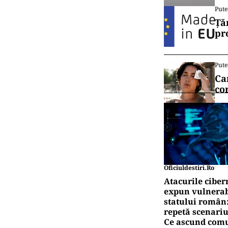
Pute
Ță
pr
Pute
Ca
co
Oficiuldestiri.ro
Atacurile ciber
expun vulnerabi
statului român
repetă scenariu
Ce ascund comu