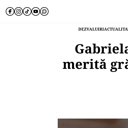
DEZVALUIRI
ACTUALITA
Gabriela
merită gră