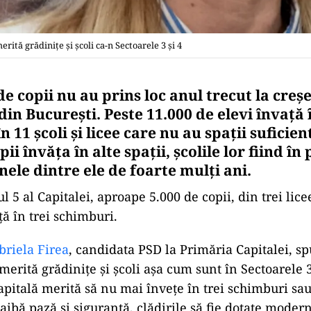
erită grădinițe și școli ca-n Sectoarele 3 și 4
de copii nu au prins loc anul trecut la creșe
din București. Peste 11.000 de elevi învață î
n 11 școli și licee care nu au spații suficien
ii învăța în alte spații, școlile lor fiind în
ele dintre ele de foarte mulți ani.
l 5 al Capitalei, aproape 5.000 de copii, din trei licee
ță în trei schimburi.
riela Firea
, candidata PSD la Primăria Capitalei, sp
merită grădinițe și școli așa cum sunt în Sectoarele 3 
apitală merită să nu mai învețe în trei schimburi sau
aibă pază și siguranță, clădirile să fie dotate moder