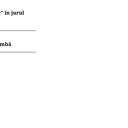
” în jurul
himbă