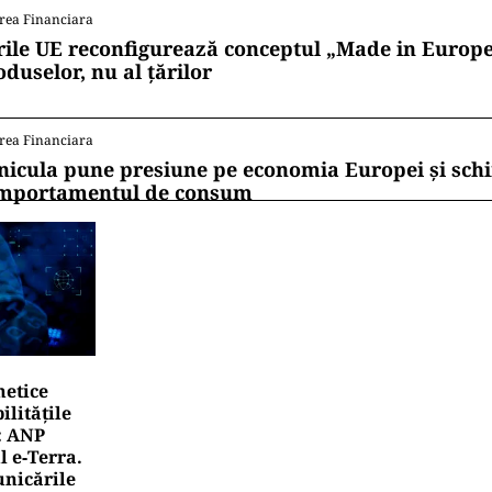
rea Financiara
rile UE reconfigurează conceptul „Made in Europe
oduselor, nu al țărilor
rea Financiara
nicula pune presiune pe economia Europei și sc
mportamentul de consum
netice
litățile
: ANP
l e‑Terra.
nicările