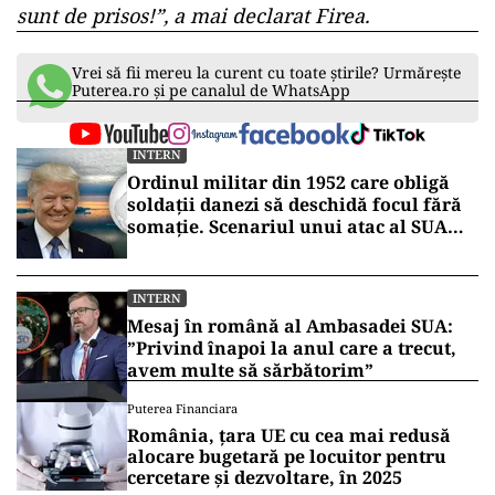
sunt de prisos!”, a mai declarat Firea.
Vrei să fii mereu la curent cu toate știrile? Urmărește
Puterea.ro și pe canalul de WhatsApp
INTERN
Ordinul militar din 1952 care obligă
soldații danezi să deschidă focul fără
somație. Scenariul unui atac al SUA
asupra Groenlandei
INTERN
Mesaj în română al Ambasadei SUA:
”Privind înapoi la anul care a trecut,
avem multe să sărbătorim”
Puterea Financiara
România, țara UE cu cea mai redusă
alocare bugetară pe locuitor pentru
cercetare și dezvoltare, în 2025