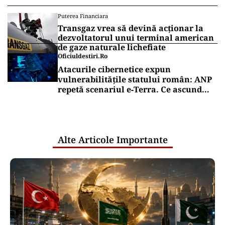
Puterea Financiara
Transgaz vrea să devină acționar la
dezvoltatorul unui terminal american
de gaze naturale lichefiate
Oficiuldestiri.ro
Atacurile cibernetice expun
vulnerabilitățile statului român: ANP
repetă scenariul e‑Terra. Ce ascund
comunicările oficiale și cine răspunde
pentru mentenanța IT a instituțiilor
publice
Alte Articole Importante