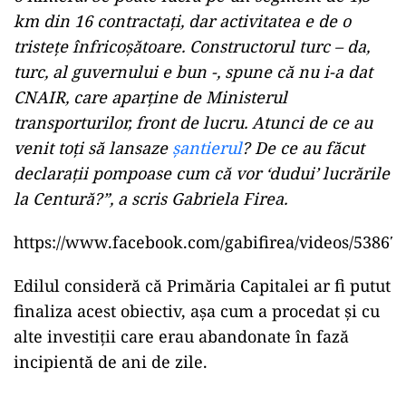
km din 16 contractaţi, dar activitatea e de o
tristeţe înfricoşătoare. Constructorul turc – da,
turc, al guvernului e bun -, spune că nu i-a dat
CNAIR, care aparţine de Ministerul
transporturilor, front de lucru. Atunci de ce au
venit toţi să lansaze
şantierul
? De ce au făcut
declaraţii pompoase cum că vor ‘dudui’ lucrările
la Centură?”, a scris Gabriela Firea.
https://www.facebook.com/gabifirea/videos/53867
Edilul consideră că Primăria Capitalei ar fi putut
finaliza acest obiectiv, așa cum a procedat și cu
alte investiții care erau abandonate în fază
incipientă de ani de zile.