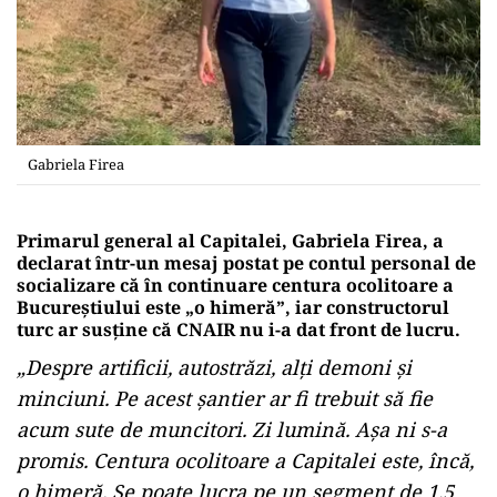
Gabriela Firea
Primarul general al Capitalei, Gabriela Firea, a
declarat într-un mesaj postat pe contul personal de
socializare că în continuare centura ocolitoare a
Bucureștiului este „o himeră”, iar constructorul
turc ar susține că CNAIR nu i-a dat front de lucru.
„Despre artificii, autostrăzi, alţi demoni şi
minciuni. Pe acest şantier ar fi trebuit să fie
acum sute de muncitori. Zi lumină. Aşa ni s-a
promis. Centura ocolitoare a Capitalei este, încă,
o himeră. Se poate lucra pe un segment de 1,5