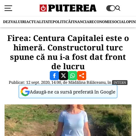
DEZVALUIRI
ACTUALITATE
POLITICĂ
FINANCIAR
ECONOMIE
SOCIAL
OPIN
Firea: Centura Capitalei este o
himeră. Constructorul turc
spune că nu i-a fost dat front
de lucru
Publicat: 12 sept. 2020, 14:00, de
Mădălina Bălăceanu
, în
INTERN
Adaugă-ne ca sursă preferată în Google