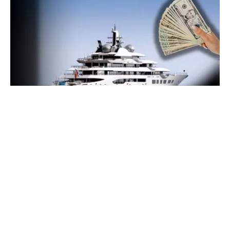
INTERNAȚIONAL
Megayahtul Amadea, confiscat de americani de
la un oligarh rus, a fost scos la vânzare. Noul
proprietar a scos din conturi 187 de milioane de
dolari
TOS
Politica Cookies
Protecția Datelor Personale
Despre Noi
Publicitate
Echipa
© 2026, toate drepturile rezervate puterea.ro