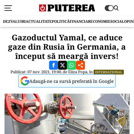
DEZVALUIRI
ACTUALITATE
POLITICĂ
FINANCIAR
ECONOMIE
SOCIAL
OPIN
Gazoductul Yamal, ce aduce
gaze din Rusia în Germania, a
început să meargă invers!
Publicat: 07 nov. 2021, 19:00, de
Eliza Popa
, în
INTERNAȚIONAL
Adaugă-ne ca sursă preferată în Google