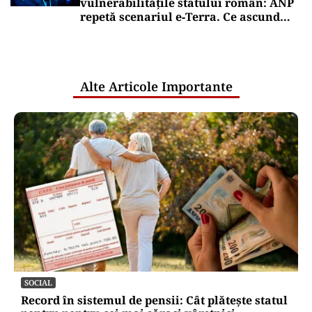
vulnerabilitățile statului român: ANP
repetă scenariul e‑Terra. Ce ascund
comunicările oficiale și cine răspunde
pentru mentenanța IT a instituțiilor
publice
Alte Articole Importante
SOCIAL
Record în sistemul de pensii: Cât plătește statul