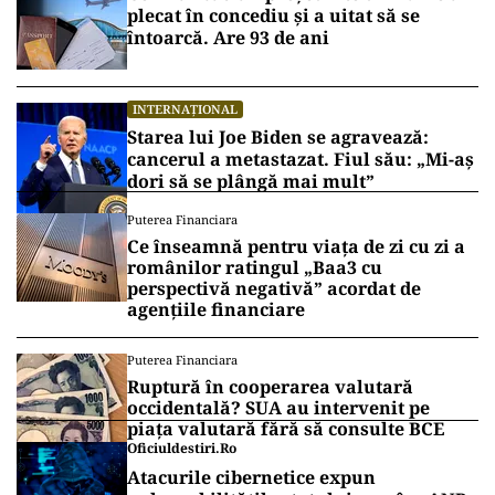
plecat în concediu și a uitat să se
întoarcă. Are 93 de ani
INTERNAȚIONAL
Starea lui Joe Biden se agravează:
cancerul a metastazat. Fiul său: „Mi-aș
dori să se plângă mai mult”
Puterea Financiara
Ce înseamnă pentru viața de zi cu zi a
românilor ratingul „Baa3 cu
perspectivă negativă” acordat de
agențiile financiare
Puterea Financiara
Ruptură în cooperarea valutară
occidentală? SUA au intervenit pe
piața valutară fără să consulte BCE
Oficiuldestiri.ro
Atacurile cibernetice expun