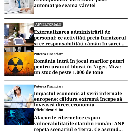
automat pe seama vârstei
ADVERTORIALE
Externalizarea administrării de
personal: ce activități preia furnizorul
și ce responsabilități rămân în sarcina
companiei
Puterea Financiara
România intră în jocul marilor puteri
pentru uraniul blocat în Niger. Miza:
un stoc de peste 1.000 de tone
Puterea Financiara
Impactul economic al verii infernale
europene: căldura extremă începe să
lovească direct economia
Oficiuldestiri.ro
Atacurile cibernetice expun
vulnerabilitățile statului român: ANP
repetă scenariul e‑Terra. Ce ascund