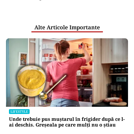
comunicările oficiale și cine răspunde
pentru mentenanța IT a instituțiilor
publice
Alte Articole Importante
LIFESTYLE
Unde trebuie pus muștarul în frigider după ce l-
ai deschis. Greșeala pe care mulți nu o știau