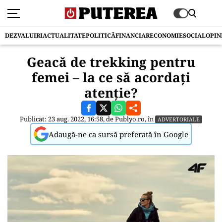
DEZVALUIRI
ACTUALITATE
POLITICĂ
FINANCIAR
ECONOMIE
SOCIAL
OPIN
Geacă de trekking pentru
femei – la ce să acordați
atenție?
Publicat: 23 aug. 2022, 16:58, de
Publyo.ro
, în
ADVERTORIALE
Adaugă-ne ca sursă preferată în Google