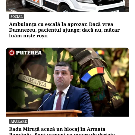
SOCIAL
Ambulanța cu escală la aprozar. Dacă vrea
Dumnezeu, pacientul ajunge; dacă nu, măcar
luăm niște roșii
APĂRARE
Radu Miruță acuză un blocaj în Armata
Română: „Sunt oameni cu putere de decizie