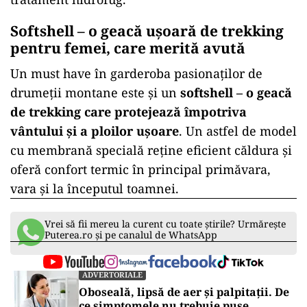
Softshell – o geacă ușoară de trekking
pentru femei, care merită avută
Un must have în garderoba pasionaților de
drumeții montane este și un
softshell – o geacă
de trekking care protejează împotriva
vântului și a ploilor ușoare
. Un astfel de model
cu membrană specială reține eficient căldura și
oferă confort termic în principal primăvara,
vara și la începutul toamnei.
Vrei să fii mereu la curent cu toate știrile? Urmărește
Puterea.ro și pe canalul de WhatsApp
ADVERTORIALE
Oboseală, lipsă de aer și palpitații. De
ce simptomele nu trebuie puse