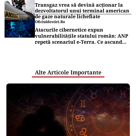
Transgaz vrea să devină acționar la
dezvoltatorul unui terminal american
de gaze naturale lichefiate
Oficiuldestiri.ro
Atacurile cibernetice expun
vulnerabilitățile statului român: ANP
repetă scenariul e‑Terra. Ce ascund
comunicările oficiale și cine răspunde
pentru mentenanța IT a instituțiilor
publice
Alte Articole Importante