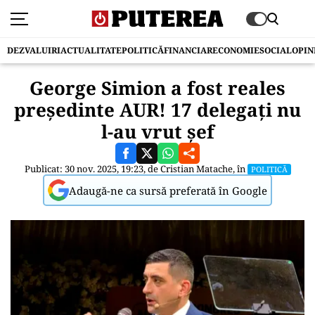
DEZVALUIRI
ACTUALITATE
POLITICĂ
FINANCIAR
ECONOMIE
SOCIAL
OPIN
George Simion a fost reales
președinte AUR! 17 delegați nu
l-au vrut șef
Publicat: 30 nov. 2025, 19:23, de
Cristian Matache
, în
POLITICĂ
Adaugă-ne ca sursă preferată în Google