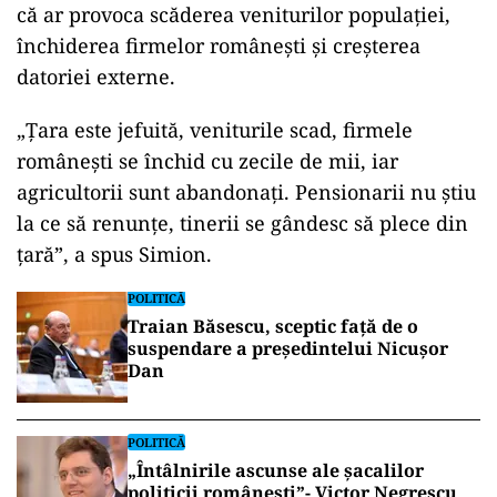
că ar provoca scăderea veniturilor populației,
închiderea firmelor românești și creșterea
datoriei externe.
„Țara este jefuită, veniturile scad, firmele
româneşti se închid cu zecile de mii, iar
agricultorii sunt abandonaţi. Pensionarii nu ştiu
la ce să renunţe, tinerii se gândesc să plece din
ţară”, a spus Simion.
POLITICĂ
Traian Băsescu, sceptic față de o
suspendare a președintelui Nicușor
Dan
POLITICĂ
„Întâlnirile ascunse ale șacalilor
politicii românești”- Victor Negrescu