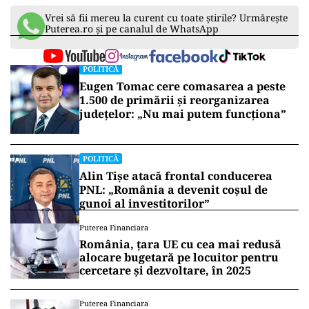
Vrei să fii mereu la curent cu toate știrile? Urmărește
Puterea.ro și pe canalul de WhatsApp
POLITICĂ
Eugen Tomac cere comasarea a peste
1.500 de primării și reorganizarea
județelor: „Nu mai putem funcționa”
POLITICĂ
Alin Tișe atacă frontal conducerea
PNL: „România a devenit coșul de
gunoi al investitorilor”
Puterea Financiara
România, țara UE cu cea mai redusă
alocare bugetară pe locuitor pentru
cercetare și dezvoltare, în 2025
Puterea Financiara