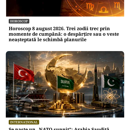
HOROSCOP
Horoscop 8 august 2026. Trei zodii trec prin
momente de cumpănă: o despărțire sau o veste
neașteptată le schimbă planurile
INTERNAȚIONAL
Se naște un „NATO sunnit”: Arabia Saudită,